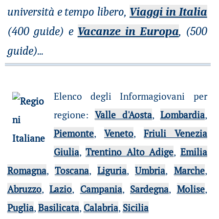
università e tempo libero,
Viaggi in Italia
(400 guide) e
Vacanze in Europa
, (500
guide)
...
Elenco degli Informagiovani per
regione
:
Valle d'Aosta
,
Lombardia
,
Piemonte
,
Veneto
,
Friuli Venezia
Giulia
,
Trentino Alto Adige
,
Emilia
Romagna
,
Toscana
,
Liguria
,
Umbria
,
Marche
,
Abruzzo
,
Lazio
,
Campania
,
Sardegna
,
Molise
,
Puglia
,
Basilicata
,
Calabria
,
Sicilia