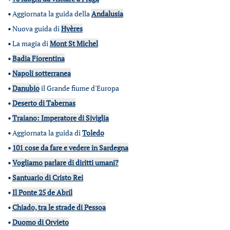
•
Aggiornata la guida della
Andalusia
•
Nuova guida di
Hyères
•
La magia di
Mont St Michel
•
Badia Fiorentina
•
Napoli sotterranea
•
Danubio
il Grande fiume d'Europa
•
Deserto di Tabernas
•
Traiano: Imperatore di Siviglia
•
Aggiornata la guida di
Toledo
•
101 cose da fare e vedere in Sardegna
•
Vogliamo parlare di diritti umani?
•
Santuario di Cristo Rei
•
Il Ponte 25 de Abril
•
Chiado, tra le strade di Pessoa
•
Duomo di Orvieto