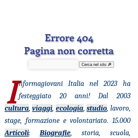
Errore 404
Pagina non corretta
Cerca nel sito 🔎︎
I
nformagiovani
Italia nel 2023 ha
festeggiato 20 anni! Dal 2003
cultura
,
viaggi
,
ecologia
,
studio
, lavoro,
stage, formazione e volontariato. 15.000
Articoli
:
Biografie
, storia, scuola,