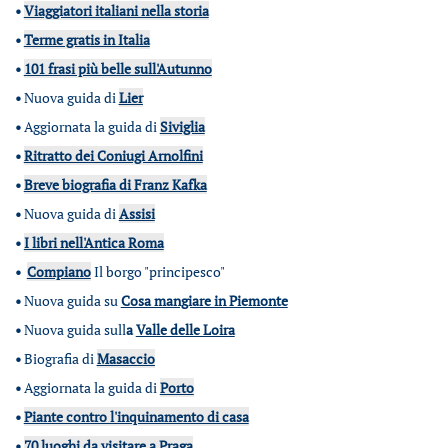
•
Viaggiatori italiani nella storia
•
Terme gratis in Italia
•
101 frasi più belle sull'Autunno
•
Nuova guida di
Lier
•
Aggiornata la guida di
Siviglia
•
Ritratto dei Coniugi Arnolfini
•
Breve biografia di Franz Kafka
•
Nuova guida di
Assisi
•
I libri nell'Antica Roma
•
Compiano
Il borgo "principesco"
•
Nuova guida su
Cosa mangiare in Piemonte
•
Nuova guida sull
a
Valle delle Loira
•
Biografia di
Masaccio
•
Aggiornata la guida di
Porto
•
Piante contro l'inquinamento di casa
•
70 luoghi da visitare a Praga