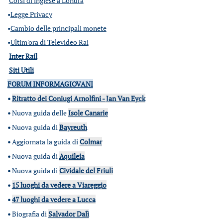
Corsi di inglese a Londra
•
Legge Privacy
•
Cambio delle principali monete
•
Ultim'ora di Televideo Rai
Inter Rail
Siti Utili
FORUM INFORMAGIOVANI
•
Ritratto dei Coniugi Arnolfini - Jan Van Eyck
•
Nuova guida delle
Isole Canarie
•
Nuova guida di
Bayreuth
•
Aggiornata la guida di
Colmar
•
Nuova guida di
Aquileia
•
Nuova guida di
Cividale del Friuli
•
15 luoghi da vedere a Viareggio
•
47 luoghi da vedere a Lucca
•
Biografia di
Salvador Dalì