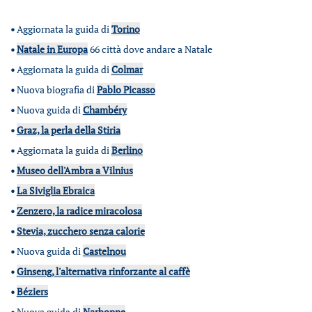
•
Aggiornata la guida di
Torino
•
Natale in Europa
66 città dove andare a Natale
•
Aggiornata la guida di
Colmar
•
Nuova biografia di
Pablo Picasso
•
Nuova guida di
Chambéry
•
Graz, la perla della Stiria
•
Aggiornata la guida di
Berlino
•
Museo dell'Ambra a Vilnius
•
La Siviglia Ebraica
•
Zenzero, la radice miracolosa
•
Stevia, zucchero senza calorie
•
Nuova guida di
Castelnou
•
Ginseng, l'alternativa rinforzante al caffè
•
Béziers
•
Nuova guida di
Narbonne