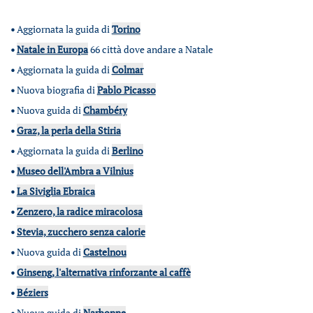
•
Aggiornata la guida di
Torino
•
Natale in Europa
66 città dove andare a Natale
•
Aggiornata la guida di
Colmar
•
Nuova biografia di
Pablo Picasso
•
Nuova guida di
Chambéry
•
Graz, la perla della Stiria
•
Aggiornata la guida di
Berlino
•
Museo dell'Ambra a Vilnius
•
La Siviglia Ebraica
•
Zenzero, la radice miracolosa
•
Stevia, zucchero senza calorie
•
Nuova guida di
Castelnou
•
Ginseng, l'alternativa rinforzante al caffè
•
Béziers
•
Nuova guida di
Narbonne