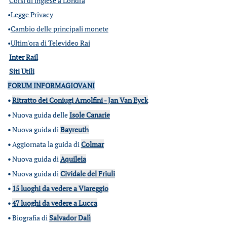
Corsi di inglese a Londra
•
Legge Privacy
•
Cambio delle principali monete
•
Ultim'ora di Televideo Rai
Inter Rail
Siti Utili
FORUM INFORMAGIOVANI
•
Ritratto dei Coniugi Arnolfini - Jan Van Eyck
•
Nuova guida delle
Isole Canarie
•
Nuova guida di
Bayreuth
•
Aggiornata la guida di
Colmar
•
Nuova guida di
Aquileia
•
Nuova guida di
Cividale del Friuli
•
15 luoghi da vedere a Viareggio
•
47 luoghi da vedere a Lucca
•
Biografia di
Salvador Dalì