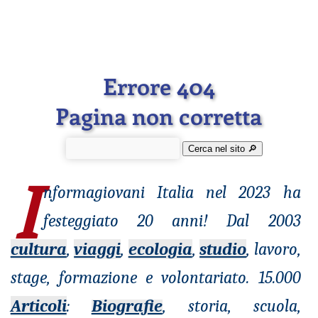
Errore 404
Pagina non corretta
Cerca nel sito 🔎︎
I
nformagiovani
Italia nel 2023 ha
festeggiato 20 anni! Dal 2003
cultura
,
viaggi
,
ecologia
,
studio
, lavoro,
stage, formazione e volontariato. 15.000
Articoli
:
Biografie
, storia, scuola,