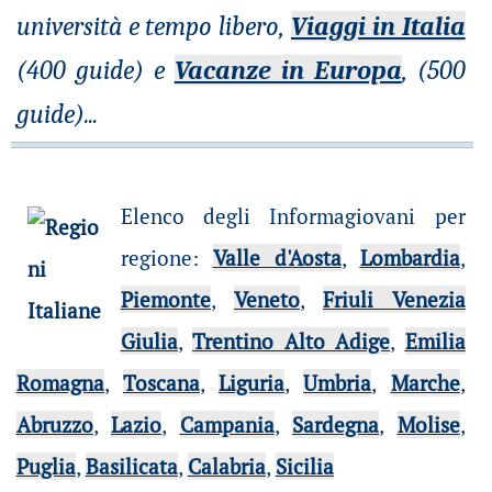
università e tempo libero,
Viaggi in Italia
(400 guide) e
Vacanze in Europa
, (500
guide)
...
Elenco degli Informagiovani per
regione
:
Valle d'Aosta
,
Lombardia
,
Piemonte
,
Veneto
,
Friuli Venezia
Giulia
,
Trentino Alto Adige
,
Emilia
Romagna
,
Toscana
,
Liguria
,
Umbria
,
Marche
,
Abruzzo
,
Lazio
,
Campania
,
Sardegna
,
Molise
,
Puglia
,
Basilicata
,
Calabria
,
Sicilia