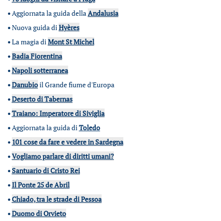
•
Aggiornata la guida della
Andalusia
•
Nuova guida di
Hyères
•
La magia di
Mont St Michel
•
Badia Fiorentina
•
Napoli sotterranea
•
Danubio
il Grande fiume d'Europa
•
Deserto di Tabernas
•
Traiano: Imperatore di Siviglia
•
Aggiornata la guida di
Toledo
•
101 cose da fare e vedere in Sardegna
•
Vogliamo parlare di diritti umani?
•
Santuario di Cristo Rei
•
Il Ponte 25 de Abril
•
Chiado, tra le strade di Pessoa
•
Duomo di Orvieto