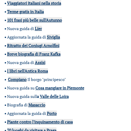
•
Viaggiatori italiani nella storia
•
Terme gratis in Italia
•
101 frasi più belle sull'Autunno
•
Nuova guida di
Lier
•
Aggiornata la guida di
Siviglia
•
Ritratto dei Coniugi Arnolfini
•
Breve biografia di Franz Kafka
•
Nuova guida di
Assisi
•
I libri nell'Antica Roma
•
Compiano
Il borgo "principesco"
•
Nuova guida su
Cosa mangiare in Piemonte
•
Nuova guida sull
a
Valle delle Loira
•
Biografia di
Masaccio
•
Aggiornata la guida di
Porto
•
Piante contro l'inquinamento di casa
•
70 luoghi da visitare a Praga