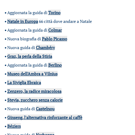
•
Aggiornata la guida di
Torino
•
Natale in Europa
66 città dove andare a Natale
•
Aggiornata la guida di
Colmar
•
Nuova biografia di
Pablo Picasso
•
Nuova guida di
Chambéry
•
Graz, la perla della Stiria
•
Aggiornata la guida di
Berlino
•
Museo dell'Ambra a Vilnius
•
La Siviglia Ebraica
•
Zenzero, la radice miracolosa
•
Stevia, zucchero senza calorie
•
Nuova guida di
Castelnou
•
Ginseng, l'alternativa rinforzante al caffè
•
Béziers
•
Nuova guida di
Narbonne