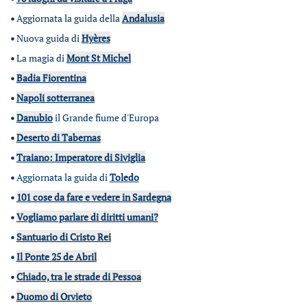
•
Aggiornata la guida della
Andalusia
•
Nuova guida di
Hyères
•
La magia di
Mont St Michel
•
Badia Fiorentina
•
Napoli sotterranea
•
Danubio
il Grande fiume d'Europa
•
Deserto di Tabernas
•
Traiano: Imperatore di Siviglia
•
Aggiornata la guida di
Toledo
•
101 cose da fare e vedere in Sardegna
•
Vogliamo parlare di diritti umani?
•
Santuario di Cristo Rei
•
Il Ponte 25 de Abril
•
Chiado, tra le strade di Pessoa
•
Duomo di Orvieto