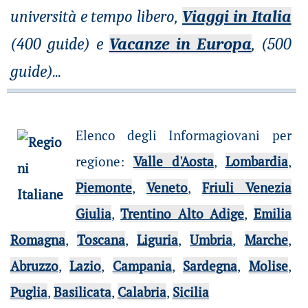
università e tempo libero,
Viaggi in Italia
(400 guide) e
Vacanze in Europa
, (500
guide)
...
Elenco degli Informagiovani per
regione
:
Valle d'Aosta
,
Lombardia
,
Piemonte
,
Veneto
,
Friuli Venezia
Giulia
,
Trentino Alto Adige
,
Emilia
Romagna
,
Toscana
,
Liguria
,
Umbria
,
Marche
,
Abruzzo
,
Lazio
,
Campania
,
Sardegna
,
Molise
,
Puglia
,
Basilicata
,
Calabria
,
Sicilia