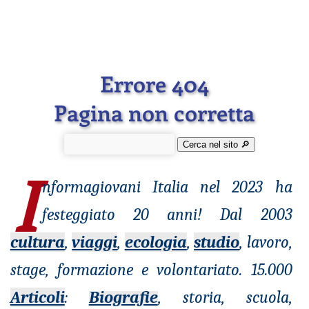
Errore 404
Pagina non corretta
Cerca nel sito 🔎︎
I
nformagiovani
Italia nel 2023 ha
festeggiato 20 anni! Dal 2003
cultura
,
viaggi
,
ecologia
,
studio
, lavoro,
stage, formazione e volontariato. 15.000
Articoli
:
Biografie
, storia, scuola,