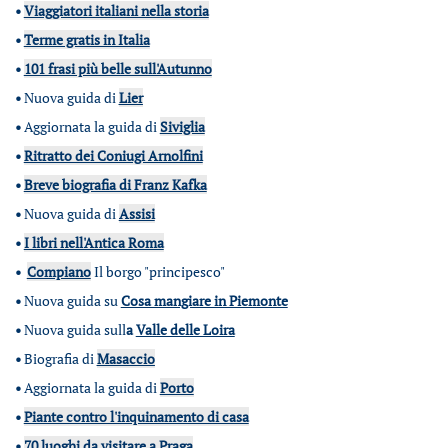
•
Viaggiatori italiani nella storia
•
Terme gratis in Italia
•
101 frasi più belle sull'Autunno
•
Nuova guida di
Lier
•
Aggiornata la guida di
Siviglia
•
Ritratto dei Coniugi Arnolfini
•
Breve biografia di Franz Kafka
•
Nuova guida di
Assisi
•
I libri nell'Antica Roma
•
Compiano
Il borgo "principesco"
•
Nuova guida su
Cosa mangiare in Piemonte
•
Nuova guida sull
a
Valle delle Loira
•
Biografia di
Masaccio
•
Aggiornata la guida di
Porto
•
Piante contro l'inquinamento di casa
•
70 luoghi da visitare a Praga