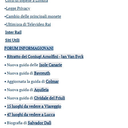
Corsi di inglese a Londra
•
Legge Privacy
•
Cambio delle principali monete
•
Ultim'ora di Televideo Rai
Inter Rail
Siti Utili
FORUM INFORMAGIOVANI
•
Ritratto dei Coniugi Arnolfini - Jan Van Eyck
•
Nuova guida delle
Isole Canarie
•
Nuova guida di
Bayreuth
•
Aggiornata la guida di
Colmar
•
Nuova guida di
Aquileia
•
Nuova guida di
Cividale del Friuli
•
15 luoghi da vedere a Viareggio
•
47 luoghi da vedere a Lucca
•
Biografia di
Salvador Dalì