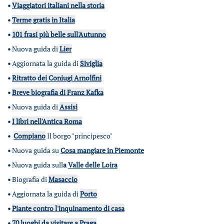
•
Viaggiatori italiani nella storia
•
Terme gratis in Italia
•
101 frasi più belle sull'Autunno
•
Nuova guida di
Lier
•
Aggiornata la guida di
Siviglia
•
Ritratto dei Coniugi Arnolfini
•
Breve biografia di Franz Kafka
•
Nuova guida di
Assisi
•
I libri nell'Antica Roma
•
Compiano
Il borgo "principesco"
•
Nuova guida su
Cosa mangiare in Piemonte
•
Nuova guida sull
a
Valle delle Loira
•
Biografia di
Masaccio
•
Aggiornata la guida di
Porto
•
Piante contro l'inquinamento di casa
•
70 luoghi da visitare a Praga