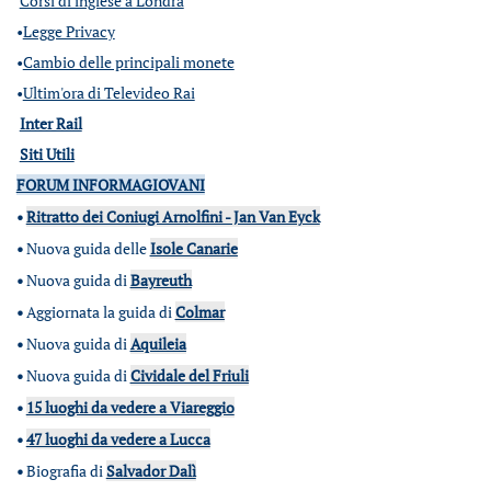
Corsi di inglese a Londra
•
Legge Privacy
•
Cambio delle principali monete
•
Ultim'ora di Televideo Rai
Inter Rail
Siti Utili
FORUM INFORMAGIOVANI
•
Ritratto dei Coniugi Arnolfini - Jan Van Eyck
•
Nuova guida delle
Isole Canarie
•
Nuova guida di
Bayreuth
•
Aggiornata la guida di
Colmar
•
Nuova guida di
Aquileia
•
Nuova guida di
Cividale del Friuli
•
15 luoghi da vedere a Viareggio
•
47 luoghi da vedere a Lucca
•
Biografia di
Salvador Dalì