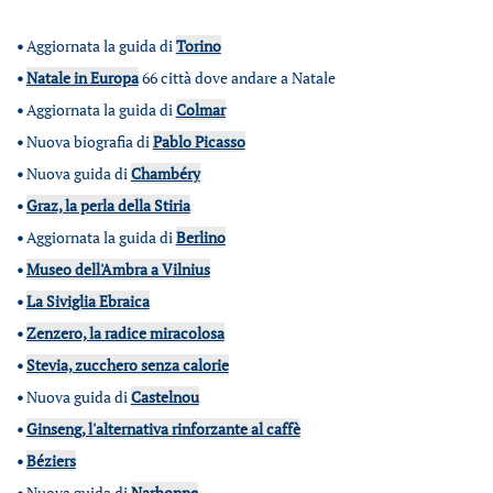
•
Aggiornata la guida di
Torino
•
Natale in Europa
66 città dove andare a Natale
•
Aggiornata la guida di
Colmar
•
Nuova biografia di
Pablo Picasso
•
Nuova guida di
Chambéry
•
Graz, la perla della Stiria
•
Aggiornata la guida di
Berlino
•
Museo dell'Ambra a Vilnius
•
La Siviglia Ebraica
•
Zenzero, la radice miracolosa
•
Stevia, zucchero senza calorie
•
Nuova guida di
Castelnou
•
Ginseng, l'alternativa rinforzante al caffè
•
Béziers
•
Nuova guida di
Narbonne