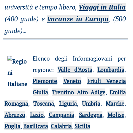
università e tempo libero,
Viaggi in Italia
(400 guide) e
Vacanze in Europa
, (500
guide)
...
Elenco degli Informagiovani per
regione
:
Valle d'Aosta
,
Lombardia
,
Piemonte
,
Veneto
,
Friuli Venezia
Giulia
,
Trentino Alto Adige
,
Emilia
Romagna
,
Toscana
,
Liguria
,
Umbria
,
Marche
,
Abruzzo
,
Lazio
,
Campania
,
Sardegna
,
Molise
,
Puglia
,
Basilicata
,
Calabria
,
Sicilia