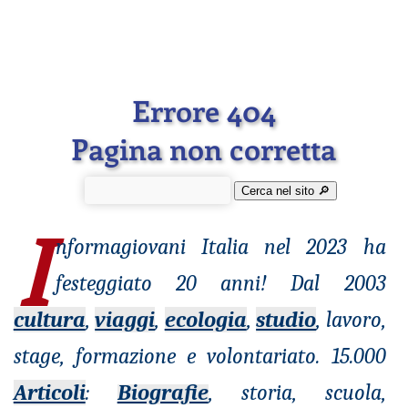
Errore 404
Pagina non corretta
Cerca nel sito 🔎︎
I
nformagiovani
Italia nel 2023 ha
festeggiato 20 anni! Dal 2003
cultura
,
viaggi
,
ecologia
,
studio
, lavoro,
stage, formazione e volontariato. 15.000
Articoli
:
Biografie
, storia, scuola,