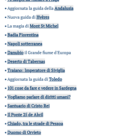
•
Aggiornata la guida della
Andalusia
•
Nuova guida di
Hyères
•
La magia di
Mont St Michel
•
Badia Fiorentina
•
Napoli sotterranea
•
Danubio
il Grande fiume d'Europa
•
Deserto di Tabernas
•
Traiano: Imperatore di Siviglia
•
Aggiornata la guida di
Toledo
•
101 cose da fare e vedere in Sardegna
•
Vogliamo parlare di diritti umani?
•
Santuario di Cristo Rei
•
Il Ponte 25 de Abril
•
Chiado, tra le strade di Pessoa
•
Duomo di Orvieto