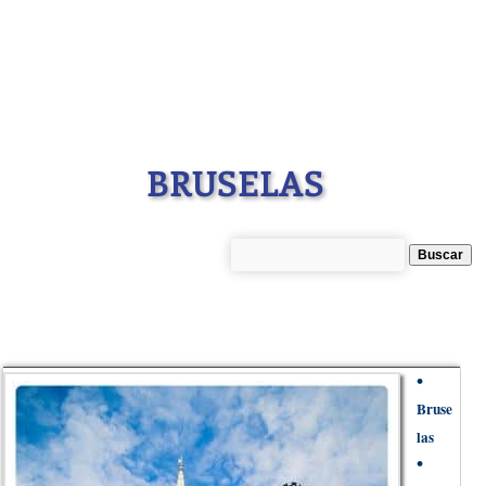
BRUSELAS
•
Bruse
las
•