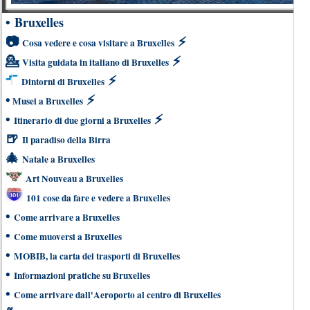
•
Bruxelles
📷
⚡
Cosa vedere e cosa visitare a Bruxelles
💁
⚡
Visita guidata in italiano di Bruxelles
⚡
Dintorni di Bruxelles
•
⚡
Musei a Bruxelles
•
⚡
Itinerario di due giorni a Bruxelles
🍺
Il paradiso della Birra
🎄
Natale a Bruxelles
Art Nouveau a Bruxelles
101 cose da fare e vedere a Bruxelles
•
Come arrivare a Bruxelles
•
Come muoversi a Bruxelles
•
MOBIB, la carta dei trasporti di Bruxelles
•
Informazioni pratiche su Bruxelles
•
Come arrivare dall'Aeroporto al centro di Bruxelles