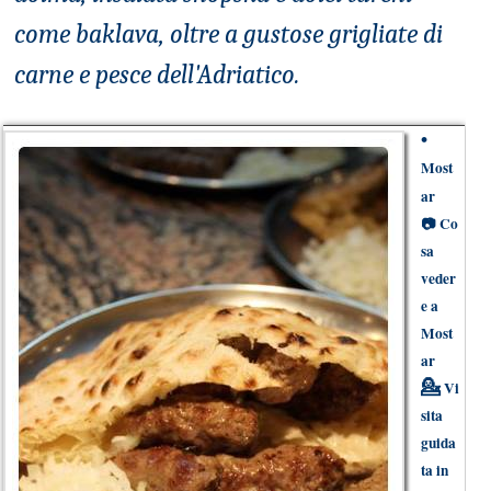
come baklava, oltre a gustose grigliate di
carne e pesce dell'Adriatico.
•
Most
ar
📷
Co
sa
veder
e a
Most
ar
💁
Vi
sita
guida
ta in