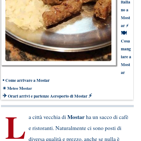
italia
no a
Most
ar
⚡
🍽
Cosa
mang
iare a
Most
ar
•
Come arrivare a Mostar
☀
Meteo Mostar
✈
⚡
Orari arrivi e partenze Aeroporto di Mostar
L
Mostar
a città vecchia di
ha un sacco di cafè
e ristoranti. Naturalmente ci sono posti di
diversa qualità e prezzo, anche se nulla è