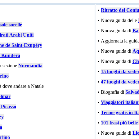
•
Ritratto dei Coni
•
Nuova guida delle
ole sorelle
•
Nuova guida di
Ba
rati Arabi Uniti
•
Aggiornata la guida
ne de Saint-Exupéry
•
Nuova guida di
Aqu
 Kundera
•
Nuova guida di
Civ
a sezione
Normandia
•
15 luoghi da vede
rino
•
47 luoghi da vede
tà dove andare a Natale
•
Biografia di
Salvad
lmar
•
Viaggiatori italiani
 Picasso
•
Terme gratis in Ita
ry
•
101 frasi più bell
ia
•
Nuova guida di
Li
rlino