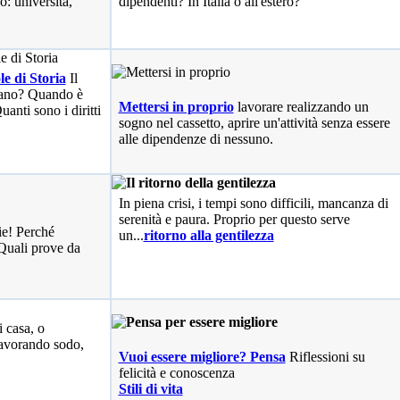
o: università,
dipendenti? In Italia o all'estero?
le di Storia
Il
liano? Quando è
Mettersi in proprio
lavorare realizzando un
anti sono i diritti
sogno nel cassetto, aprire un'attività senza essere
alle dipendenze di nessuno.
In piena crisi, i tempi sono difficili, mancanza di
serenità e paura. Proprio per questo serve
ie! Perché
un...
ritorno alla gentilezza
Quali prove da
i casa, o
avorando sodo,
Vuoi essere migliore? Pensa
Riflessioni su
felicità e conoscenza
Stili di vita