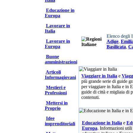
Italia
Educazione in
Europa
Lavorare in
Italia
Elenco degli 
Lavorare in
Adige
,
Emili
Europa
Basilicata
,
Ca
Buone
amministrazioni
Articoli
Viaggiare in Italia
e
Viagg
Informagiovani
più grande serie di guide gra
per viaggiare in Italia e in
Mestieri e
guide di città e migliaia di 
Professioni
contenuti.
Mettersi in
Proprio
Idee
Educazione in Italia
e
Edu
imprenditoriali
Europa
. Informazioni utili