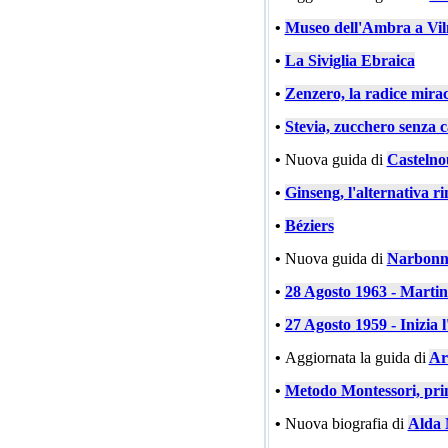
•
Museo dell'Ambra a Vil
•
La Siviglia Ebraica
•
Zenzero, la radice mira
•
Stevia, zucchero senza c
•
Nuova guida di
Castelno
•
Ginseng, l'alternativa ri
•
Béziers
•
Nuova guida di
Narbonn
•
28 Agosto 1963 - Marti
•
27 Agosto 1959 - Inizia l
•
Aggiornata la guida di
Ar
•
Metodo Montessori, prin
•
Nuova biografia di
Alda 