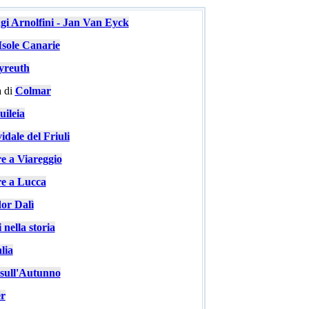
ugi Arnolfini - Jan Van Eyck
Isole Canarie
yreuth
 di
Colmar
ileia
idale del Friuli
re a Viareggio
re a Lucca
or Dalì
 nella storia
lia
e sull'Autunno
er