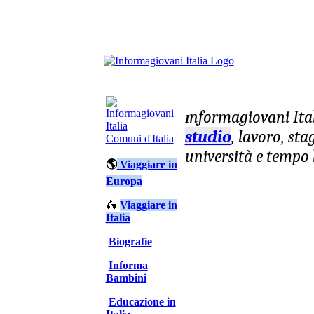
nformagiovani
Ita
I
studio
, lavoro, st
Comuni d'Italia
università e tempo 
🌎
Viaggiare in
Europa
🛵
Viaggiare in
Italia
Biografie
Informa
Bambini
Educazione in