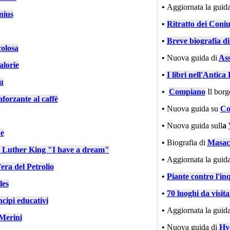
•
Aggiornata la guida
nius
•
Ritratto dei Coniu
•
Breve biografia d
colosa
•
Nuova guida di
Ass
alorie
•
I libri nell'Antic
u
•
Compiano
Il bor
nforzante al caffè
•
Nuova guida su
Co
•
Nuova guida sull
a
e
•
Biografia di
Masac
n Luther King "I have a dream"
•
Aggiornata la guida
'era del Petrolio
•
Piante contro l'in
les
•
70 luoghi da visit
cipi educativi
•
Aggiornata la guida
Merini
•
Nuova guida di
Hy