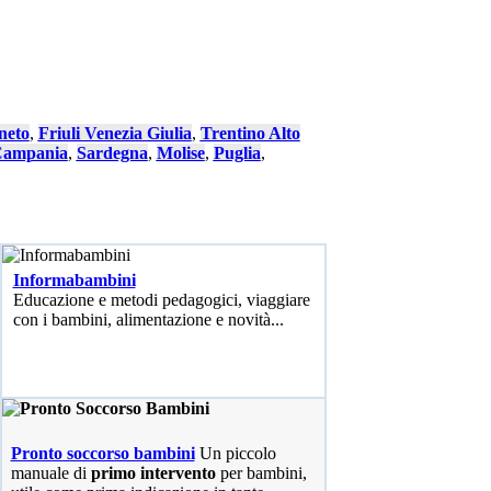
neto
,
Friuli Venezia Giulia
,
Trentino Alto
ampania
,
Sardegna
,
Molise
,
Puglia
,
Informabambini
Educazione e metodi pedagogici, viaggiare
con i bambini, alimentazione e novità...
Pronto soccorso bambini
Un piccolo
manuale di
primo intervento
per bambini,