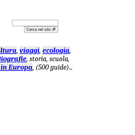
Cerca nel sito 🔎︎
ltura
,
viaggi
,
ecologia
,
iografie
, storia, scuola,
 in Europa
, (500 guide)
...