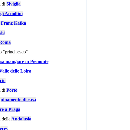
 di
Siviglia
gi Arnolfini
i Franz Kafka
isi
a Roma
go "principesco"
sa mangiare in Piemonte
Valle delle Loira
cio
 di
Porto
quinamento di casa
are a Praga
 della
Andalusia
ères