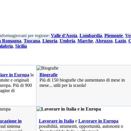
Informagiovani per regione
:
Valle d'Aosta
,
Lombardia
,
Piemonte
,
Ve
a Romagna
,
Toscana
,
Liguria
,
Umbria
,
Marche
,
Abruzzo
,
Lazio
,
C
labria
,
Sicilia
iare in Europa
la
Biografie
tuite e originali
Più di 150 biografie che aumentano di mese in
 Europa. Più di 900
mese... utili per la scuola!
pagine di
cazione in
Lavorare in Italia
e
Lavorare in Europa
 sul sistema
possibilità
, strumenti, opportunità, autonomi o