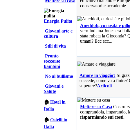
educativo italiano e Europe
Mettere su casa
conservatori e accademie.
Energia Pulita
Aneddoti, curiosità e pillo
vero Indiana Jones era Ita
Giovani arte e
stata rubata la Gioconda? Qu
cultura
umani? Ecc ecc...
Stili di vita
Pronto
soccorso
bambini
Amore in viaggio?
Si graz
No al bullismo
succede, come va a finire? 
superare?
Articoli
Giovani e
Salute
🏠
Hotel in
Mettere su Casa
Costruirs
Italia
comprandola, imparando, l
risparmiando sui costi.
🏠
Ostelli in
Italia