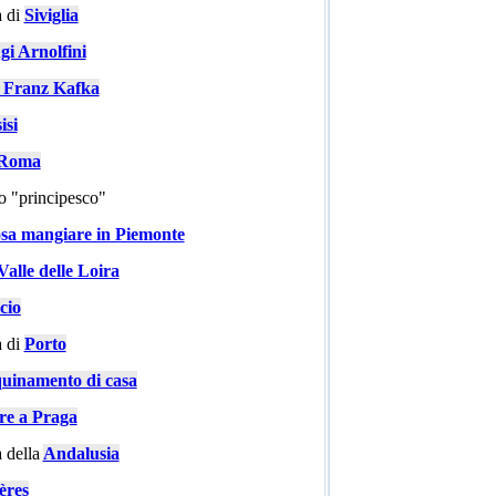
 di
Siviglia
gi Arnolfini
i Franz Kafka
isi
a Roma
go "principesco"
sa mangiare in Piemonte
Valle delle Loira
cio
 di
Porto
quinamento di casa
are a Praga
 della
Andalusia
ères