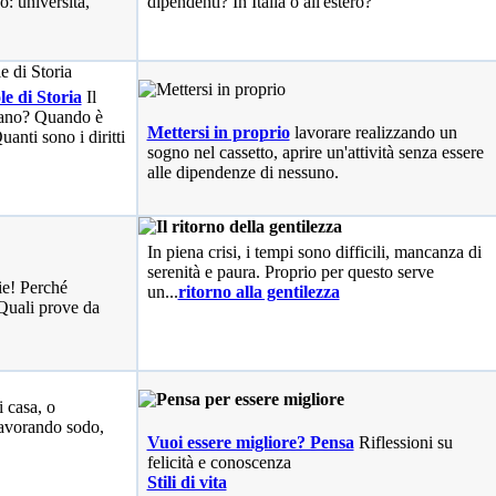
o: università,
dipendenti? In Italia o all'estero?
le di Storia
Il
liano? Quando è
Mettersi in proprio
lavorare realizzando un
anti sono i diritti
sogno nel cassetto, aprire un'attività senza essere
alle dipendenze di nessuno.
In piena crisi, i tempi sono difficili, mancanza di
serenità e paura. Proprio per questo serve
ie! Perché
un...
ritorno alla gentilezza
Quali prove da
i casa, o
avorando sodo,
Vuoi essere migliore? Pensa
Riflessioni su
felicità e conoscenza
Stili di vita