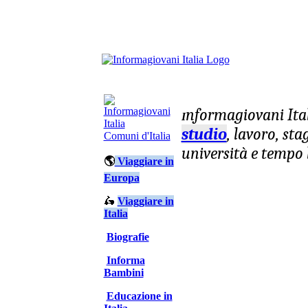
nformagiovani
Ita
I
studio
, lavoro, st
Comuni d'Italia
università e tempo 
🌎
Viaggiare in
Europa
🛵
Viaggiare in
Italia
Biografie
Informa
Bambini
Educazione in