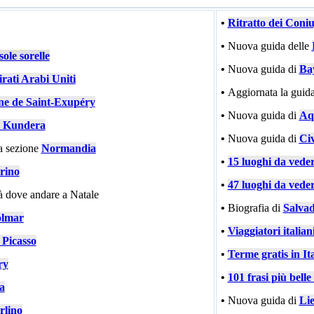
•
Ritratto dei Coni
•
Nuova guida delle
ole sorelle
•
Nuova guida di
Ba
rati Arabi Uniti
•
Aggiornata la guida
ne de Saint-Exupéry
•
Nuova guida di
Aqu
 Kundera
•
Nuova guida di
Civ
a sezione
Normandia
•
15 luoghi da vede
rino
•
47 luoghi da vede
tà dove andare a Natale
•
Biografia di
Salvad
lmar
•
Viaggiatori italiani
 Picasso
•
Terme gratis in Ita
ry
•
101 frasi più bell
ia
•
Nuova guida di
Li
rlino