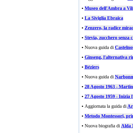
•
Museo dell'Ambra a Vil
•
La Siviglia Ebraica
•
Zenzero, la radice mira
•
Stevia, zucchero senza c
•
Nuova guida di
Castelno
•
Ginseng, l'alternativa ri
•
Béziers
•
Nuova guida di
Narbonn
•
28 Agosto 1963 - Marti
•
27 Agosto 1959 - Inizia l
•
Aggiornata la guida di
Ar
•
Metodo Montessori, prin
•
Nuova biografia di
Alda 