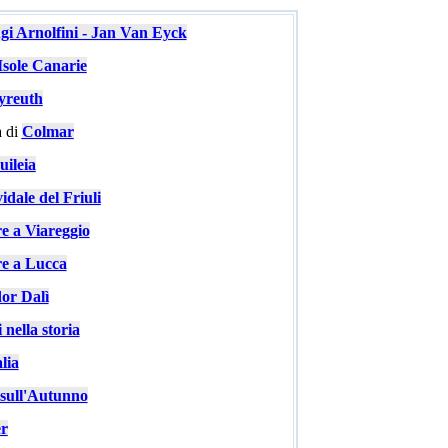
ugi Arnolfini - Jan Van Eyck
Isole Canarie
yreuth
 di
Colmar
ileia
idale del Friuli
re a Viareggio
re a Lucca
or Dalì
 nella storia
lia
e sull'Autunno
er