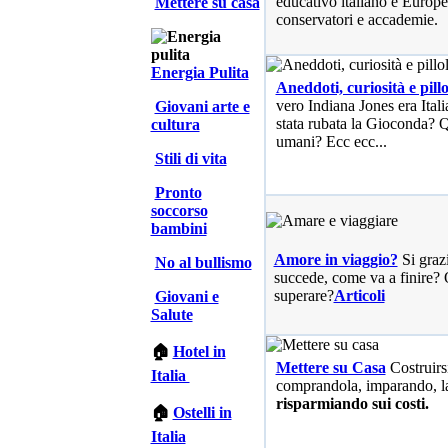
educativo italiano e Europe
Mettere su casa
conservatori e accademie.
Energia Pulita
Aneddoti, curiosità e pillo
vero Indiana Jones era Ita
Giovani arte e
stata rubata la Gioconda? Qu
cultura
umani? Ecc ecc...
Stili di vita
Pronto
soccorso
bambini
Amore in viaggio?
Si graz
No al bullismo
succede, come va a finire? 
superare?
Articoli
Giovani e
Salute
🏠
Hotel in
Mettere su Casa
Costruirs
Italia
comprandola, imparando, l
risparmiando sui costi.
🏠
Ostelli in
Italia