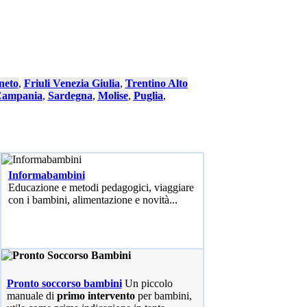
neto
,
Friuli Venezia Giulia
,
Trentino Alto
ampania
,
Sardegna
,
Molise
,
Puglia
,
Informabambini
Educazione e metodi pedagogici, viaggiare
con i bambini, alimentazione e novità...
Pronto soccorso bambini
Un piccolo
manuale di
primo intervento
per bambini,