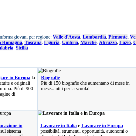
Informagiovani per regione
:
Valle d'Aosta
,
Lombardia
,
Piemonte
,
Ve
a Romagna
,
Toscana
,
Liguria
,
Umbria
,
Marche
,
Abruzzo
,
Lazio
,
C
labria
,
Sicilia
iare in Europa
la
Biografie
tuite e originali
Più di 150 biografie che aumentano di mese in
 Europa. Più di 900
mese... utili per la scuola!
pagine di
cazione in
Lavorare in Italia
e
Lavorare in Europa
 sul sistema
possibilità
, strumenti, opportunità, autonomi o