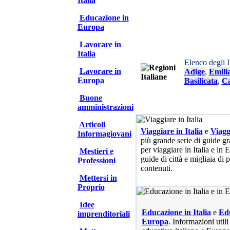
Italia
Educazione in
Europa
Lavorare in
Italia
Elenco degli 
Lavorare in
Adige
,
Emili
Europa
Basilicata
,
Ca
Buone
amministrazioni
Articoli
Viaggiare in Italia
e
Viagg
Informagiovani
più grande serie di guide gra
per viaggiare in Italia e in
Mestieri e
guide di città e migliaia di 
Professioni
contenuti.
Mettersi in
Proprio
Idee
Educazione in Italia
e
Edu
imprenditoriali
Europa
. Informazioni utili