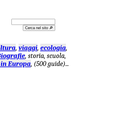
Cerca nel sito 🔎︎
ltura
,
viaggi
,
ecologia
,
iografie
, storia, scuola,
 in Europa
, (500 guide)
...