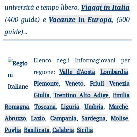
università e tempo libero,
Viaggi in Italia
(400 guide) e
Vacanze in Europa
, (500
guide)
...
Elenco degli Informagiovani per
regione
:
Valle d'Aosta
,
Lombardia
,
Piemonte
,
Veneto
,
Friuli Venezia
Giulia
,
Trentino Alto Adige
,
Emilia
Romagna
,
Toscana
,
Liguria
,
Umbria
,
Marche
,
Abruzzo
,
Lazio
,
Campania
,
Sardegna
,
Molise
,
Puglia
,
Basilicata
,
Calabria
,
Sicilia