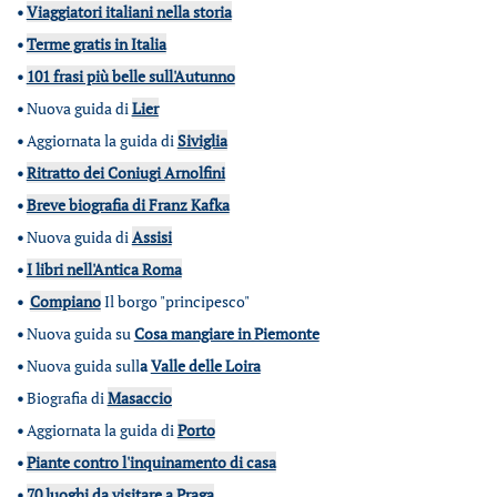
•
Viaggiatori italiani nella storia
•
Terme gratis in Italia
•
101 frasi più belle sull'Autunno
•
Nuova guida di
Lier
•
Aggiornata la guida di
Siviglia
•
Ritratto dei Coniugi Arnolfini
•
Breve biografia di Franz Kafka
•
Nuova guida di
Assisi
•
I libri nell'Antica Roma
•
Compiano
Il borgo "principesco"
•
Nuova guida su
Cosa mangiare in Piemonte
•
Nuova guida sull
a
Valle delle Loira
•
Biografia di
Masaccio
•
Aggiornata la guida di
Porto
•
Piante contro l'inquinamento di casa
•
70 luoghi da visitare a Praga