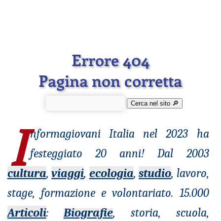
Errore 404
Pagina non corretta
Cerca nel sito 🔎︎
I
nformagiovani
Italia nel 2023 ha
festeggiato 20 anni! Dal 2003
cultura
,
viaggi
,
ecologia
,
studio
, lavoro,
stage, formazione e volontariato. 15.000
Articoli
:
Biografie
, storia, scuola,