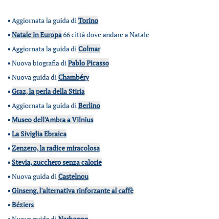
•
Aggiornata la guida di
Torino
•
Natale in Europa
66 città dove andare a Natale
•
Aggiornata la guida di
Colmar
•
Nuova biografia di
Pablo Picasso
•
Nuova guida di
Chambéry
•
Graz, la perla della Stiria
•
Aggiornata la guida di
Berlino
•
Museo dell'Ambra a Vilnius
•
La Siviglia Ebraica
•
Zenzero, la radice miracolosa
•
Stevia, zucchero senza calorie
•
Nuova guida di
Castelnou
•
Ginseng, l'alternativa rinforzante al caffè
•
Béziers
•
Nuova guida di
Narbonne