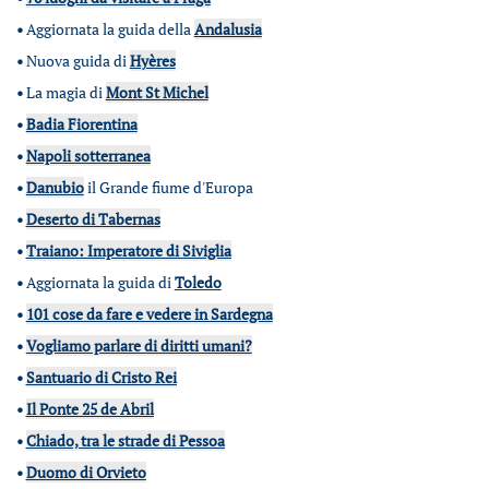
•
Aggiornata la guida della
Andalusia
•
Nuova guida di
Hyères
•
La magia di
Mont St Michel
•
Badia Fiorentina
•
Napoli sotterranea
•
Danubio
il Grande fiume d'Europa
•
Deserto di Tabernas
•
Traiano: Imperatore di Siviglia
•
Aggiornata la guida di
Toledo
•
101 cose da fare e vedere in Sardegna
•
Vogliamo parlare di diritti umani?
•
Santuario di Cristo Rei
•
Il Ponte 25 de Abril
•
Chiado, tra le strade di Pessoa
•
Duomo di Orvieto