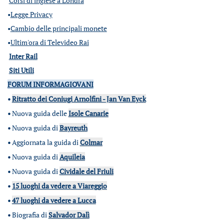
Corsi di inglese a Londra
•
Legge Privacy
•
Cambio delle principali monete
•
Ultim'ora di Televideo Rai
Inter Rail
Siti Utili
FORUM INFORMAGIOVANI
•
Ritratto dei Coniugi Arnolfini - Jan Van Eyck
•
Nuova guida delle
Isole Canarie
•
Nuova guida di
Bayreuth
•
Aggiornata la guida di
Colmar
•
Nuova guida di
Aquileia
•
Nuova guida di
Cividale del Friuli
•
15 luoghi da vedere a Viareggio
•
47 luoghi da vedere a Lucca
•
Biografia di
Salvador Dalì