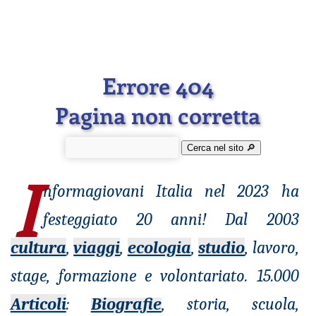
Errore 404
Pagina non corretta
Cerca nel sito 🔎︎
I
nformagiovani
Italia nel 2023 ha
festeggiato 20 anni! Dal 2003
cultura
,
viaggi
,
ecologia
,
studio
, lavoro,
stage, formazione e volontariato. 15.000
Articoli
:
Biografie
, storia, scuola,