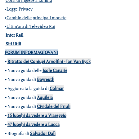
Corsi di inglese a Londra
•
Legge Privacy
•
Cambio delle principali monete
•
Ultim'ora di Televideo Rai
Inter Rail
Siti Utili
FORUM INFORMAGIOVANI
•
Ritratto dei Coniugi Arnolfini - Jan Van Eyck
•
Nuova guida delle
Isole Canarie
•
Nuova guida di
Bayreuth
•
Aggiornata la guida di
Colmar
•
Nuova guida di
Aquileia
•
Nuova guida di
Cividale del Friuli
•
15 luoghi da vedere a Viareggio
•
47 luoghi da vedere a Lucca
•
Biografia di
Salvador Dalì