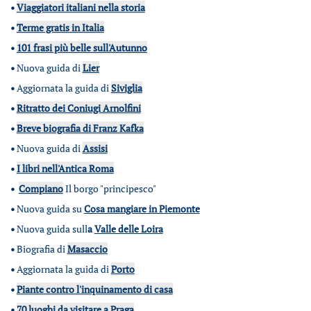
•
Viaggiatori italiani nella storia
•
Terme gratis in Italia
•
101 frasi più belle sull'Autunno
•
Nuova guida di
Lier
•
Aggiornata la guida di
Siviglia
•
Ritratto dei Coniugi Arnolfini
•
Breve biografia di Franz Kafka
•
Nuova guida di
Assisi
•
I libri nell'Antica Roma
•
Compiano
Il borgo "principesco"
•
Nuova guida su
Cosa mangiare in Piemonte
•
Nuova guida sull
a
Valle delle Loira
•
Biografia di
Masaccio
•
Aggiornata la guida di
Porto
•
Piante contro l'inquinamento di casa
•
70 luoghi da visitare a Praga