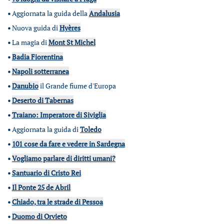
•
Aggiornata la guida della
Andalusia
•
Nuova guida di
Hyères
•
La magia di
Mont St Michel
•
Badia Fiorentina
•
Napoli sotterranea
•
Danubio
il Grande fiume d'Europa
•
Deserto di Tabernas
•
Traiano: Imperatore di Siviglia
•
Aggiornata la guida di
Toledo
•
101 cose da fare e vedere in Sardegna
•
Vogliamo parlare di diritti umani?
•
Santuario di Cristo Rei
•
Il Ponte 25 de Abril
•
Chiado, tra le strade di Pessoa
•
Duomo di Orvieto