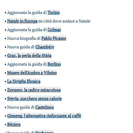
•
Aggiornata la guida di
Torino
•
Natale in Europa
66 città dove andare a Natale
•
Aggiornata la guida di
Colmar
•
Nuova biografia di
Pablo Picasso
•
Nuova guida di
Chambéry
•
Graz, la perla della Stiria
•
Aggiornata la guida di
Berlino
•
Museo dell'Ambra a Vilnius
•
La Siviglia Ebraica
•
Zenzero, la radice miracolosa
•
Stevia, zucchero senza calorie
•
Nuova guida di
Castelnou
•
Ginseng, l'alternativa rinforzante al caffè
•
Béziers
•
Nuova guida di
Narbonne