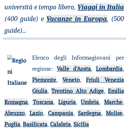
università e tempo libero,
Viaggi in Italia
(400 guide) e
Vacanze in Europa
, (500
guide)
...
Elenco degli Informagiovani per
regione
:
Valle d'Aosta
,
Lombardia
,
Piemonte
,
Veneto
,
Friuli Venezia
Giulia
,
Trentino Alto Adige
,
Emilia
Romagna
,
Toscana
,
Liguria
,
Umbria
,
Marche
,
Abruzzo
,
Lazio
,
Campania
,
Sardegna
,
Molise
,
Puglia
,
Basilicata
,
Calabria
,
Sicilia