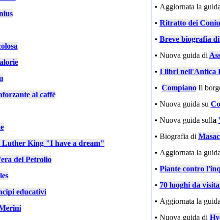
•
Aggiornata la guida
nius
•
Ritratto dei Coniu
•
Breve biografia d
colosa
•
Nuova guida di
Ass
alorie
•
I libri nell'Antic
u
•
Compiano
Il bor
nforzante al caffè
•
Nuova guida su
Co
•
Nuova guida sull
a
e
•
Biografia di
Masac
n Luther King "I have a dream"
•
Aggiornata la guida
'era del Petrolio
•
Piante contro l'in
les
•
70 luoghi da visit
cipi educativi
•
Aggiornata la guida
Merini
•
Nuova guida di
Hy