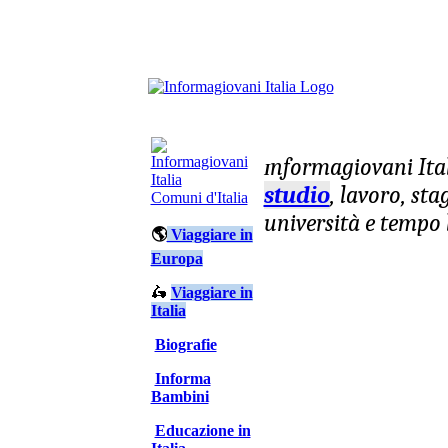
nformagiovani
Ita
I
studio
, lavoro, st
Comuni d'Italia
università e tempo 
🌎
Viaggiare in
Europa
🛵
Viaggiare in
Italia
Biografie
Informa
Bambini
Educazione in