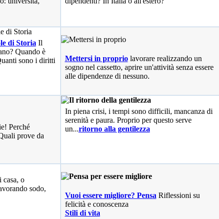
o: università,
dipendenti? In Italia o all'estero?
le di Storia
Il
liano? Quando è
Mettersi in proprio
lavorare realizzando un
anti sono i diritti
sogno nel cassetto, aprire un'attività senza essere
alle dipendenze di nessuno.
In piena crisi, i tempi sono difficili, mancanza di
serenità e paura. Proprio per questo serve
ie! Perché
un...
ritorno alla gentilezza
Quali prove da
i casa, o
avorando sodo,
Vuoi essere migliore? Pensa
Riflessioni su
felicità e conoscenza
Stili di vita