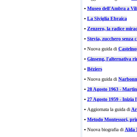
•
Museo dell'Ambra a Vil
•
La Siviglia Ebraica
•
Zenzero, la radice mira
•
Stevia, zucchero senza c
•
Nuova guida di
Castelno
•
Ginseng, l'alternativa ri
•
Béziers
•
Nuova guida di
Narbonn
•
28 Agosto 1963 - Marti
•
27 Agosto 1959 - Inizia l
•
Aggiornata la guida di
Ar
•
Metodo Montessori, prin
•
Nuova biografia di
Alda 