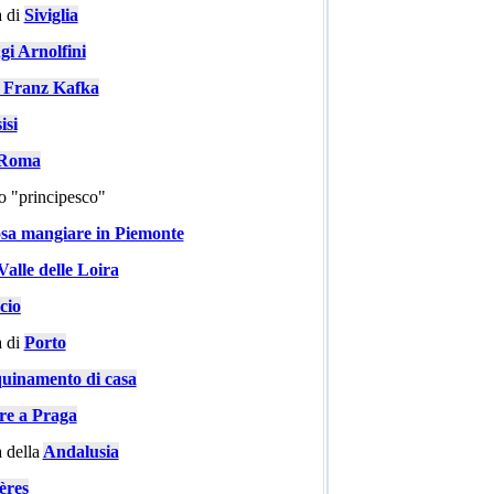
 di
Siviglia
gi Arnolfini
i Franz Kafka
isi
a Roma
go "principesco"
sa mangiare in Piemonte
Valle delle Loira
cio
 di
Porto
quinamento di casa
are a Praga
 della
Andalusia
ères