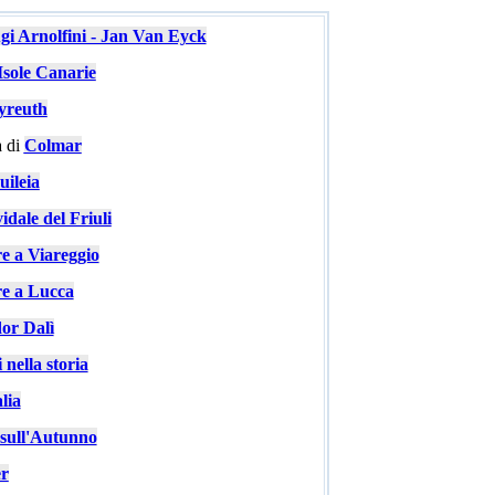
ugi Arnolfini - Jan Van Eyck
Isole Canarie
yreuth
 di
Colmar
ileia
idale del Friuli
re a Viareggio
re a Lucca
or Dalì
 nella storia
lia
e sull'Autunno
er