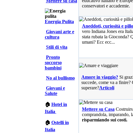
educativo italiano e Europe
Mettere su casa
conservatori e accademie.
Energia Pulita
Aneddoti, curiosità e pillo
vero Indiana Jones era Ita
Giovani arte e
stata rubata la Gioconda? Qu
cultura
umani? Ecc ecc...
Stili di vita
Pronto
soccorso
bambini
Amore in viaggio?
Si graz
No al bullismo
succede, come va a finire? 
superare?
Articoli
Giovani e
Salute
🏠
Hotel in
Mettere su Casa
Costruirs
Italia
comprandola, imparando, l
risparmiando sui costi.
🏠
Ostelli in
Italia