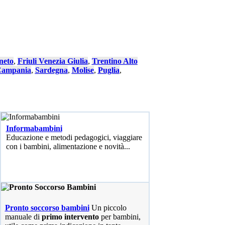
neto
,
Friuli Venezia Giulia
,
Trentino Alto
ampania
,
Sardegna
,
Molise
,
Puglia
,
Informabambini
Educazione e metodi pedagogici, viaggiare
con i bambini, alimentazione e novità...
Pronto soccorso bambini
Un piccolo
manuale di
primo intervento
per bambini,