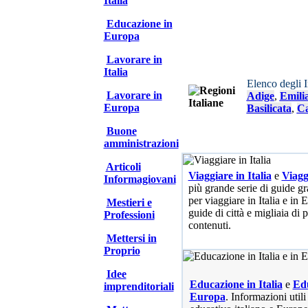
Italia
Educazione in
Europa
Lavorare in
Italia
Elenco degli 
Lavorare in
Adige
,
Emili
Europa
Basilicata
,
Ca
Buone
amministrazioni
Articoli
Viaggiare in Italia
e
Viagg
Informagiovani
più grande serie di guide gra
per viaggiare in Italia e in
Mestieri e
guide di città e migliaia di 
Professioni
contenuti.
Mettersi in
Proprio
Idee
Educazione in Italia
e
Edu
imprenditoriali
Europa
. Informazioni utili