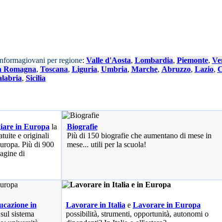
Informagiovani per regione
:
Valle d'Aosta
,
Lombardia
,
Piemonte
,
Ve
a Romagna
,
Toscana
,
Liguria
,
Umbria
,
Marche
,
Abruzzo
,
Lazio
,
C
labria
,
Sicilia
iare in Europa
la
Biografie
tuite e originali
Più di 150 biografie che aumentano di mese in
 Europa. Più di 900
mese... utili per la scuola!
pagine di
cazione in
Lavorare in Italia
e
Lavorare in Europa
 sul sistema
possibilità
, strumenti, opportunità, autonomi o