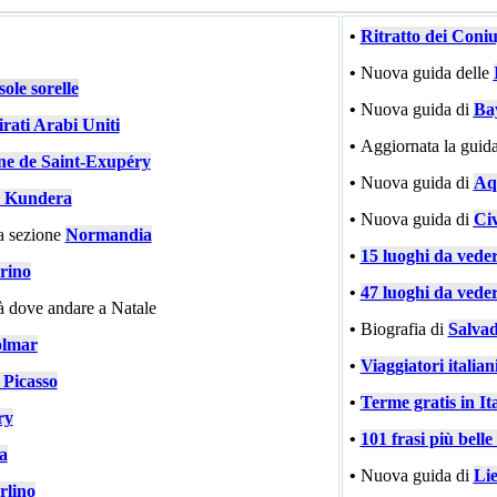
•
Ritratto dei Coni
•
Nuova guida delle
ole sorelle
•
Nuova guida di
Ba
rati Arabi Uniti
•
Aggiornata la guida
ne de Saint-Exupéry
•
Nuova guida di
Aqu
 Kundera
•
Nuova guida di
Civ
a sezione
Normandia
•
15 luoghi da vede
rino
•
47 luoghi da vede
tà dove andare a Natale
•
Biografia di
Salvad
lmar
•
Viaggiatori italiani
 Picasso
•
Terme gratis in Ita
ry
•
101 frasi più bell
ia
•
Nuova guida di
Li
rlino