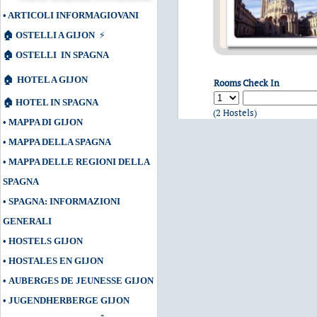
•
ARTICOLI INFORMAGIOVANI
🏠
OSTELLI A GIJON
⚡
🏠
OSTELLI IN SPAGNA
🏠
HOTEL A GIJON
Rooms
Check In
🏠
HOTEL IN SPAGNA
(2 Hostels)
•
MAPPA DI GIJON
•
MAPPA DELLA SPAGNA
•
MAPPA DELLE REGIONI DELLA
SPAGNA
•
SPAGNA: INFORMAZIONI
GENERALI
•
HOSTELS GIJON
•
HOSTALES EN GIJON
•
AUBERGES DE JEUNESSE GIJON
•
JUGENDHERBERGE GIJON