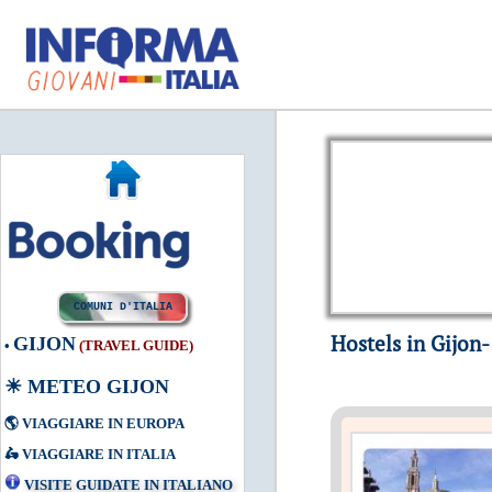
COMUNI D'ITALIA
Hostels in Gijon-
GIJON
•
(TRAVEL GUIDE)
☀
METEO GIJON
🌎
VIAGGIARE IN EUROPA
🛵
VIAGGIARE IN ITALIA
VISITE GUIDATE IN ITALIANO