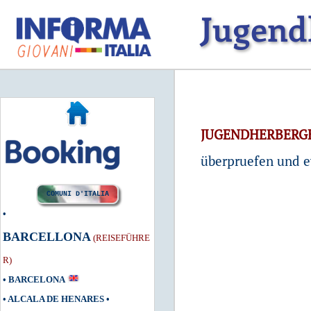
Jugend
J
UGENDHERBERG
überpruefen und ev
COMUNI D'ITALIA
•
BARCELLONA
(REISEFÜHRE
R)
•
BARCELONA
•
ALCALA DE HENARES
•