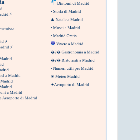
da
Dintorni di Madrid
id
•
Storia di Madrid
adrid
⚡
🎄
Natale a Madrid
•
Musei a Madrid
rnemisza
•
Madrid Gratis
rid
⚡
Vivere a Madrid
Madrid
⚡
�?�
Gastronomia a Madrid
 Madrid
�?�
Ristoranti a Madrid
rid
•
Numeri utili per Madrid
Madrid
rsi a Madrid
☀
Meteo Madrid
 Madrid
✈
Aeroporto di Madrid
 Madrid
ioni a Madrid
nze Aeroporto di Madrid