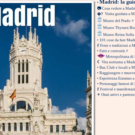
Madrid: la gui
•
📷
Cosa vedere a Madr
�?
Visita guidata a M
Museo del Prado
⚡
Museo Thyssen Bo
Museo Reina Sofia
•
101 cose da fare Mad
💃
Feste e tradizioni a 
•
Fatti e curiosità
⚡
Metropolitana di
☾
Vita notturna a Mad
•
Bar, Club e locali a 
•
Raggiungere e muove
•
Esperienza Erasmus a
•
Personaggi famosi di
💃
Festival e manifestaz
✈
Orari arrivi e parte