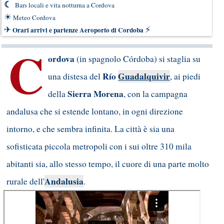
☾
Bars locali e vita notturna a Cordova
☀
Meteo Cordova
✈
⚡
Orari arrivi e partenze Aeroporto di Cordoba
C
ordova
(in spagnolo Córdoba) si staglia su
Río
Guadalquivir
una distesa del
, ai piedi
Sierra Morena
della
, con la campagna
andalusa che si estende lontano, in ogni direzione
intorno, e che sembra infinita. La città è sia una
sofisticata piccola metropoli con i sui oltre 310 mila
abitanti sia, allo stesso tempo, il cuore di una parte molto
Andalusia
rurale dell'
.