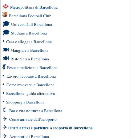
Metropolitana di Barcellona
Barcellona Football Club
🎓
Università di Barcellona
🎓
Studiare a Barcellona
•
Casa e alloggi a Barcellona
🍽
Mangiare a Barcellona
🍽
Ristoranti a Barcellona
💃
Feste e tradizioni a Barcellona
•
Lavoro, lavorare a Barcellona
•
Come muoversi a Barcellona
•
Barcellona: guida alternativa
•
Shopping a Barcellona
☾
Bar e vita notturna a Barcellona
✈
Come arrivare dall'aeroporto
✈
Orari arrivi e partenze Aeroporto di Barcellona
✈
Aeroporti di Barcellona