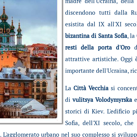
madre dell'Ucraina, della 
discendono tutti dalla Rus
esistita dal IX all'XI sec
bizantina di Santa Sofia
, la
resti della porta d'Oro
de
attrattive artistiche. Oggi 
importante dell'Ucraina, ric
La
Città Vecchia
si concent
di
vulitsya Volodymyrska
e
storici di Kiev. L'edificio
Sofia, dell'XI secolo, ch
e. L'agglomerato urbano nel suo complesso si svilupp