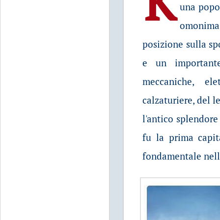
K
una popol
omonima 
posizione sulla s
e un importante
meccaniche, elett
calzaturiere, del
l'antico splendore 
fu la prima capi
fondamentale nella