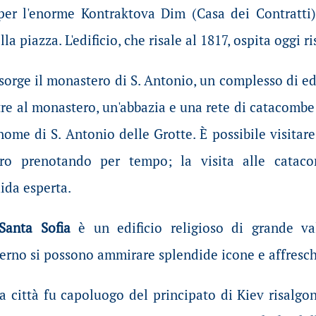
er l'enorme Kontraktova Dim (Casa dei Contratti),
la piazza. L'edificio, che risale al 1817, ospita oggi ris
sorge il monastero di S. Antonio, un complesso di edi
re al monastero, un'abbazia e una rete di catacombe
nome di S. Antonio delle Grotte. È possibile visitare
ero prenotando per tempo; la visita alle catac
ida esperta.
 Santa Sofia
è un edificio religioso di grande va
nterno si possono ammirare splendide icone e affresch
la città fu capoluogo del principato di Kiev risalgo