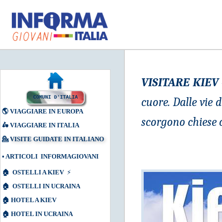
VISITARE KIEV
COMUNI D'ITALIA
cuore. Dalle vie d
🌎
VIAGGIARE IN EUROPA
scorgono chiese 
🛵
VIAGGIARE IN ITALIA
💁
VISITE GUIDATE IN ITALIANO
•
ARTICOLI INFORMAGIOVANI
🏠
OSTELLI A KIEV
⚡
🏠
OSTELLI IN UCRAINA
🏠
HOTEL A KIEV
🏠
HOTEL IN UCRAINA