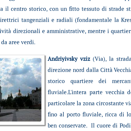
a il centro storico, con un fitto tessuto di strade s
rettrici tangenziali e radiali (fondamentale la Kres
ività direzionali e amministrative, mentre i quartier
 da aree verdi.
Andriyivsky vziz
(Via), la strad
direzione nord dalla Città Vecchia 
storico quartiere dei merc
fluviale.L'intera parte vecchia d
particolare la zona circostante vi
fino al porto fluviale, ricca di l
ben conservate. Il cuore di Podi