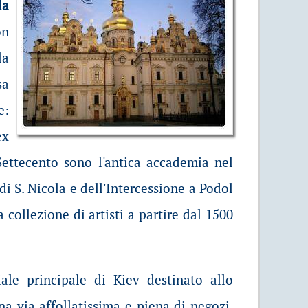
la
on
la
sa
e:
ex
 Settecento sono l'antica accademia nel
di S. Nicola e dell'Intercessione a Podol
a collezione di artisti a partire dal 1500
iale principale di Kiev destinato allo
una via affollatissima e piena di negozi.