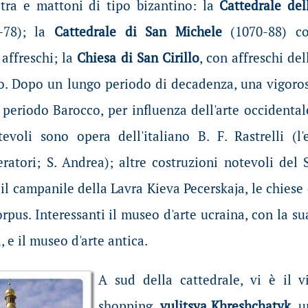
etra e mattoni di tipo bizantino: la
Cattedrale del
-78); la
Cattedrale di San Michele
(1070-88) c
 affreschi; la
Chiesa di San Cirillo
, con affreschi del
o. Dopo un lungo periodo di decadenza, una vigoro
 periodo Barocco, per influenza dell'arte occidental
tevoli sono opera dell'italiano B. F. Rastrelli (l'
ratori; S. Andrea); altre costruzioni notevoli del
 il campanile della Lavra Kieva Pecerskaja, le chiese 
orpus. Interessanti il museo d'arte ucraina, con la su
i, e il museo d'arte antica.
A sud della cattedrale, vi è il v
shopping,
vulitsya Khreshchatyk
, 