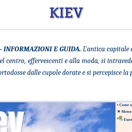
KIEV
 - INFORMAZIONI E GUIDA.
L'antica capitale 
el centro, effervescenti e alla moda, si intraved
ortodosse dalle cupole dorate e si percepisce l
•
Come a
☀
Meteo
Euro