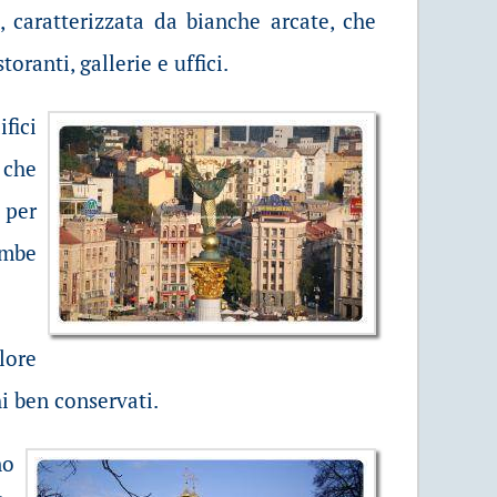
 caratterizzata da bianche arcate, che
toranti, gallerie e uffici.
fici
 che
 per
ombe
lore
i ben conservati.
no