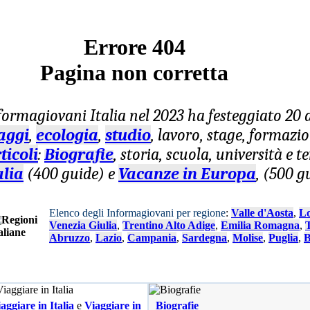
Errore 404
Pagina non corretta
formagiovani
Italia nel 2023 ha festeggiato 20
aggi
,
ecologia
,
studio
, lavoro, stage, formazi
ticoli
:
Biografie
, storia, scuola, università e 
alia
(400 guide) e
Vacanze in Europa
, (500 g
Elenco degli Informagiovani per regione
:
Valle d'Aosta
,
L
Venezia Giulia
,
Trentino Alto Adige
,
Emilia Romagna
,
Abruzzo
,
Lazio
,
Campania
,
Sardegna
,
Molise
,
Puglia
,
B
aggiare in Italia
e
Viaggiare in
Biografie