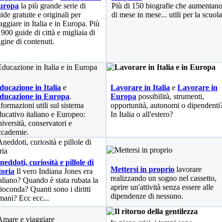
uropa
la più grande serie di
Più di 150 biografie che aumentan
ide gratuite e originali per
di mese in mese... utili per la scuola
aggiare in Italia e in Europa. Più
 900 guide di città e migliaia di
gine di contenuti.
ducazione in Italia
e
Lavorare in Italia
e
Lavorare in
ducazione in Europa
.
Europa
possibilità
, strumenti,
nformazioni utili sul sistema
opportunità, autonomi o dipendenti
ducativo italiano e Europeo:
In Italia o all'estero?
niversità, conservatori e
ccademie.
neddoti, curiosità e pillole di
Mettersi in proprio
lavorare
toria
Il vero Indiana Jones era
realizzando un sogno nel cassetto,
taliano? Quando è stata rubata la
aprire un'attività senza essere alle
ioconda? Quanti sono i diritti
dipendenze di nessuno.
mani? Ecc ecc...