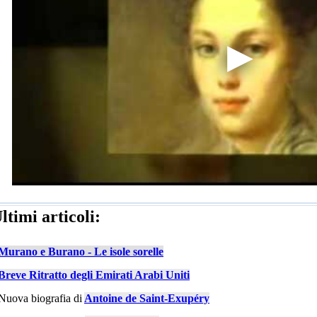
ltimi articoli:
Murano e Burano - Le isole sorelle
Breve Ritratto degli Emirati Arabi Uniti
Nuova biografia di
Antoine de Saint-Exupéry