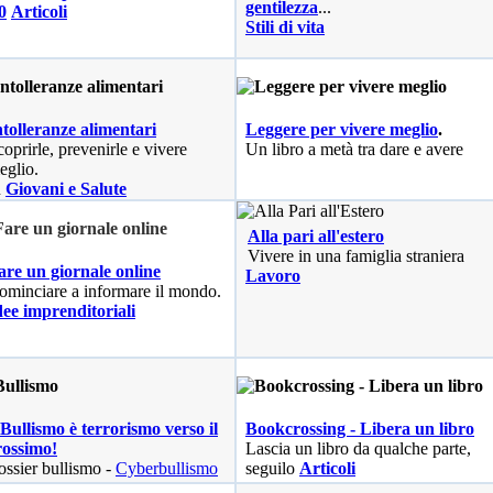
gentilezza
...
0
Articoli
Stili di vita
ntolleranze alimentari
Leggere per vivere meglio
.
coprirle, prevenirle e vivere
Un libro a metà tra dare e avere
eglio.
n
Giovani e Salute
Alla pari all'estero
Vivere in una famiglia straniera
are un giornale online
Lavoro
ominciare a informare il mondo.
dee imprenditoriali
 Bullismo è terrorismo verso il
Bookcrossing - Libera un libro
rossimo!
Lascia un libro da qualche parte,
ssier bullismo -
Cyberbullismo
seguilo
Articoli