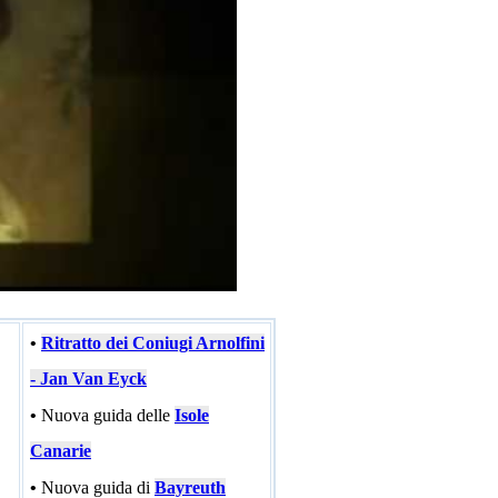
•
Ritratto dei Coniugi Arnolfini
- Jan Van Eyck
•
Nuova guida delle
Isole
Canarie
•
Nuova guida di
Bayreuth