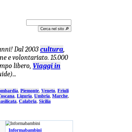
Cerca nel sito 🔎︎
 anni! Dal 2003
cultura
,
one e volontariato. 15.000
tempo libero,
Viaggi in
uide)
...
ombardia
,
Piemonte
,
Veneto
,
Friuli
Toscana
,
Liguria
,
Umbria
,
Marche
,
asilicata
,
Calabria
,
Sicilia
Informabambini