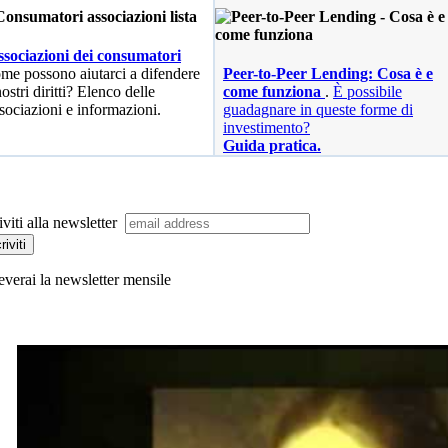
sociazioni dei consumatori
me possono aiutarci a difendere
Peer-to-Peer Lending: Cosa è e
nostri diritti? Elenco delle
come funziona
.
È possibile
sociazioni e informazioni.
guadagnare in queste forme di
investimento?
Guida pratica.
iviti alla newsletter
everai la newsletter mensile