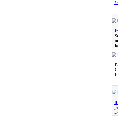
2.
I
S
m
I
F
C
I
Il
p
Do