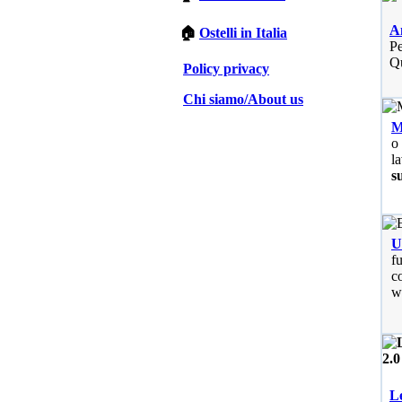
A
🏠
Ostelli in Italia
Pe
Qu
Policy privacy
Chi siamo/About us
M
o
l
su
U
f
co
w
Le