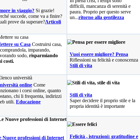
In piena crisi, i tempi sono
difficili, mancanza di serenità e
more in viaggio?
Si grazie!
paura. Proprio per questo serve
rché succede, come va a finire?
un...
ritorno alla gentilezza
ali prove da superare?
Articoli
ettere su Casa
Costruirsi casa,
 comprandola, imparando,
Vuoi essere migliore? Pensa
avorando sodo,
risparmiando
Riflessioni su felicità e conoscenza
i costi.
Stili di vita
niversità online
Come
unzionano i corsi online, quanto
Stili di vita
stano, chi li frequenta, indirizzi
Saper decidere il proprio stile e la
eb utili.
Educazione
propria identità è importante
Felicità , istruzioni: gratitudine e
 Nuove professioni di Internet