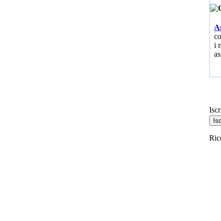
As
co
i 
as
Iscr
Ric