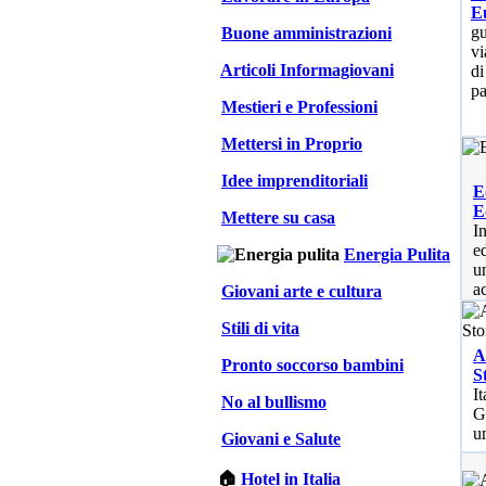
E
gu
Buone amministrazioni
vi
Articoli Informagiovani
di
pa
Mestieri e Professioni
Mettersi in Proprio
Idee imprenditoriali
E
E
Mettere su casa
I
e
Energia Pulita
u
a
Giovani arte e cultura
Stili di vita
A
Pronto soccorso bambini
S
I
No al bullismo
G
u
Giovani e Salute
🏠
Hotel in Italia