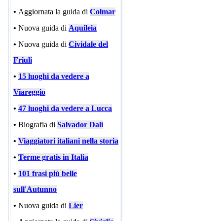
•
Aggiornata la guida di
Colmar
•
Nuova guida di
Aquileia
•
Nuova guida di
Cividale del
Friuli
•
15 luoghi da vedere a
Viareggio
•
47 luoghi da vedere a Lucca
•
Biografia di
Salvador Dalì
•
Viaggiatori italiani nella storia
•
Terme gratis in Italia
•
101 frasi più belle
sull'Autunno
•
Nuova guida di
Lier