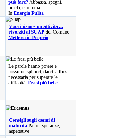
può fare?
Abbassa, spegni,
ricicla, cammina
In
Energia Pulita
Vuoi iniziare un'attività ...
rivolgiti al SUAP
del Comune
Mettersi in Proprio
Le parole hanno potere e
possono ispirarci, darci la forza
necessaria per superare le
difficoltà.
Frasi più belle
Consigli sugli esami di
maturità
Paure, speranze,
aspettative