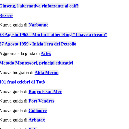
Ginseng, l'alternativa rinforzante al caffè
Béziers
Nuova guida di
Narbonne
28 Agosto 1963 - Martin Luther King "I have a dream"
27 Agosto 1959 - Inizia l'era del Petrolio
Aggiornata la guida di
Arles
Metodo Montessori, principi educativi
Nuova biografia di
Alda Merini
101 frasi celebri di Totò
Nuova guida di
Banyuls-sur-Mer
Nuova guida di
Port Vendres
Nuova guida di
Collioure
Nuova guida di
Arbatax