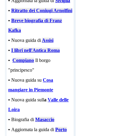
•
Aggiornata la guida di
Siviglia
•
Ritratto dei Coniugi Arnolfini
•
Breve biografia di Franz
Kafka
•
Nuova guida di
Assisi
•
I libri nell'Antica Roma
•
Compiano
Il borgo
"principesco"
•
Nuova guida su
Cosa
mangiare in Piemonte
•
Nuova guida sull
a
Valle delle
Loira
•
Biografia di
Masaccio
•
Aggiornata la guida di
Porto