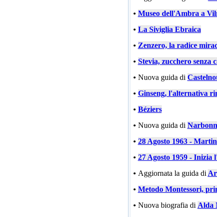
•
Museo dell'Ambra a Vil
•
La Siviglia Ebraica
•
Zenzero, la radice mira
•
Stevia, zucchero senza c
•
Nuova guida di
Castelno
•
Ginseng, l'alternativa ri
•
Béziers
•
Nuova guida di
Narbonn
•
28 Agosto 1963 - Marti
•
27 Agosto 1959 - Inizia l
•
Aggiornata la guida di
Ar
•
Metodo Montessori, prin
•
Nuova biografia di
Alda 