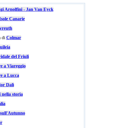
ugi Arnolfini - Jan Van Eyck
Isole Canarie
yreuth
 di
Colmar
ileia
idale del Friuli
re a Viareggio
re a Lucca
or Dalì
 nella storia
lia
e sull'Autunno
er