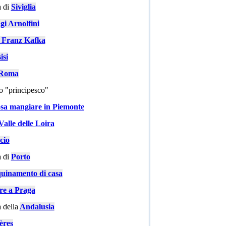
 di
Siviglia
gi Arnolfini
i Franz Kafka
isi
a Roma
go "principesco"
sa mangiare in Piemonte
Valle delle Loira
cio
 di
Porto
quinamento di casa
are a Praga
 della
Andalusia
ères