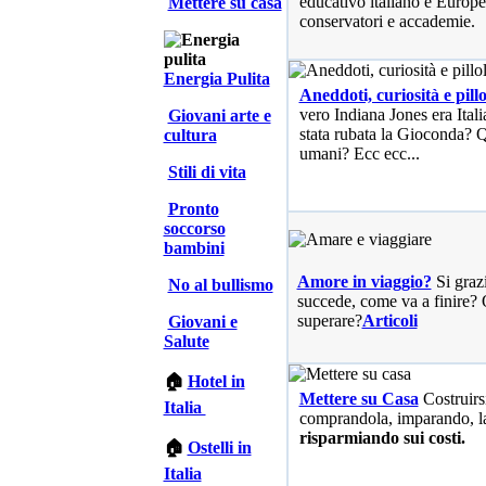
educativo italiano e Europe
Mettere su casa
conservatori e accademie.
Energia Pulita
Aneddoti, curiosità e pillo
vero Indiana Jones era Ita
Giovani arte e
stata rubata la Gioconda? Qu
cultura
umani? Ecc ecc...
Stili di vita
Pronto
soccorso
bambini
Amore in viaggio?
Si graz
No al bullismo
succede, come va a finire? 
superare?
Articoli
Giovani e
Salute
🏠
Hotel in
Mettere su Casa
Costruirs
Italia
comprandola, imparando, l
risparmiando sui costi.
🏠
Ostelli in
Italia