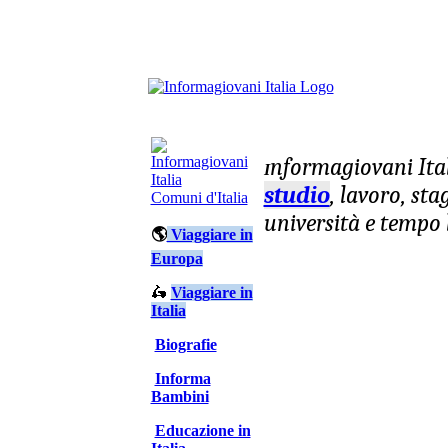
nformagiovani
Ita
I
studio
, lavoro, st
Comuni d'Italia
università e tempo 
🌎
Viaggiare in
Europa
🛵
Viaggiare in
Italia
Biografie
Informa
Bambini
Educazione in