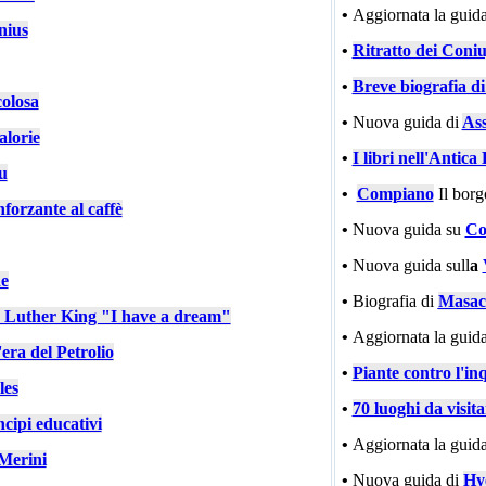
•
Aggiornata la guida
nius
•
Ritratto dei Coniu
•
Breve biografia d
colosa
•
Nuova guida di
Ass
alorie
•
I libri nell'Antic
u
•
Compiano
Il bor
nforzante al caffè
•
Nuova guida su
Co
•
Nuova guida sull
a
e
•
Biografia di
Masac
n Luther King "I have a dream"
•
Aggiornata la guida
'era del Petrolio
•
Piante contro l'in
les
•
70 luoghi da visit
cipi educativi
•
Aggiornata la guida
Merini
•
Nuova guida di
Hy