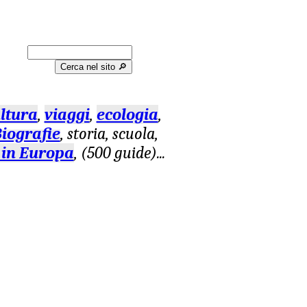
Cerca nel sito 🔎︎
ltura
,
viaggi
,
ecologia
,
iografie
, storia, scuola,
 in Europa
, (500 guide)
...