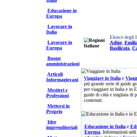
Italia
Educazione in
Europa
Lavorare in
Italia
Elenco degli 
Lavorare in
Adige
,
Emili
Europa
Basilicata
,
Ca
Buone
amministrazioni
Articoli
Viaggiare in Italia
e
Viagg
Informagiovani
più grande serie di guide gra
per viaggiare in Italia e in
Mestieri e
guide di città e migliaia di 
Professioni
contenuti.
Mettersi in
Proprio
Idee
Educazione in Italia
e
Edu
imprenditoriali
Europa
. Informazioni utili