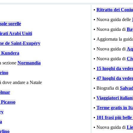
•
Ritratto dei Coni
•
Nuova guida delle
ole sorelle
•
Nuova guida di
Ba
rati Arabi Uniti
•
Aggiornata la guida
ne de Saint-Exupéry
•
Nuova guida di
Aqu
 Kundera
•
Nuova guida di
Civ
a sezione
Normandia
•
15 luoghi da vede
rino
•
47 luoghi da vede
tà dove andare a Natale
•
Biografia di
Salvad
lmar
•
Viaggiatori italiani
 Picasso
•
Terme gratis in Ita
ry
•
101 frasi più bell
ia
•
Nuova guida di
Li
rlino