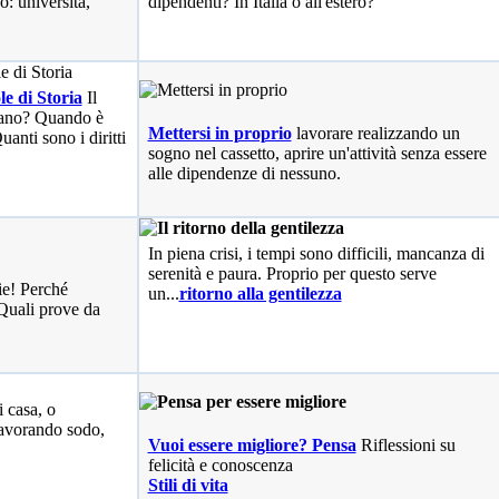
o: università,
dipendenti? In Italia o all'estero?
le di Storia
Il
liano? Quando è
Mettersi in proprio
lavorare realizzando un
anti sono i diritti
sogno nel cassetto, aprire un'attività senza essere
alle dipendenze di nessuno.
In piena crisi, i tempi sono difficili, mancanza di
serenità e paura. Proprio per questo serve
ie! Perché
un...
ritorno alla gentilezza
Quali prove da
i casa, o
avorando sodo,
Vuoi essere migliore? Pensa
Riflessioni su
felicità e conoscenza
Stili di vita