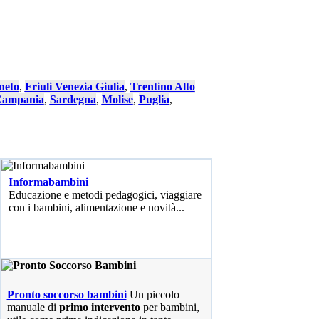
neto
,
Friuli Venezia Giulia
,
Trentino Alto
ampania
,
Sardegna
,
Molise
,
Puglia
,
Informabambini
Educazione e metodi pedagogici, viaggiare
con i bambini, alimentazione e novità...
Pronto soccorso bambini
Un piccolo
manuale di
primo intervento
per bambini,