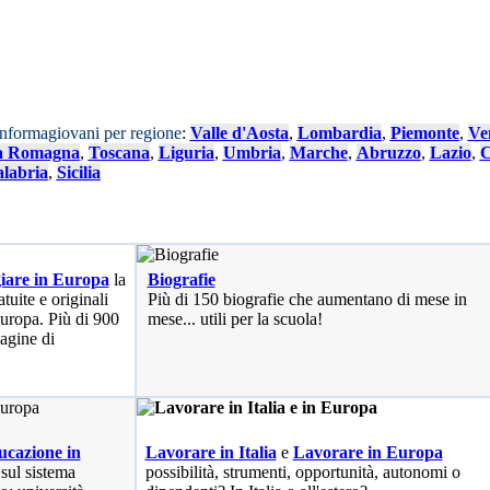
Informagiovani per regione
:
Valle d'Aosta
,
Lombardia
,
Piemonte
,
Ve
a Romagna
,
Toscana
,
Liguria
,
Umbria
,
Marche
,
Abruzzo
,
Lazio
,
C
labria
,
Sicilia
iare in Europa
la
Biografie
tuite e originali
Più di 150 biografie che aumentano di mese in
 Europa. Più di 900
mese... utili per la scuola!
pagine di
cazione in
Lavorare in Italia
e
Lavorare in Europa
 sul sistema
possibilità
, strumenti, opportunità, autonomi o