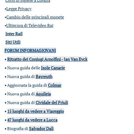
Corsi di inglese a Londra
•
Legge Privacy
•
Cambio delle principali monete
•
Ultim'ora di Televideo Rai
Inter Rail
Siti Utili
FORUM INFORMAGIOVANI
•
Ritratto dei Coniugi Arnolfini - Jan Van Eyck
•
Nuova guida delle
Isole Canarie
•
Nuova guida di
Bayreuth
•
Aggiornata la guida di
Colmar
•
Nuova guida di
Aquileia
•
Nuova guida di
Cividale del Friuli
•
15 luoghi da vedere a Viareggio
•
47 luoghi da vedere a Lucca
•
Biografia di
Salvador Dalì