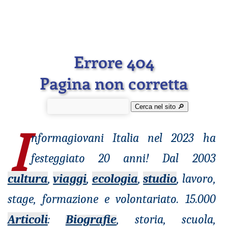
Errore 404
Pagina non corretta
Cerca nel sito 🔎︎
I
nformagiovani
Italia nel 2023 ha
festeggiato 20 anni! Dal 2003
cultura
,
viaggi
,
ecologia
,
studio
, lavoro,
stage, formazione e volontariato. 15.000
Articoli
:
Biografie
, storia, scuola,