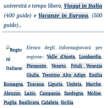
università e tempo libero,
Viaggi in Italia
(400 guide) e
Vacanze in Europa
, (500
guide)
...
Elenco degli Informagiovani per
regione
:
Valle d'Aosta
,
Lombardia
,
Piemonte
,
Veneto
,
Friuli Venezia
Giulia
,
Trentino Alto Adige
,
Emilia
Romagna
,
Toscana
,
Liguria
,
Umbria
,
Marche
,
Abruzzo
,
Lazio
,
Campania
,
Sardegna
,
Molise
,
Puglia
,
Basilicata
,
Calabria
,
Sicilia