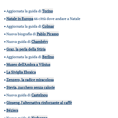
•
Aggiornata la guida di
Torino
•
Natale in Europa
66 città dove andare a Natale
•
Aggiornata la guida di
Colmar
•
Nuova biografia di
Pablo Picasso
•
Nuova guida di
Chambéry
•
Graz, la perla della Stiria
•
Aggiornata la guida di
Berlino
•
Museo dell'Ambra a Vilnius
•
La Siviglia Ebraica
•
Zenzero, la radice miracolosa
•
Stevia, zucchero senza calorie
•
Nuova guida di
Castelnou
•
Ginseng, l'alternativa rinforzante al caffè
•
Béziers
•
Nuova guida di
Narbonne