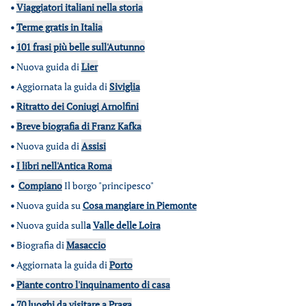
•
Viaggiatori italiani nella storia
•
Terme gratis in Italia
•
101 frasi più belle sull'Autunno
•
Nuova guida di
Lier
•
Aggiornata la guida di
Siviglia
•
Ritratto dei Coniugi Arnolfini
•
Breve biografia di Franz Kafka
•
Nuova guida di
Assisi
•
I libri nell'Antica Roma
•
Compiano
Il borgo "principesco"
•
Nuova guida su
Cosa mangiare in Piemonte
•
Nuova guida sull
a
Valle delle Loira
•
Biografia di
Masaccio
•
Aggiornata la guida di
Porto
•
Piante contro l'inquinamento di casa
•
70 luoghi da visitare a Praga