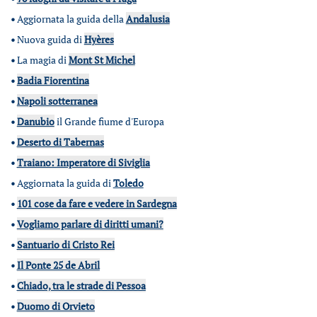
•
Aggiornata la guida della
Andalusia
•
Nuova guida di
Hyères
•
La magia di
Mont St Michel
•
Badia Fiorentina
•
Napoli sotterranea
•
Danubio
il Grande fiume d'Europa
•
Deserto di Tabernas
•
Traiano: Imperatore di Siviglia
•
Aggiornata la guida di
Toledo
•
101 cose da fare e vedere in Sardegna
•
Vogliamo parlare di diritti umani?
•
Santuario di Cristo Rei
•
Il Ponte 25 de Abril
•
Chiado, tra le strade di Pessoa
•
Duomo di Orvieto