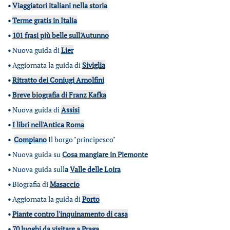
•
Viaggiatori italiani nella storia
•
Terme gratis in Italia
•
101 frasi più belle sull'Autunno
•
Nuova guida di
Lier
•
Aggiornata la guida di
Siviglia
•
Ritratto dei Coniugi Arnolfini
•
Breve biografia di Franz Kafka
•
Nuova guida di
Assisi
•
I libri nell'Antica Roma
•
Compiano
Il borgo "principesco"
•
Nuova guida su
Cosa mangiare in Piemonte
•
Nuova guida sull
a
Valle delle Loira
•
Biografia di
Masaccio
•
Aggiornata la guida di
Porto
•
Piante contro l'inquinamento di casa
•
70 luoghi da visitare a Praga