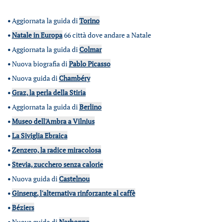
•
Aggiornata la guida di
Torino
•
Natale in Europa
66 città dove andare a Natale
•
Aggiornata la guida di
Colmar
•
Nuova biografia di
Pablo Picasso
•
Nuova guida di
Chambéry
•
Graz, la perla della Stiria
•
Aggiornata la guida di
Berlino
•
Museo dell'Ambra a Vilnius
•
La Siviglia Ebraica
•
Zenzero, la radice miracolosa
•
Stevia, zucchero senza calorie
•
Nuova guida di
Castelnou
•
Ginseng, l'alternativa rinforzante al caffè
•
Béziers
•
Nuova guida di
Narbonne