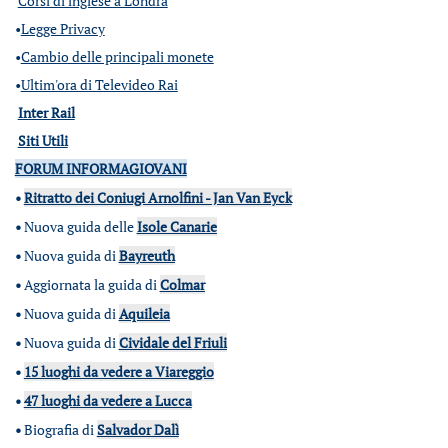
Corsi di inglese a Londra
•
Legge Privacy
•
Cambio delle principali monete
•
Ultim'ora di Televideo Rai
Inter Rail
Siti Utili
FORUM INFORMAGIOVANI
•
Ritratto dei Coniugi Arnolfini - Jan Van Eyck
•
Nuova guida delle
Isole Canarie
•
Nuova guida di
Bayreuth
•
Aggiornata la guida di
Colmar
•
Nuova guida di
Aquileia
•
Nuova guida di
Cividale del Friuli
•
15 luoghi da vedere a Viareggio
•
47 luoghi da vedere a Lucca
•
Biografia di
Salvador Dalì