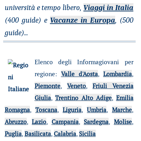
università e tempo libero,
Viaggi in Italia
(400 guide) e
Vacanze in Europa
, (500
guide)
...
Elenco degli Informagiovani per
regione
:
Valle d'Aosta
,
Lombardia
,
Piemonte
,
Veneto
,
Friuli Venezia
Giulia
,
Trentino Alto Adige
,
Emilia
Romagna
,
Toscana
,
Liguria
,
Umbria
,
Marche
,
Abruzzo
,
Lazio
,
Campania
,
Sardegna
,
Molise
,
Puglia
,
Basilicata
,
Calabria
,
Sicilia