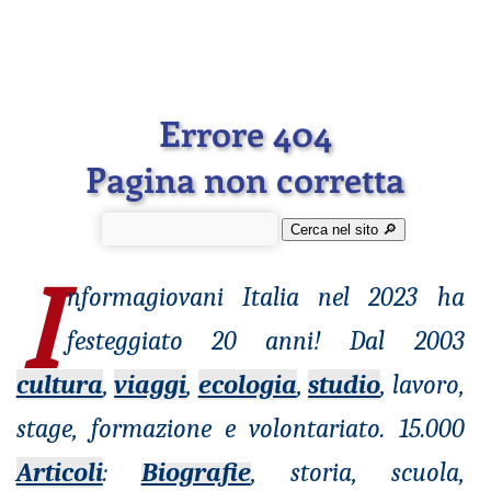
Errore 404
Pagina non corretta
Cerca nel sito 🔎︎
I
nformagiovani
Italia nel 2023 ha
festeggiato 20 anni! Dal 2003
cultura
,
viaggi
,
ecologia
,
studio
, lavoro,
stage, formazione e volontariato. 15.000
Articoli
:
Biografie
, storia, scuola,