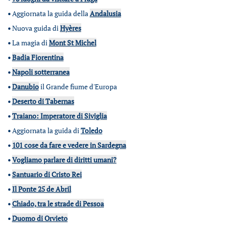
•
Aggiornata la guida della
Andalusia
•
Nuova guida di
Hyères
•
La magia di
Mont St Michel
•
Badia Fiorentina
•
Napoli sotterranea
•
Danubio
il Grande fiume d'Europa
•
Deserto di Tabernas
•
Traiano: Imperatore di Siviglia
•
Aggiornata la guida di
Toledo
•
101 cose da fare e vedere in Sardegna
•
Vogliamo parlare di diritti umani?
•
Santuario di Cristo Rei
•
Il Ponte 25 de Abril
•
Chiado, tra le strade di Pessoa
•
Duomo di Orvieto