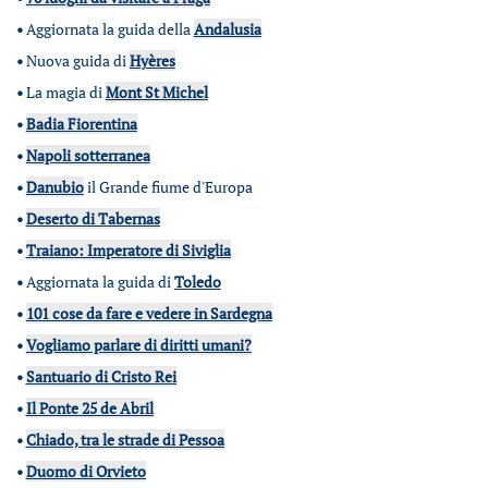
•
Aggiornata la guida della
Andalusia
•
Nuova guida di
Hyères
•
La magia di
Mont St Michel
•
Badia Fiorentina
•
Napoli sotterranea
•
Danubio
il Grande fiume d'Europa
•
Deserto di Tabernas
•
Traiano: Imperatore di Siviglia
•
Aggiornata la guida di
Toledo
•
101 cose da fare e vedere in Sardegna
•
Vogliamo parlare di diritti umani?
•
Santuario di Cristo Rei
•
Il Ponte 25 de Abril
•
Chiado, tra le strade di Pessoa
•
Duomo di Orvieto