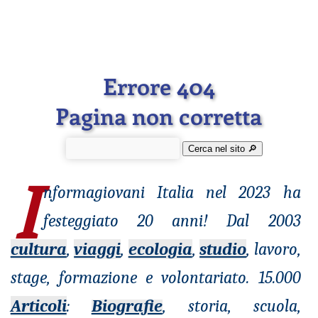
Errore 404
Pagina non corretta
Cerca nel sito 🔎︎
I
nformagiovani
Italia nel 2023 ha
festeggiato 20 anni! Dal 2003
cultura
,
viaggi
,
ecologia
,
studio
, lavoro,
stage, formazione e volontariato. 15.000
Articoli
:
Biografie
, storia, scuola,