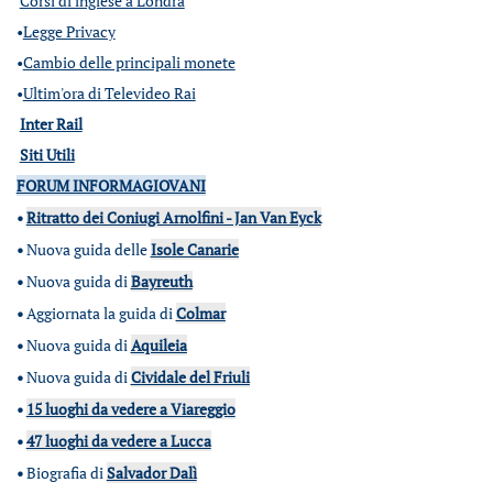
Corsi di inglese a Londra
•
Legge Privacy
•
Cambio delle principali monete
•
Ultim'ora di Televideo Rai
Inter Rail
Siti Utili
FORUM INFORMAGIOVANI
•
Ritratto dei Coniugi Arnolfini - Jan Van Eyck
•
Nuova guida delle
Isole Canarie
•
Nuova guida di
Bayreuth
•
Aggiornata la guida di
Colmar
•
Nuova guida di
Aquileia
•
Nuova guida di
Cividale del Friuli
•
15 luoghi da vedere a Viareggio
•
47 luoghi da vedere a Lucca
•
Biografia di
Salvador Dalì