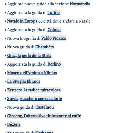
•
Aggiunte nuove guide alla sezione
Normandia
•
Aggiornata la guida di
Torino
•
Natale in Europa
66 città dove andare a Natale
•
Aggiornata la guida di
Colmar
•
Nuova biografia di
Pablo Picasso
•
Nuova guida di
Chambéry
•
Graz, la perla della Stiria
•
Aggiornata la guida di
Berlino
•
Museo dell'Ambra a Vilnius
•
La Siviglia Ebraica
•
Zenzero, la radice miracolosa
•
Stevia, zucchero senza calorie
•
Nuova guida di
Castelnou
•
Ginseng, l'alternativa rinforzante al caffè
•
Béziers
•
Nuova guida di
Narbonne