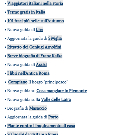
•
Viaggiatori italiani nella storia
•
Terme gratis in Italia
•
101 frasi più belle sull'Autunno
•
Nuova guida di
Lier
•
Aggiornata la guida di
Siviglia
•
Ritratto dei Coniugi Arnolfini
•
Breve biografia di Franz Kafka
•
Nuova guida di
Assisi
•
I libri nell'Antica Roma
•
Compiano
Il borgo "principesco"
•
Nuova guida su
Cosa mangiare in Piemonte
•
Nuova guida sull
a
Valle delle Loira
•
Biografia di
Masaccio
•
Aggiornata la guida di
Porto
•
Piante contro l'inquinamento di casa
•
70 luoghi da visitare a Praga