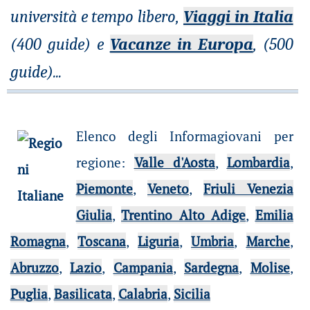
università e tempo libero,
Viaggi in Italia
(400 guide) e
Vacanze in Europa
, (500
guide)
...
Elenco degli Informagiovani per
regione
:
Valle d'Aosta
,
Lombardia
,
Piemonte
,
Veneto
,
Friuli Venezia
Giulia
,
Trentino Alto Adige
,
Emilia
Romagna
,
Toscana
,
Liguria
,
Umbria
,
Marche
,
Abruzzo
,
Lazio
,
Campania
,
Sardegna
,
Molise
,
Puglia
,
Basilicata
,
Calabria
,
Sicilia