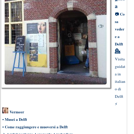
a
📷
Co
sa
veder
e a
Delft
💁
Visita
guidat
a in
italian
o di
Delft
⚡
Vermeer
•
Musei a Delft
•
Come raggiungere e muoversi a Delft