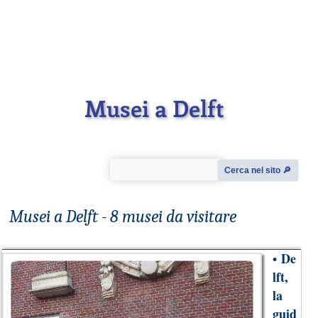
Musei a Delft
Cerca nel sito 🔎︎
Musei a Delft - 8 musei da visitare
De
•
lft,
la
guid