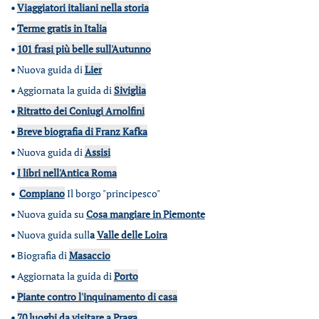
•
Viaggiatori italiani nella storia
•
Terme gratis in Italia
•
101 frasi più belle sull'Autunno
•
Nuova guida di
Lier
•
Aggiornata la guida di
Siviglia
•
Ritratto dei Coniugi Arnolfini
•
Breve biografia di Franz Kafka
•
Nuova guida di
Assisi
•
I libri nell'Antica Roma
•
Compiano
Il borgo "principesco"
•
Nuova guida su
Cosa mangiare in Piemonte
•
Nuova guida sull
a
Valle delle Loira
•
Biografia di
Masaccio
•
Aggiornata la guida di
Porto
•
Piante contro l'inquinamento di casa
•
70 luoghi da visitare a Praga