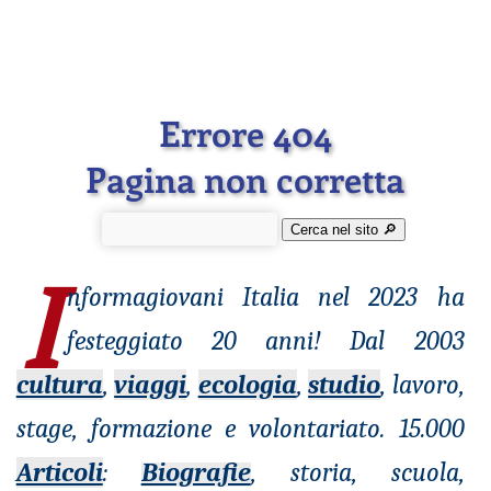
Errore 404
Pagina non corretta
Cerca nel sito 🔎︎
I
nformagiovani
Italia nel 2023 ha
festeggiato 20 anni! Dal 2003
cultura
,
viaggi
,
ecologia
,
studio
, lavoro,
stage, formazione e volontariato. 15.000
Articoli
:
Biografie
, storia, scuola,