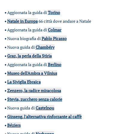
•
Aggiornata la guida di
Torino
•
Natale in Europa
66 città dove andare a Natale
•
Aggiornata la guida di
Colmar
•
Nuova biografia di
Pablo Picasso
•
Nuova guida di
Chambéry
•
Graz, la perla della Stiria
•
Aggiornata la guida di
Berlino
•
Museo dell'Ambra a Vilnius
•
La Siviglia Ebraica
•
Zenzero, la radice miracolosa
•
Stevia, zucchero senza calorie
•
Nuova guida di
Castelnou
•
Ginseng, l'alternativa rinforzante al caffè
•
Béziers
•
Nuova guida di
Narbonne