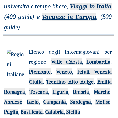
università e tempo libero,
Viaggi in Italia
(400 guide) e
Vacanze in Europa
, (500
guide)
...
Elenco degli Informagiovani per
regione
:
Valle d'Aosta
,
Lombardia
,
Piemonte
,
Veneto
,
Friuli Venezia
Giulia
,
Trentino Alto Adige
,
Emilia
Romagna
,
Toscana
,
Liguria
,
Umbria
,
Marche
,
Abruzzo
,
Lazio
,
Campania
,
Sardegna
,
Molise
,
Puglia
,
Basilicata
,
Calabria
,
Sicilia