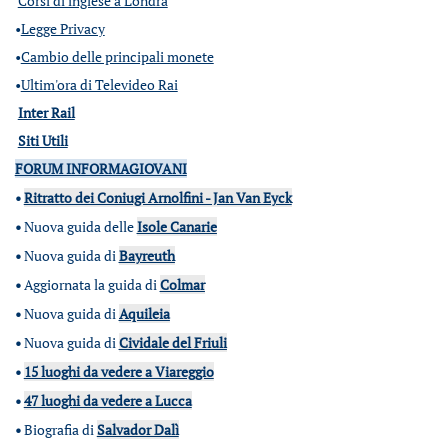
Corsi di inglese a Londra
•
Legge Privacy
•
Cambio delle principali monete
•
Ultim'ora di Televideo Rai
Inter Rail
Siti Utili
FORUM INFORMAGIOVANI
•
Ritratto dei Coniugi Arnolfini - Jan Van Eyck
•
Nuova guida delle
Isole Canarie
•
Nuova guida di
Bayreuth
•
Aggiornata la guida di
Colmar
•
Nuova guida di
Aquileia
•
Nuova guida di
Cividale del Friuli
•
15 luoghi da vedere a Viareggio
•
47 luoghi da vedere a Lucca
•
Biografia di
Salvador Dalì