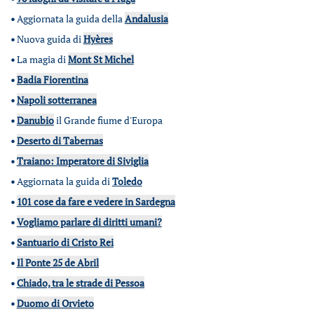
•
Aggiornata la guida della
Andalusia
•
Nuova guida di
Hyères
•
La magia di
Mont St Michel
•
Badia Fiorentina
•
Napoli sotterranea
•
Danubio
il Grande fiume d'Europa
•
Deserto di Tabernas
•
Traiano: Imperatore di Siviglia
•
Aggiornata la guida di
Toledo
•
101 cose da fare e vedere in Sardegna
•
Vogliamo parlare di diritti umani?
•
Santuario di Cristo Rei
•
Il Ponte 25 de Abril
•
Chiado, tra le strade di Pessoa
•
Duomo di Orvieto