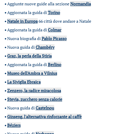
•
Aggiunte nuove guide alla sezione
Normandia
•
Aggiornata la guida di
Torino
•
Natale in Europa
66 città dove andare a Natale
•
Aggiornata la guida di
Colmar
•
Nuova biografia di
Pablo Picasso
•
Nuova guida di
Chambéry
•
Graz, la perla della Stiria
•
Aggiornata la guida di
Berlino
•
Museo dell'Ambra a Vilnius
•
La Siviglia Ebraica
•
Zenzero, la radice miracolosa
•
Stevia, zucchero senza calorie
•
Nuova guida di
Castelnou
•
Ginseng, l'alternativa rinforzante al caffè
•
Béziers
•
Nuova guida di
Narbonne