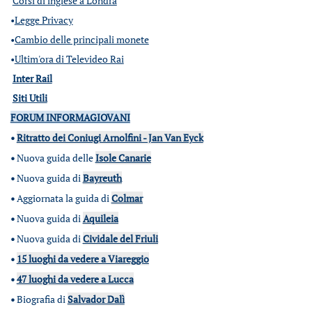
Corsi di inglese a Londra
•
Legge Privacy
•
Cambio delle principali monete
•
Ultim'ora di Televideo Rai
Inter Rail
Siti Utili
FORUM INFORMAGIOVANI
•
Ritratto dei Coniugi Arnolfini - Jan Van Eyck
•
Nuova guida delle
Isole Canarie
•
Nuova guida di
Bayreuth
•
Aggiornata la guida di
Colmar
•
Nuova guida di
Aquileia
•
Nuova guida di
Cividale del Friuli
•
15 luoghi da vedere a Viareggio
•
47 luoghi da vedere a Lucca
•
Biografia di
Salvador Dalì