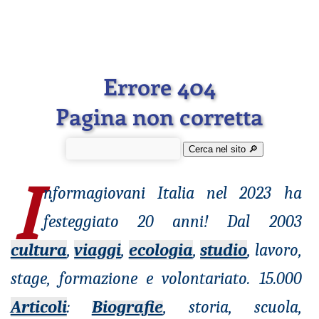
Errore 404
Pagina non corretta
Cerca nel sito 🔎︎
I
nformagiovani
Italia nel 2023 ha
festeggiato 20 anni! Dal 2003
cultura
,
viaggi
,
ecologia
,
studio
, lavoro,
stage, formazione e volontariato. 15.000
Articoli
:
Biografie
, storia, scuola,