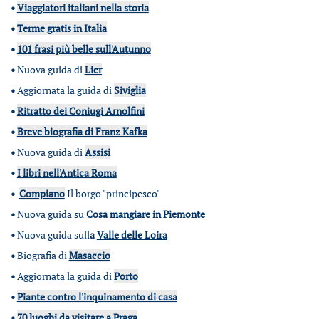
•
Viaggiatori italiani nella storia
•
Terme gratis in Italia
•
101 frasi più belle sull'Autunno
•
Nuova guida di
Lier
•
Aggiornata la guida di
Siviglia
•
Ritratto dei Coniugi Arnolfini
•
Breve biografia di Franz Kafka
•
Nuova guida di
Assisi
•
I libri nell'Antica Roma
•
Compiano
Il borgo "principesco"
•
Nuova guida su
Cosa mangiare in Piemonte
•
Nuova guida sull
a
Valle delle Loira
•
Biografia di
Masaccio
•
Aggiornata la guida di
Porto
•
Piante contro l'inquinamento di casa
•
70 luoghi da visitare a Praga