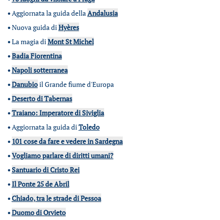
•
Aggiornata la guida della
Andalusia
•
Nuova guida di
Hyères
•
La magia di
Mont St Michel
•
Badia Fiorentina
•
Napoli sotterranea
•
Danubio
il Grande fiume d'Europa
•
Deserto di Tabernas
•
Traiano: Imperatore di Siviglia
•
Aggiornata la guida di
Toledo
•
101 cose da fare e vedere in Sardegna
•
Vogliamo parlare di diritti umani?
•
Santuario di Cristo Rei
•
Il Ponte 25 de Abril
•
Chiado, tra le strade di Pessoa
•
Duomo di Orvieto