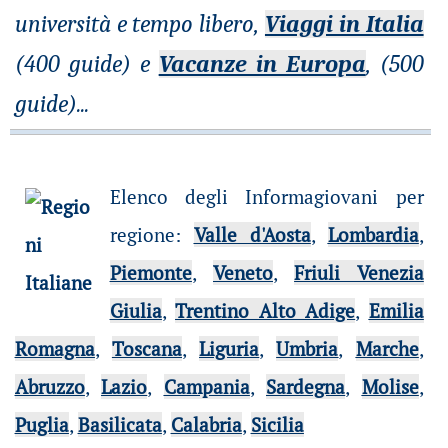
università e tempo libero,
Viaggi in Italia
(400 guide) e
Vacanze in Europa
, (500
guide)
...
Elenco degli Informagiovani per
regione
:
Valle d'Aosta
,
Lombardia
,
Piemonte
,
Veneto
,
Friuli Venezia
Giulia
,
Trentino Alto Adige
,
Emilia
Romagna
,
Toscana
,
Liguria
,
Umbria
,
Marche
,
Abruzzo
,
Lazio
,
Campania
,
Sardegna
,
Molise
,
Puglia
,
Basilicata
,
Calabria
,
Sicilia