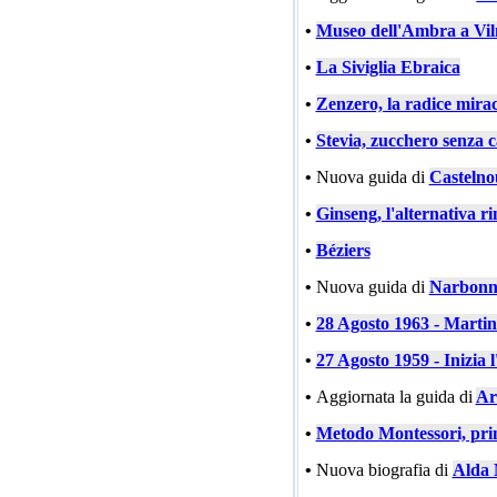
•
Museo dell'Ambra a Vil
•
La Siviglia Ebraica
•
Zenzero, la radice mira
•
Stevia, zucchero senza c
•
Nuova guida di
Castelno
•
Ginseng, l'alternativa ri
•
Béziers
•
Nuova guida di
Narbonn
•
28 Agosto 1963 - Marti
•
27 Agosto 1959 - Inizia l
•
Aggiornata la guida di
Ar
•
Metodo Montessori, prin
•
Nuova biografia di
Alda 