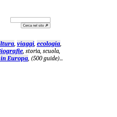
Cerca nel sito 🔎︎
ltura
,
viaggi
,
ecologia
,
iografie
, storia, scuola,
 in Europa
, (500 guide)
...