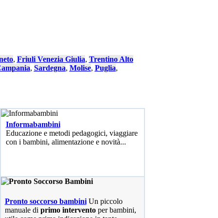
neto
,
Friuli Venezia Giulia
,
Trentino Alto
ampania
,
Sardegna
,
Molise
,
Puglia
,
Informabambini
Educazione e metodi pedagogici, viaggiare
con i bambini, alimentazione e novità...
Pronto soccorso bambini
Un piccolo
manuale di
primo intervento
per bambini,