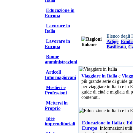
Italia
Educazione in
Europa
Lavorare in
Italia
Elenco degli 
Lavorare in
Adige
,
Emili
Europa
Basilicata
,
Ca
Buone
amministrazioni
Articoli
Viaggiare in Italia
e
Viagg
Informagiovani
più grande serie di guide gra
per viaggiare in Italia e in
Mestieri e
guide di città e migliaia di 
Professioni
contenuti.
Mettersi in
Proprio
Idee
Educazione in Italia
e
Edu
imprenditoriali
Europa
. Informazioni utili