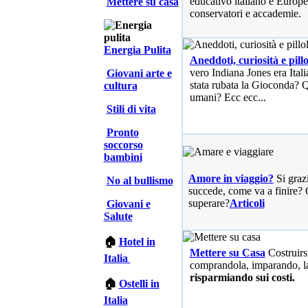
educativo italiano e Europe
Mettere su casa
conservatori e accademie.
Energia Pulita
Aneddoti, curiosità e pillo
vero Indiana Jones era Ita
Giovani arte e
stata rubata la Gioconda? Qu
cultura
umani? Ecc ecc...
Stili di vita
Pronto
soccorso
bambini
Amore in viaggio?
Si graz
No al bullismo
succede, come va a finire? 
superare?
Articoli
Giovani e
Salute
🏠
Hotel in
Mettere su Casa
Costruirs
Italia
comprandola, imparando, l
risparmiando sui costi.
🏠
Ostelli in
Italia