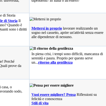
o: università,
dipendenti? In Italia o all'estero?
le di Storia
Il
liano? Quando è
Mettersi in proprio
lavorare realizzando un
anti sono i diritti
sogno nel cassetto, aprire un'attività senza essere
alle dipendenze di nessuno.
In piena crisi, i tempi sono difficili, mancanza di
serenità e paura. Proprio per questo serve
ie! Perché
un...
ritorno alla gentilezza
Quali prove da
i casa, o
avorando sodo,
Vuoi essere migliore? Pensa
Riflessioni su
felicità e conoscenza
Stili di vita