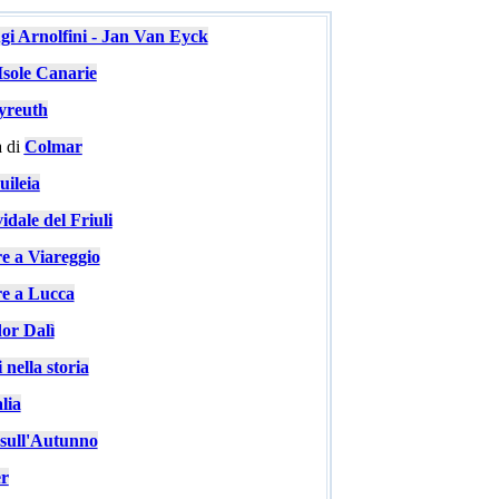
ugi Arnolfini - Jan Van Eyck
Isole Canarie
yreuth
 di
Colmar
ileia
idale del Friuli
re a Viareggio
re a Lucca
or Dalì
 nella storia
lia
e sull'Autunno
er