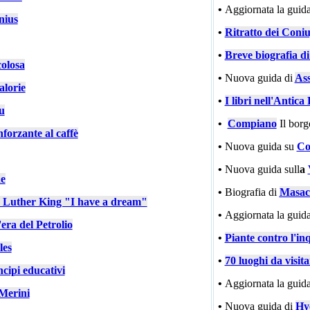
•
Aggiornata la guida
nius
•
Ritratto dei Coniu
•
Breve biografia d
colosa
•
Nuova guida di
Ass
alorie
•
I libri nell'Antic
u
•
Compiano
Il bor
nforzante al caffè
•
Nuova guida su
Co
•
Nuova guida sull
a
e
•
Biografia di
Masac
n Luther King "I have a dream"
•
Aggiornata la guida
'era del Petrolio
•
Piante contro l'in
les
•
70 luoghi da visit
cipi educativi
•
Aggiornata la guida
Merini
•
Nuova guida di
Hy