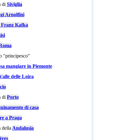
 di
Siviglia
gi Arnolfini
i Franz Kafka
isi
a Roma
go "principesco"
sa mangiare in Piemonte
Valle delle Loira
cio
 di
Porto
quinamento di casa
are a Praga
 della
Andalusia
ères