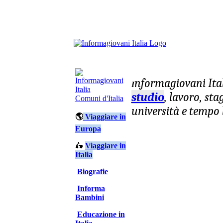
nformagiovani
Ita
I
studio
, lavoro, st
Comuni d'Italia
università e tempo 
🌎
Viaggiare in
Europa
🛵
Viaggiare in
Italia
Biografie
Informa
Bambini
Educazione in