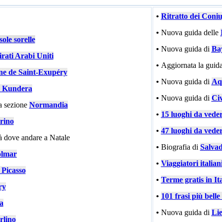
•
Ritratto dei Coni
•
Nuova guida delle
ole sorelle
•
Nuova guida di
Ba
rati Arabi Uniti
•
Aggiornata la guida
ne de Saint-Exupéry
•
Nuova guida di
Aqu
 Kundera
•
Nuova guida di
Civ
a sezione
Normandia
•
15 luoghi da vede
rino
•
47 luoghi da vede
tà dove andare a Natale
•
Biografia di
Salvad
lmar
•
Viaggiatori italiani
 Picasso
•
Terme gratis in Ita
ry
•
101 frasi più bell
ia
•
Nuova guida di
Li
rlino