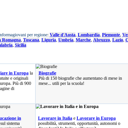
Informagiovani per regione
:
Valle d'Aosta
,
Lombardia
,
Piemonte
,
Ve
a Romagna
,
Toscana
,
Liguria
,
Umbria
,
Marche
,
Abruzzo
,
Lazio
,
C
labria
,
Sicilia
iare in Europa
la
Biografie
tuite e originali
Più di 150 biografie che aumentano di mese in
 Europa. Più di 900
mese... utili per la scuola!
pagine di
cazione in
Lavorare in Italia
e
Lavorare in Europa
 sul sistema
possibilità
, strumenti, opportunità, autonomi o