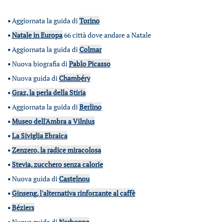
•
Aggiornata la guida di
Torino
•
Natale in Europa
66 città dove andare a Natale
•
Aggiornata la guida di
Colmar
•
Nuova biografia di
Pablo Picasso
•
Nuova guida di
Chambéry
•
Graz, la perla della Stiria
•
Aggiornata la guida di
Berlino
•
Museo dell'Ambra a Vilnius
•
La Siviglia Ebraica
•
Zenzero, la radice miracolosa
•
Stevia, zucchero senza calorie
•
Nuova guida di
Castelnou
•
Ginseng, l'alternativa rinforzante al caffè
•
Béziers
•
Nuova guida di
Narbonne