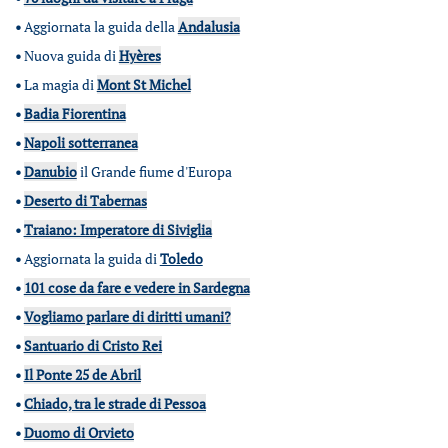
•
Aggiornata la guida della
Andalusia
•
Nuova guida di
Hyères
•
La magia di
Mont St Michel
•
Badia Fiorentina
•
Napoli sotterranea
•
Danubio
il Grande fiume d'Europa
•
Deserto di Tabernas
•
Traiano: Imperatore di Siviglia
•
Aggiornata la guida di
Toledo
•
101 cose da fare e vedere in Sardegna
•
Vogliamo parlare di diritti umani?
•
Santuario di Cristo Rei
•
Il Ponte 25 de Abril
•
Chiado, tra le strade di Pessoa
•
Duomo di Orvieto