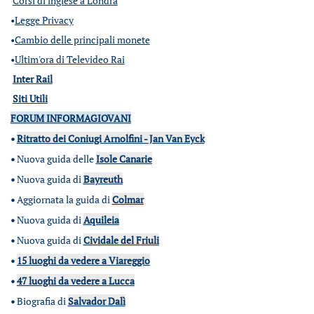
Corsi di inglese a Londra
•
Legge Privacy
•
Cambio delle principali monete
•
Ultim'ora di Televideo Rai
Inter Rail
Siti Utili
FORUM INFORMAGIOVANI
•
Ritratto dei Coniugi Arnolfini - Jan Van Eyck
•
Nuova guida delle
Isole Canarie
•
Nuova guida di
Bayreuth
•
Aggiornata la guida di
Colmar
•
Nuova guida di
Aquileia
•
Nuova guida di
Cividale del Friuli
•
15 luoghi da vedere a Viareggio
•
47 luoghi da vedere a Lucca
•
Biografia di
Salvador Dalì