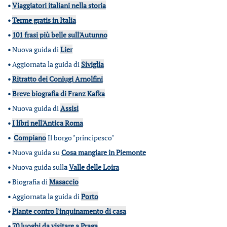
•
Viaggiatori italiani nella storia
•
Terme gratis in Italia
•
101 frasi più belle sull'Autunno
•
Nuova guida di
Lier
•
Aggiornata la guida di
Siviglia
•
Ritratto dei Coniugi Arnolfini
•
Breve biografia di Franz Kafka
•
Nuova guida di
Assisi
•
I libri nell'Antica Roma
•
Compiano
Il borgo "principesco"
•
Nuova guida su
Cosa mangiare in Piemonte
•
Nuova guida sull
a
Valle delle Loira
•
Biografia di
Masaccio
•
Aggiornata la guida di
Porto
•
Piante contro l'inquinamento di casa
•
70 luoghi da visitare a Praga