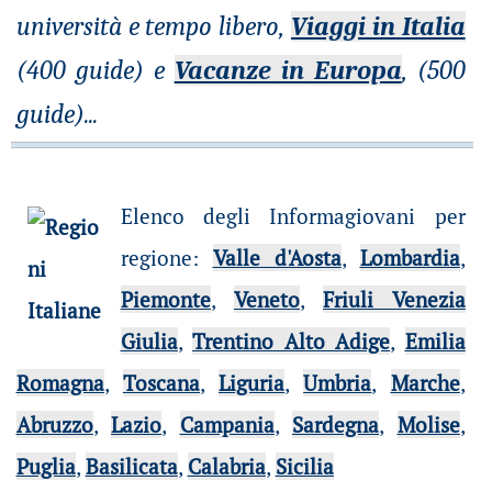
università e tempo libero,
Viaggi in Italia
(400 guide) e
Vacanze in Europa
, (500
guide)
...
Elenco degli Informagiovani per
regione
:
Valle d'Aosta
,
Lombardia
,
Piemonte
,
Veneto
,
Friuli Venezia
Giulia
,
Trentino Alto Adige
,
Emilia
Romagna
,
Toscana
,
Liguria
,
Umbria
,
Marche
,
Abruzzo
,
Lazio
,
Campania
,
Sardegna
,
Molise
,
Puglia
,
Basilicata
,
Calabria
,
Sicilia