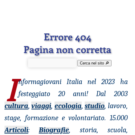
Errore 404
Pagina non corretta
Cerca nel sito 🔎︎
I
nformagiovani
Italia nel 2023 ha
festeggiato 20 anni! Dal 2003
cultura
,
viaggi
,
ecologia
,
studio
, lavoro,
stage, formazione e volontariato. 15.000
Articoli
:
Biografie
, storia, scuola,