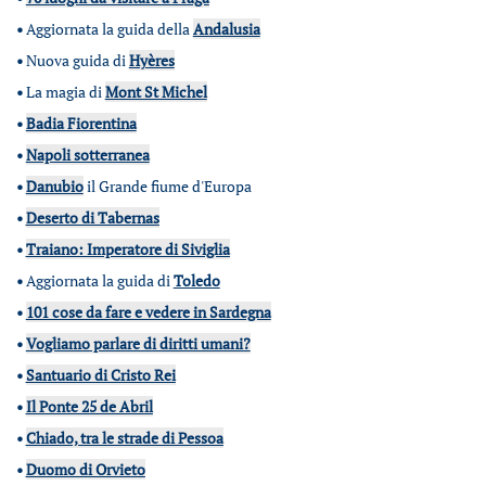
•
Aggiornata la guida della
Andalusia
•
Nuova guida di
Hyères
•
La magia di
Mont St Michel
•
Badia Fiorentina
•
Napoli sotterranea
•
Danubio
il Grande fiume d'Europa
•
Deserto di Tabernas
•
Traiano: Imperatore di Siviglia
•
Aggiornata la guida di
Toledo
•
101 cose da fare e vedere in Sardegna
•
Vogliamo parlare di diritti umani?
•
Santuario di Cristo Rei
•
Il Ponte 25 de Abril
•
Chiado, tra le strade di Pessoa
•
Duomo di Orvieto