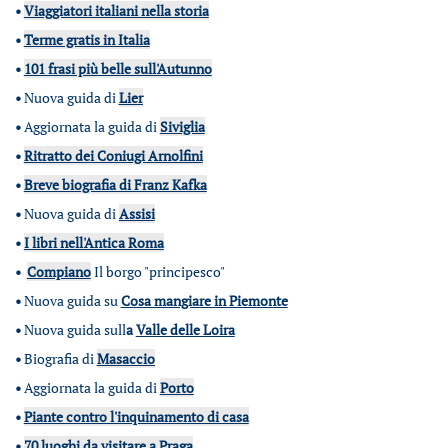
•
Viaggiatori italiani nella storia
•
Terme gratis in Italia
•
101 frasi più belle sull'Autunno
•
Nuova guida di
Lier
•
Aggiornata la guida di
Siviglia
•
Ritratto dei Coniugi Arnolfini
•
Breve biografia di Franz Kafka
•
Nuova guida di
Assisi
•
I libri nell'Antica Roma
•
Compiano
Il borgo "principesco"
•
Nuova guida su
Cosa mangiare in Piemonte
•
Nuova guida sull
a
Valle delle Loira
•
Biografia di
Masaccio
•
Aggiornata la guida di
Porto
•
Piante contro l'inquinamento di casa
•
70 luoghi da visitare a Praga