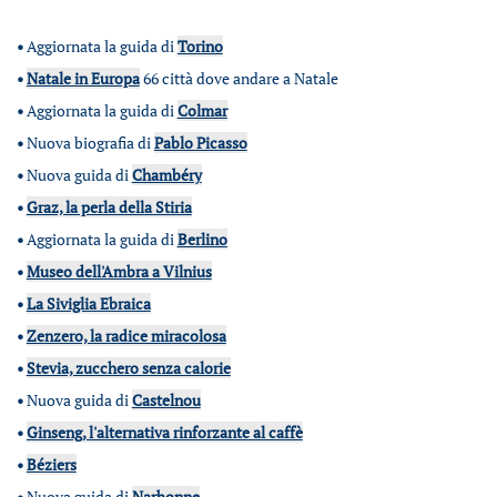
•
Aggiornata la guida di
Torino
•
Natale in Europa
66 città dove andare a Natale
•
Aggiornata la guida di
Colmar
•
Nuova biografia di
Pablo Picasso
•
Nuova guida di
Chambéry
•
Graz, la perla della Stiria
•
Aggiornata la guida di
Berlino
•
Museo dell'Ambra a Vilnius
•
La Siviglia Ebraica
•
Zenzero, la radice miracolosa
•
Stevia, zucchero senza calorie
•
Nuova guida di
Castelnou
•
Ginseng, l'alternativa rinforzante al caffè
•
Béziers
•
Nuova guida di
Narbonne