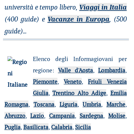
università e tempo libero,
Viaggi in Italia
(400 guide) e
Vacanze in Europa
, (500
guide)
...
Elenco degli Informagiovani per
regione
:
Valle d'Aosta
,
Lombardia
,
Piemonte
,
Veneto
,
Friuli Venezia
Giulia
,
Trentino Alto Adige
,
Emilia
Romagna
,
Toscana
,
Liguria
,
Umbria
,
Marche
,
Abruzzo
,
Lazio
,
Campania
,
Sardegna
,
Molise
,
Puglia
,
Basilicata
,
Calabria
,
Sicilia