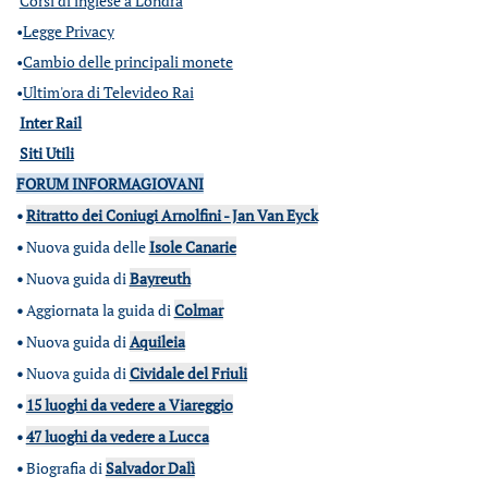
Corsi di inglese a Londra
•
Legge Privacy
•
Cambio delle principali monete
•
Ultim'ora di Televideo Rai
Inter Rail
Siti Utili
FORUM INFORMAGIOVANI
•
Ritratto dei Coniugi Arnolfini - Jan Van Eyck
•
Nuova guida delle
Isole Canarie
•
Nuova guida di
Bayreuth
•
Aggiornata la guida di
Colmar
•
Nuova guida di
Aquileia
•
Nuova guida di
Cividale del Friuli
•
15 luoghi da vedere a Viareggio
•
47 luoghi da vedere a Lucca
•
Biografia di
Salvador Dalì