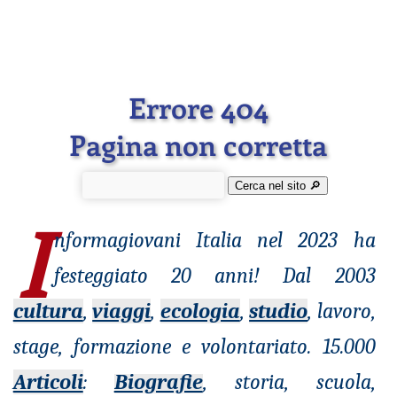
Errore 404
Pagina non corretta
Cerca nel sito 🔎︎
I
nformagiovani
Italia nel 2023 ha
festeggiato 20 anni! Dal 2003
cultura
,
viaggi
,
ecologia
,
studio
, lavoro,
stage, formazione e volontariato. 15.000
Articoli
:
Biografie
, storia, scuola,