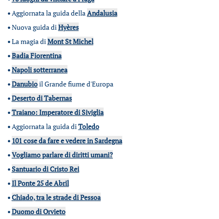
•
Aggiornata la guida della
Andalusia
•
Nuova guida di
Hyères
•
La magia di
Mont St Michel
•
Badia Fiorentina
•
Napoli sotterranea
•
Danubio
il Grande fiume d'Europa
•
Deserto di Tabernas
•
Traiano: Imperatore di Siviglia
•
Aggiornata la guida di
Toledo
•
101 cose da fare e vedere in Sardegna
•
Vogliamo parlare di diritti umani?
•
Santuario di Cristo Rei
•
Il Ponte 25 de Abril
•
Chiado, tra le strade di Pessoa
•
Duomo di Orvieto