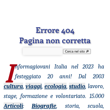
Errore 404
Pagina non corretta
Cerca nel sito 🔎︎
I
nformagiovani
Italia nel 2023 ha
festeggiato 20 anni! Dal 2003
cultura
,
viaggi
,
ecologia
,
studio
, lavoro,
stage, formazione e volontariato. 15.000
Articoli
:
Biografie
, storia, scuola,