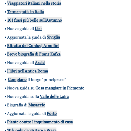
•
Viaggiatori italiani nella storia
•
Terme gratis in Italia
•
101 frasi più belle sull'Autunno
•
Nuova guida di
Lier
•
Aggiornata la guida di
Siviglia
•
Ritratto dei Coniugi Arnolfini
•
Breve biografia di Franz Kafka
•
Nuova guida di
Assisi
•
I libri nell'Antica Roma
•
Compiano
Il borgo "principesco"
•
Nuova guida su
Cosa mangiare in Piemonte
•
Nuova guida sull
a
Valle delle Loira
•
Biografia di
Masaccio
•
Aggiornata la guida di
Porto
•
Piante contro l'inquinamento di casa
•
70 luoghi da visitare a Praga