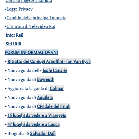
Corsi di inglese a Londra
•
Legge Privacy
•
Cambio delle principali monete
•
Ultim'ora di Televideo Rai
Inter Rail
Siti Utili
FORUM INFORMAGIOVANI
•
Ritratto dei Coniugi Arnolfini - Jan Van Eyck
•
Nuova guida delle
Isole Canarie
•
Nuova guida di
Bayreuth
•
Aggiornata la guida di
Colmar
•
Nuova guida di
Aquileia
•
Nuova guida di
Cividale del Friuli
•
15 luoghi da vedere a Viareggio
•
47 luoghi da vedere a Lucca
•
Biografia di
Salvador Dalì