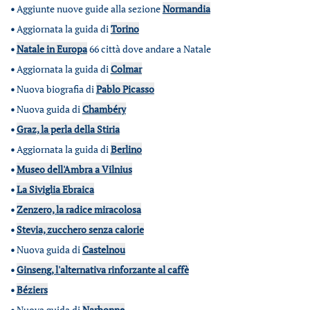
•
Aggiunte nuove guide alla sezione
Normandia
•
Aggiornata la guida di
Torino
•
Natale in Europa
66 città dove andare a Natale
•
Aggiornata la guida di
Colmar
•
Nuova biografia di
Pablo Picasso
•
Nuova guida di
Chambéry
•
Graz, la perla della Stiria
•
Aggiornata la guida di
Berlino
•
Museo dell'Ambra a Vilnius
•
La Siviglia Ebraica
•
Zenzero, la radice miracolosa
•
Stevia, zucchero senza calorie
•
Nuova guida di
Castelnou
•
Ginseng, l'alternativa rinforzante al caffè
•
Béziers
•
Nuova guida di
Narbonne