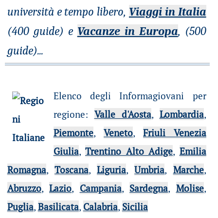
università e tempo libero,
Viaggi in Italia
(400 guide) e
Vacanze in Europa
, (500
guide)
...
Elenco degli Informagiovani per
regione
:
Valle d'Aosta
,
Lombardia
,
Piemonte
,
Veneto
,
Friuli Venezia
Giulia
,
Trentino Alto Adige
,
Emilia
Romagna
,
Toscana
,
Liguria
,
Umbria
,
Marche
,
Abruzzo
,
Lazio
,
Campania
,
Sardegna
,
Molise
,
Puglia
,
Basilicata
,
Calabria
,
Sicilia