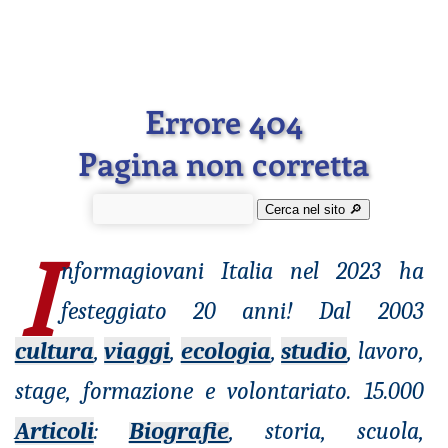
Errore 404
Pagina non corretta
Cerca nel sito 🔎︎
I
nformagiovani
Italia nel 2023 ha
festeggiato 20 anni! Dal 2003
cultura
,
viaggi
,
ecologia
,
studio
, lavoro,
stage, formazione e volontariato. 15.000
Articoli
:
Biografie
, storia, scuola,