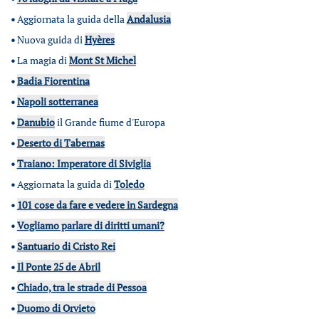
•
Aggiornata la guida della
Andalusia
•
Nuova guida di
Hyères
•
La magia di
Mont St Michel
•
Badia Fiorentina
•
Napoli sotterranea
•
Danubio
il Grande fiume d'Europa
•
Deserto di Tabernas
•
Traiano: Imperatore di Siviglia
•
Aggiornata la guida di
Toledo
•
101 cose da fare e vedere in Sardegna
•
Vogliamo parlare di diritti umani?
•
Santuario di Cristo Rei
•
Il Ponte 25 de Abril
•
Chiado, tra le strade di Pessoa
•
Duomo di Orvieto