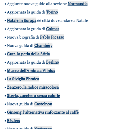
•
Aggiunte nuove guide alla sezione
Normandia
•
Aggiornata la guida di
Torino
•
Natale in Europa
66 città dove andare a Natale
•
Aggiornata la guida di
Colmar
•
Nuova biografia di
Pablo Picasso
•
Nuova guida di
Chambéry
•
Graz, la perla della Stiria
•
Aggiornata la guida di
Berlino
•
Museo dell'Ambra a Vilnius
•
La Siviglia Ebraica
•
Zenzero, la radice miracolosa
•
Stevia, zucchero senza calorie
•
Nuova guida di
Castelnou
•
Ginseng, l'alternativa rinforzante al caffè
•
Béziers
•
Nuova guida di
Narbonne