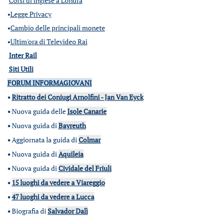
Corsi di inglese a Londra
•
Legge Privacy
•
Cambio delle principali monete
•
Ultim'ora di Televideo Rai
Inter Rail
Siti Utili
FORUM INFORMAGIOVANI
•
Ritratto dei Coniugi Arnolfini - Jan Van Eyck
•
Nuova guida delle
Isole Canarie
•
Nuova guida di
Bayreuth
•
Aggiornata la guida di
Colmar
•
Nuova guida di
Aquileia
•
Nuova guida di
Cividale del Friuli
•
15 luoghi da vedere a Viareggio
•
47 luoghi da vedere a Lucca
•
Biografia di
Salvador Dalì