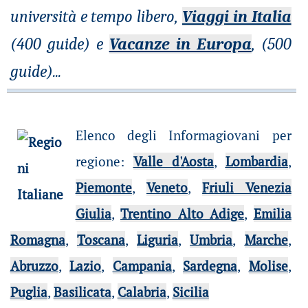
università e tempo libero,
Viaggi in Italia
(400 guide) e
Vacanze in Europa
, (500
guide)
...
Elenco degli Informagiovani per
regione
:
Valle d'Aosta
,
Lombardia
,
Piemonte
,
Veneto
,
Friuli Venezia
Giulia
,
Trentino Alto Adige
,
Emilia
Romagna
,
Toscana
,
Liguria
,
Umbria
,
Marche
,
Abruzzo
,
Lazio
,
Campania
,
Sardegna
,
Molise
,
Puglia
,
Basilicata
,
Calabria
,
Sicilia