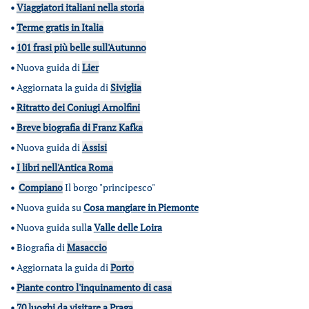
•
Viaggiatori italiani nella storia
•
Terme gratis in Italia
•
101 frasi più belle sull'Autunno
•
Nuova guida di
Lier
•
Aggiornata la guida di
Siviglia
•
Ritratto dei Coniugi Arnolfini
•
Breve biografia di Franz Kafka
•
Nuova guida di
Assisi
•
I libri nell'Antica Roma
•
Compiano
Il borgo "principesco"
•
Nuova guida su
Cosa mangiare in Piemonte
•
Nuova guida sull
a
Valle delle Loira
•
Biografia di
Masaccio
•
Aggiornata la guida di
Porto
•
Piante contro l'inquinamento di casa
•
70 luoghi da visitare a Praga