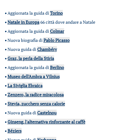
•
Aggiornata la guida di
Torino
•
Natale in Europa
66 città dove andare a Natale
•
Aggiornata la guida di
Colmar
•
Nuova biografia di
Pablo Picasso
•
Nuova guida di
Chambéry
•
Graz, la perla della Stiria
•
Aggiornata la guida di
Berlino
•
Museo dell'Ambra a Vilnius
•
La Siviglia Ebraica
•
Zenzero, la radice miracolosa
•
Stevia, zucchero senza calorie
•
Nuova guida di
Castelnou
•
Ginseng, l'alternativa rinforzante al caffè
•
Béziers
•
Nuova guida di
Narbonne