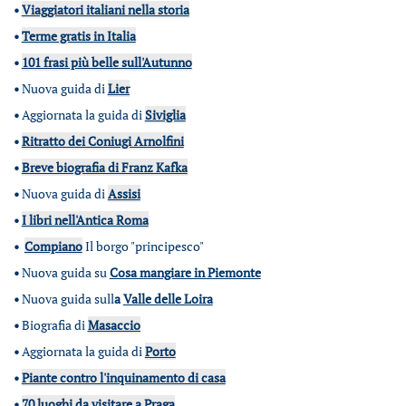
•
Viaggiatori italiani nella storia
•
Terme gratis in Italia
•
101 frasi più belle sull'Autunno
•
Nuova guida di
Lier
•
Aggiornata la guida di
Siviglia
•
Ritratto dei Coniugi Arnolfini
•
Breve biografia di Franz Kafka
•
Nuova guida di
Assisi
•
I libri nell'Antica Roma
•
Compiano
Il borgo "principesco"
•
Nuova guida su
Cosa mangiare in Piemonte
•
Nuova guida sull
a
Valle delle Loira
•
Biografia di
Masaccio
•
Aggiornata la guida di
Porto
•
Piante contro l'inquinamento di casa
•
70 luoghi da visitare a Praga