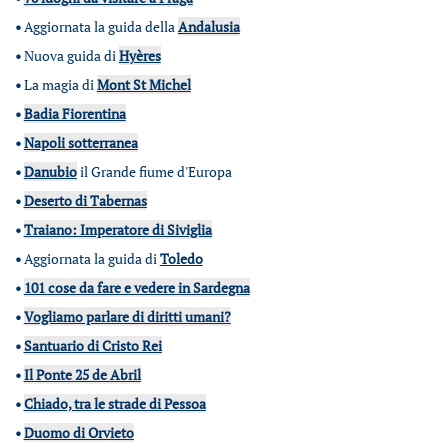
•
Aggiornata la guida della
Andalusia
•
Nuova guida di
Hyères
•
La magia di
Mont St Michel
•
Badia Fiorentina
•
Napoli sotterranea
•
Danubio
il Grande fiume d'Europa
•
Deserto di Tabernas
•
Traiano: Imperatore di Siviglia
•
Aggiornata la guida di
Toledo
•
101 cose da fare e vedere in Sardegna
•
Vogliamo parlare di diritti umani?
•
Santuario di Cristo Rei
•
Il Ponte 25 de Abril
•
Chiado, tra le strade di Pessoa
•
Duomo di Orvieto