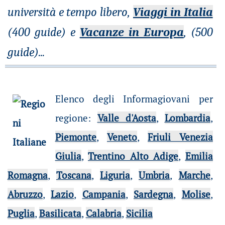
università e tempo libero,
Viaggi in Italia
(400 guide) e
Vacanze in Europa
, (500
guide)
...
Elenco degli Informagiovani per
regione
:
Valle d'Aosta
,
Lombardia
,
Piemonte
,
Veneto
,
Friuli Venezia
Giulia
,
Trentino Alto Adige
,
Emilia
Romagna
,
Toscana
,
Liguria
,
Umbria
,
Marche
,
Abruzzo
,
Lazio
,
Campania
,
Sardegna
,
Molise
,
Puglia
,
Basilicata
,
Calabria
,
Sicilia