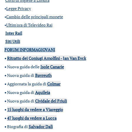
Corsi di inglese a Londra
•
Legge Privacy
•
Cambio delle principali monete
•
Ultim'ora di Televideo Rai
Inter Rail
Siti Utili
FORUM INFORMAGIOVANI
•
Ritratto dei Coniugi Arnolfini - Jan Van Eyck
•
Nuova guida delle
Isole Canarie
•
Nuova guida di
Bayreuth
•
Aggiornata la guida di
Colmar
•
Nuova guida di
Aquileia
•
Nuova guida di
Cividale del Friuli
•
15 luoghi da vedere a Viareggio
•
47 luoghi da vedere a Lucca
•
Biografia di
Salvador Dalì