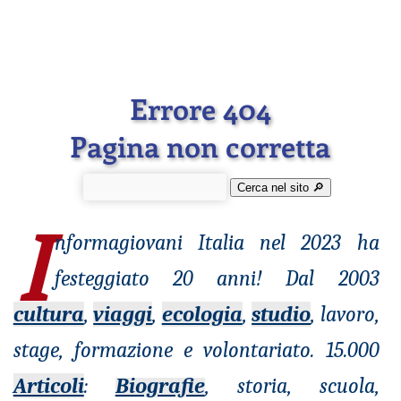
Errore 404
Pagina non corretta
Cerca nel sito 🔎︎
I
nformagiovani
Italia nel 2023 ha
festeggiato 20 anni! Dal 2003
cultura
,
viaggi
,
ecologia
,
studio
, lavoro,
stage, formazione e volontariato. 15.000
Articoli
:
Biografie
, storia, scuola,