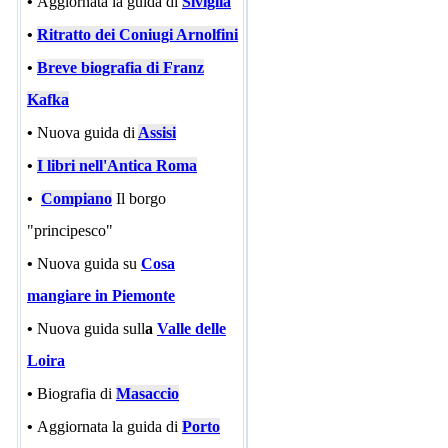
•
Aggiornata la guida di
Siviglia
•
Ritratto dei Coniugi Arnolfini
•
Breve biografia di Franz
Kafka
•
Nuova guida di
Assisi
•
I libri nell'Antica Roma
•
Compiano
Il borgo
"principesco"
•
Nuova guida su
Cosa
mangiare in Piemonte
•
Nuova guida sull
a
Valle delle
Loira
•
Biografia di
Masaccio
•
Aggiornata la guida di
Porto