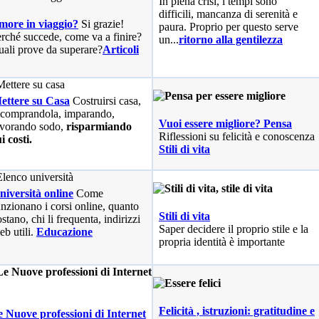
In piena crisi, i tempi sono
difficili, mancanza di serenità e
more in viaggio?
Si grazie!
paura. Proprio per questo serve
rché succede, come va a finire?
un...
ritorno alla gentilezza
ali prove da superare?
Articoli
ettere su Casa
Costruirsi casa,
 comprandola, imparando,
Vuoi essere migliore? Pensa
avorando sodo,
risparmiando
Riflessioni su felicità e conoscenza
i costi.
Stili di vita
niversità online
Come
unzionano i corsi online, quanto
Stili di vita
stano, chi li frequenta, indirizzi
Saper decidere il proprio stile e la
eb utili.
Educazione
propria identità è importante
Felicità , istruzioni: gratitudine e
 Nuove professioni di Internet