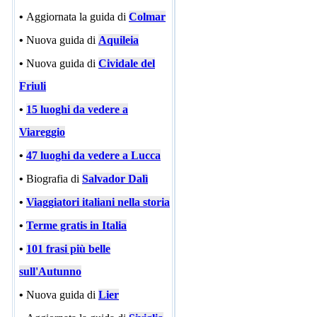
•
Aggiornata la guida di
Colmar
•
Nuova guida di
Aquileia
•
Nuova guida di
Cividale del
Friuli
•
15 luoghi da vedere a
Viareggio
•
47 luoghi da vedere a Lucca
•
Biografia di
Salvador Dalì
•
Viaggiatori italiani nella storia
•
Terme gratis in Italia
•
101 frasi più belle
sull'Autunno
•
Nuova guida di
Lier