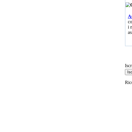
As
co
i 
as
Iscr
Ric