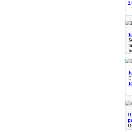
2.
I
S
m
I
F
C
I
Il
p
Do