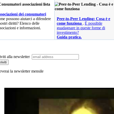
sociazioni dei consumatori
me possono aiutarci a difendere
Peer-to-Peer Lending: Cosa è e
nostri diritti? Elenco delle
come funziona
.
È possibile
sociazioni e informazioni.
guadagnare in queste forme di
investimento?
Guida pratica.
iviti alla newsletter
everai la newsletter mensile