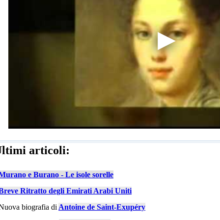
ltimi articoli:
Murano e Burano - Le isole sorelle
Breve Ritratto degli Emirati Arabi Uniti
Nuova biografia di
Antoine de Saint-Exupéry