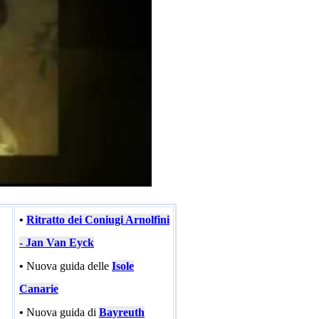
•
Ritratto dei Coniugi Arnolfini
- Jan Van Eyck
•
Nuova guida delle
Isole
Canarie
•
Nuova guida di
Bayreuth