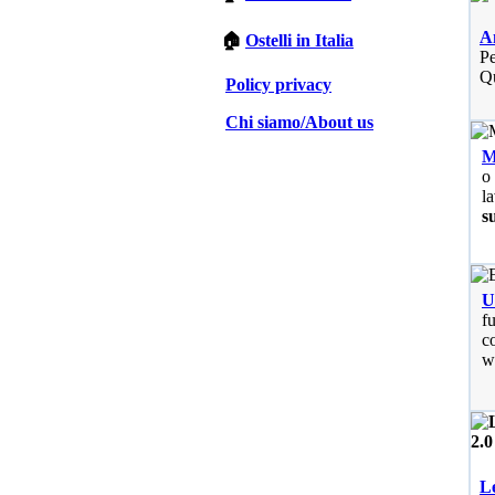
A
🏠
Ostelli in Italia
Pe
Qu
Policy privacy
Chi siamo/About us
M
o
l
su
U
f
co
w
Le