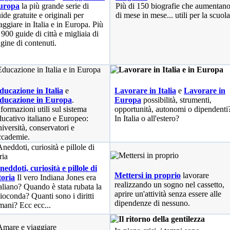
uropa
la più grande serie di
Più di 150 biografie che aumentan
ide gratuite e originali per
di mese in mese... utili per la scuola
aggiare in Italia e in Europa. Più
 900 guide di città e migliaia di
gine di contenuti.
ducazione in Italia
e
Lavorare in Italia
e
Lavorare in
ducazione in Europa
.
Europa
possibilità
, strumenti,
nformazioni utili sul sistema
opportunità, autonomi o dipendenti
ducativo italiano e Europeo:
In Italia o all'estero?
niversità, conservatori e
ccademie.
neddoti, curiosità e pillole di
Mettersi in proprio
lavorare
toria
Il vero Indiana Jones era
realizzando un sogno nel cassetto,
taliano? Quando è stata rubata la
aprire un'attività senza essere alle
ioconda? Quanti sono i diritti
dipendenze di nessuno.
mani? Ecc ecc...