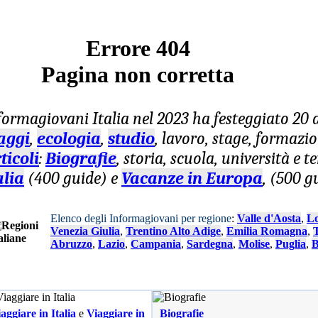
Errore 404
Pagina non corretta
formagiovani
Italia nel 2023 ha festeggiato 20
aggi
,
ecologia
,
studio
, lavoro, stage, formazi
ticoli
:
Biografie
, storia, scuola, università e 
alia
(400 guide) e
Vacanze in Europa
, (500 g
Elenco degli Informagiovani per regione
:
Valle d'Aosta
,
L
Venezia Giulia
,
Trentino Alto Adige
,
Emilia Romagna
,
Abruzzo
,
Lazio
,
Campania
,
Sardegna
,
Molise
,
Puglia
,
B
aggiare in Italia
e
Viaggiare in
Biografie