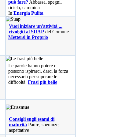
può fare?
Abbassa, spegni,
ricicla, cammina
In
Energia Pulita
Vuoi iniziare un'attività ...
rivolgiti al SUAP
del Comune
Mettersi in Proprio
Le parole hanno potere e
possono ispirarci, darci la forza
necessaria per superare le
difficoltà.
Frasi più belle
Consigli sugli esami di
maturità
Paure, speranze,
aspettative