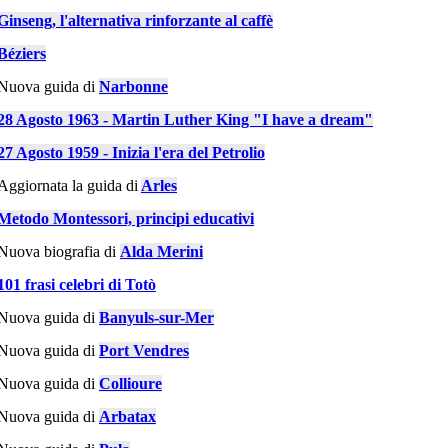
Ginseng, l'alternativa rinforzante al caffè
Béziers
Nuova guida di
Narbonne
28 Agosto 1963 - Martin Luther King "I have a dream"
27 Agosto 1959 - Inizia l'era del Petrolio
Aggiornata la guida di
Arles
Metodo Montessori, principi educativi
Nuova biografia di
Alda Merini
101 frasi celebri di Totò
Nuova guida di
Banyuls-sur-Mer
Nuova guida di
Port Vendres
Nuova guida di
Collioure
Nuova guida di
Arbatax