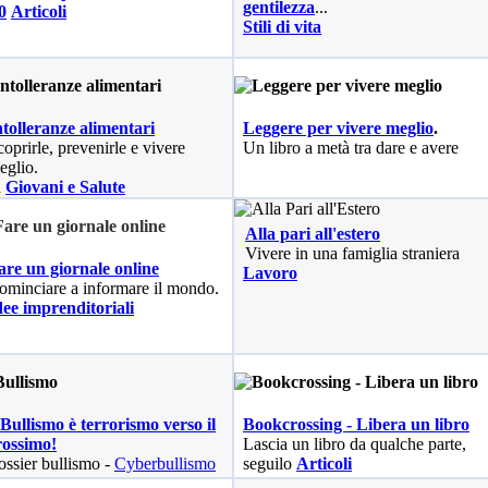
gentilezza
...
0
Articoli
Stili di vita
ntolleranze alimentari
Leggere per vivere meglio
.
coprirle, prevenirle e vivere
Un libro a metà tra dare e avere
eglio.
n
Giovani e Salute
Alla pari all'estero
Vivere in una famiglia straniera
are un giornale online
Lavoro
ominciare a informare il mondo.
dee imprenditoriali
 Bullismo è terrorismo verso il
Bookcrossing - Libera un libro
rossimo!
Lascia un libro da qualche parte,
ssier bullismo -
Cyberbullismo
seguilo
Articoli