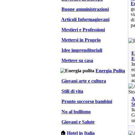
E
gu
Buone amministrazioni
vi
Articoli Informagiovani
di
pa
Mestieri e Professioni
Mettersi in Proprio
Idee imprenditoriali
E
E
Mettere su casa
I
e
Energia Pulita
u
a
Giovani arte e cultura
Stili di vita
A
Pronto soccorso bambini
S
I
No al bullismo
G
u
Giovani e Salute
🏠
Hotel in Italia