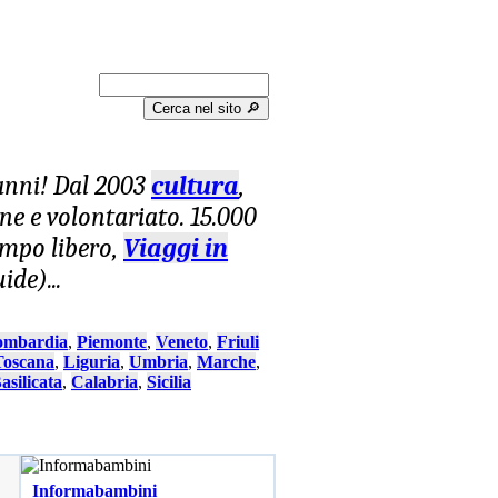
Cerca nel sito 🔎︎
 anni! Dal 2003
cultura
,
one e volontariato. 15.000
tempo libero,
Viaggi in
uide)
...
ombardia
,
Piemonte
,
Veneto
,
Friuli
Toscana
,
Liguria
,
Umbria
,
Marche
,
asilicata
,
Calabria
,
Sicilia
Informabambini