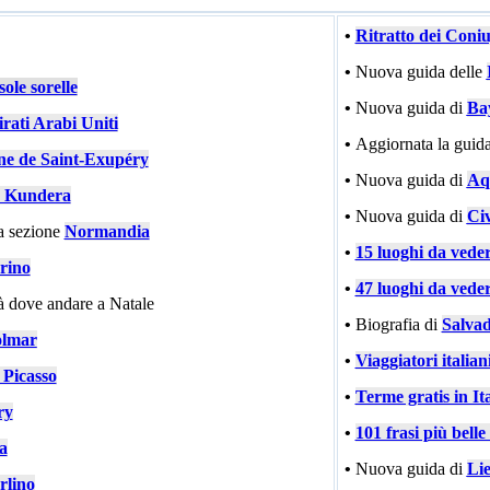
•
Ritratto dei Coni
•
Nuova guida delle
ole sorelle
•
Nuova guida di
Ba
rati Arabi Uniti
•
Aggiornata la guida
ne de Saint-Exupéry
•
Nuova guida di
Aqu
 Kundera
•
Nuova guida di
Civ
a sezione
Normandia
•
15 luoghi da vede
rino
•
47 luoghi da vede
tà dove andare a Natale
•
Biografia di
Salvad
lmar
•
Viaggiatori italiani
 Picasso
•
Terme gratis in Ita
ry
•
101 frasi più bell
ia
•
Nuova guida di
Li
rlino