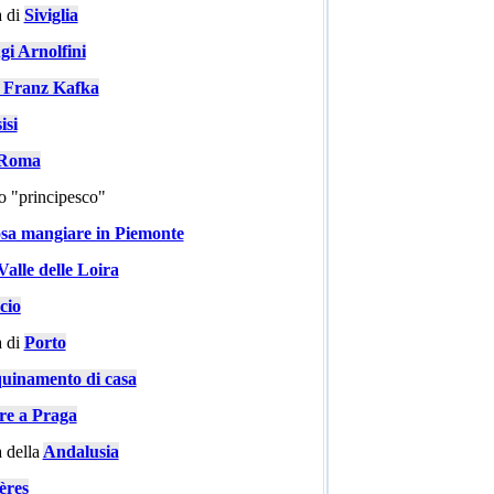
 di
Siviglia
gi Arnolfini
i Franz Kafka
isi
a Roma
go "principesco"
sa mangiare in Piemonte
Valle delle Loira
cio
 di
Porto
quinamento di casa
are a Praga
 della
Andalusia
ères