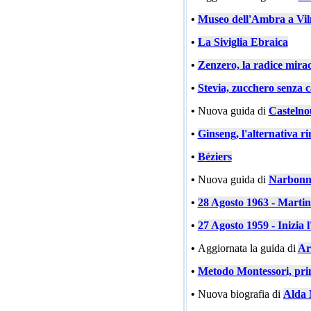
•
Museo dell'Ambra a Vil
•
La Siviglia Ebraica
•
Zenzero, la radice mira
•
Stevia, zucchero senza c
•
Nuova guida di
Castelno
•
Ginseng, l'alternativa ri
•
Béziers
•
Nuova guida di
Narbonn
•
28 Agosto 1963 - Marti
•
27 Agosto 1959 - Inizia l
•
Aggiornata la guida di
Ar
•
Metodo Montessori, prin
•
Nuova biografia di
Alda 