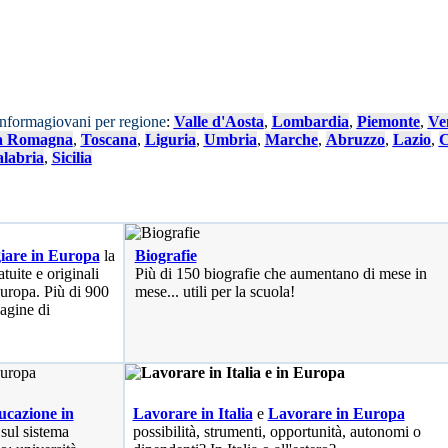
Informagiovani per regione
:
Valle d'Aosta
,
Lombardia
,
Piemonte
,
Ve
a Romagna
,
Toscana
,
Liguria
,
Umbria
,
Marche
,
Abruzzo
,
Lazio
,
C
labria
,
Sicilia
iare in Europa
la
Biografie
tuite e originali
Più di 150 biografie che aumentano di mese in
 Europa. Più di 900
mese... utili per la scuola!
pagine di
cazione in
Lavorare in Italia
e
Lavorare in Europa
 sul sistema
possibilità
, strumenti, opportunità, autonomi o