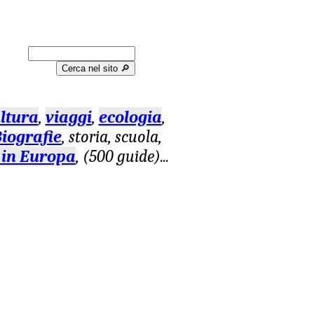
Cerca nel sito 🔎︎
ltura
,
viaggi
,
ecologia
,
iografie
, storia, scuola,
 in Europa
, (500 guide)
...