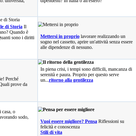
o: università,
dipendenti? In Italia o all'estero?
le di Storia
Il
liano? Quando è
Mettersi in proprio
lavorare realizzando un
anti sono i diritti
sogno nel cassetto, aprire un'attività senza essere
alle dipendenze di nessuno.
In piena crisi, i tempi sono difficili, mancanza di
serenità e paura. Proprio per questo serve
ie! Perché
un...
ritorno alla gentilezza
Quali prove da
i casa, o
avorando sodo,
Vuoi essere migliore? Pensa
Riflessioni su
felicità e conoscenza
Stili di vita