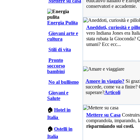
educativo italiano e Europe
Mettere su casa
conservatori e accademie.
Energia Pulita
Aneddoti, curiosità e pillo
vero Indiana Jones era Ita
Giovani arte e
stata rubata la Gioconda? Qu
cultura
umani? Ecc ecc...
Stili di vita
Pronto
soccorso
bambini
Amore in viaggio?
Si graz
No al bullismo
succede, come va a finire? 
superare?
Articoli
Giovani e
Salute
🏠
Hotel in
Mettere su Casa
Costruirs
Italia
comprandola, imparando, l
risparmiando sui costi.
🏠
Ostelli in
Italia