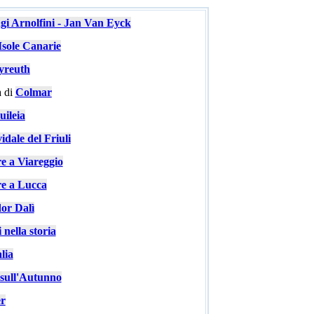
ugi Arnolfini - Jan Van Eyck
Isole Canarie
yreuth
 di
Colmar
ileia
idale del Friuli
re a Viareggio
re a Lucca
or Dalì
 nella storia
lia
e sull'Autunno
er