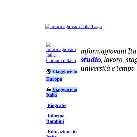
nformagiovani
Ita
I
studio
, lavoro, st
Comuni d'Italia
università e tempo 
🌎
Viaggiare in
Europa
🛵
Viaggiare in
Italia
Biografie
Informa
Bambini
Educazione in