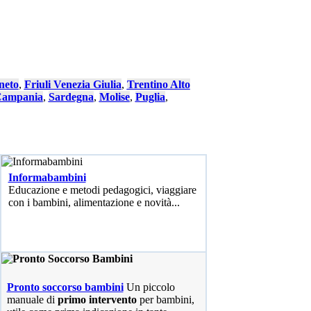
neto
,
Friuli Venezia Giulia
,
Trentino Alto
ampania
,
Sardegna
,
Molise
,
Puglia
,
Informabambini
Educazione e metodi pedagogici, viaggiare
con i bambini, alimentazione e novità...
Pronto soccorso bambini
Un piccolo
manuale di
primo intervento
per bambini,