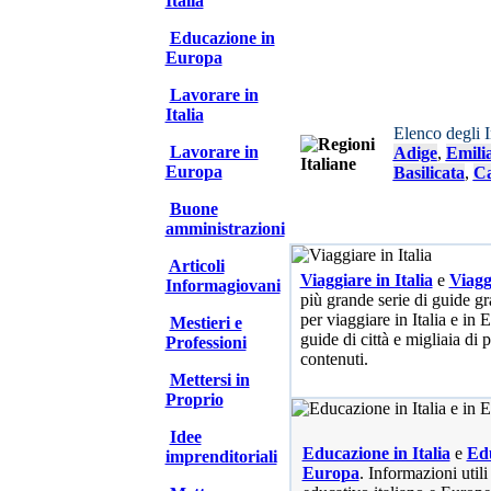
Italia
Educazione in
Europa
Lavorare in
Italia
Elenco degli 
Lavorare in
Adige
,
Emili
Europa
Basilicata
,
Ca
Buone
amministrazioni
Articoli
Viaggiare in Italia
e
Viagg
Informagiovani
più grande serie di guide gra
per viaggiare in Italia e in
Mestieri e
guide di città e migliaia di 
Professioni
contenuti.
Mettersi in
Proprio
Idee
Educazione in Italia
e
Edu
imprenditoriali
Europa
. Informazioni utili