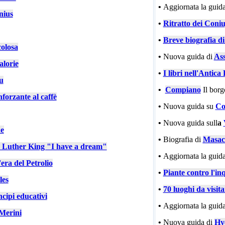
•
Aggiornata la guida
nius
•
Ritratto dei Coniu
•
Breve biografia d
colosa
•
Nuova guida di
Ass
alorie
•
I libri nell'Antic
u
•
Compiano
Il bor
nforzante al caffè
•
Nuova guida su
Co
•
Nuova guida sull
a
e
•
Biografia di
Masac
n Luther King "I have a dream"
•
Aggiornata la guida
'era del Petrolio
•
Piante contro l'in
les
•
70 luoghi da visit
cipi educativi
•
Aggiornata la guida
Merini
•
Nuova guida di
Hy