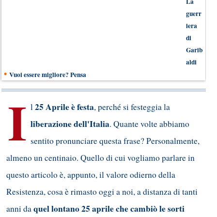
La
guerr
iera
di
Garib
aldi
•
Vuoi essere migliore? Pensa
I
25 Aprile è festa
l
, perché si festeggia la
liberazione dell'Italia
. Quante volte abbiamo
sentito pronunciare questa frase? Personalmente,
almeno un centinaio. Quello di cui vogliamo parlare in
questo articolo è, appunto, il valore odierno della
Resistenza, cosa è rimasto oggi a noi, a distanza di tanti
quel lontano 25 aprile che cambiò le sorti
anni da