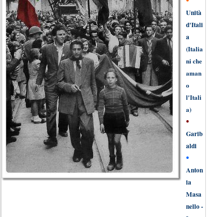
•
Unità
d'Itali
a
(
Italia
ni che
aman
o
l'Itali
a)
•
Garib
aldi
•
Anton
ia
Masa
nello -