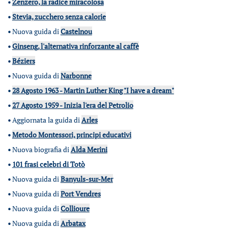
•
Zenzero, la radice miracolosa
•
Stevia, zucchero senza calorie
•
Nuova guida di
Castelnou
•
Ginseng, l'alternativa rinforzante al caffè
•
Béziers
•
Nuova guida di
Narbonne
•
28 Agosto 1963 - Martin Luther King "I have a dream"
•
27 Agosto 1959 - Inizia l'era del Petrolio
•
Aggiornata la guida di
Arles
•
Metodo Montessori, principi educativi
•
Nuova biografia di
Alda Merini
•
101 frasi celebri di Totò
•
Nuova guida di
Banyuls-sur-Mer
•
Nuova guida di
Port Vendres
•
Nuova guida di
Collioure
•
Nuova guida di
Arbatax