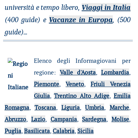
università e tempo libero,
Viaggi in Italia
(400 guide) e
Vacanze in Europa
, (500
guide)
...
Elenco degli Informagiovani per
regione
:
Valle d'Aosta
,
Lombardia
,
Piemonte
,
Veneto
,
Friuli Venezia
Giulia
,
Trentino Alto Adige
,
Emilia
Romagna
,
Toscana
,
Liguria
,
Umbria
,
Marche
,
Abruzzo
,
Lazio
,
Campania
,
Sardegna
,
Molise
,
Puglia
,
Basilicata
,
Calabria
,
Sicilia