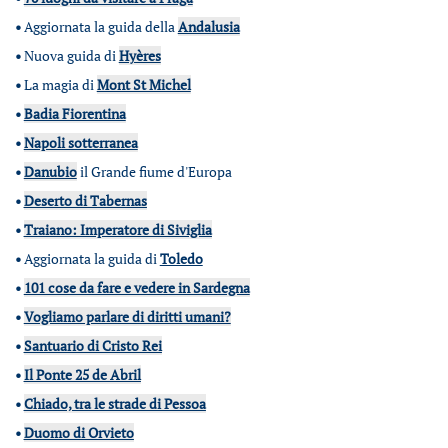
•
Aggiornata la guida della
Andalusia
•
Nuova guida di
Hyères
•
La magia di
Mont St Michel
•
Badia Fiorentina
•
Napoli sotterranea
•
Danubio
il Grande fiume d'Europa
•
Deserto di Tabernas
•
Traiano: Imperatore di Siviglia
•
Aggiornata la guida di
Toledo
•
101 cose da fare e vedere in Sardegna
•
Vogliamo parlare di diritti umani?
•
Santuario di Cristo Rei
•
Il Ponte 25 de Abril
•
Chiado, tra le strade di Pessoa
•
Duomo di Orvieto