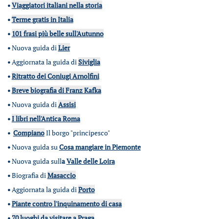
•
Viaggiatori italiani nella storia
•
Terme gratis in Italia
•
101 frasi più belle sull'Autunno
•
Nuova guida di
Lier
•
Aggiornata la guida di
Siviglia
•
Ritratto dei Coniugi Arnolfini
•
Breve biografia di Franz Kafka
•
Nuova guida di
Assisi
•
I libri nell'Antica Roma
•
Compiano
Il borgo "principesco"
•
Nuova guida su
Cosa mangiare in Piemonte
•
Nuova guida sull
a
Valle delle Loira
•
Biografia di
Masaccio
•
Aggiornata la guida di
Porto
•
Piante contro l'inquinamento di casa
•
70 luoghi da visitare a Praga