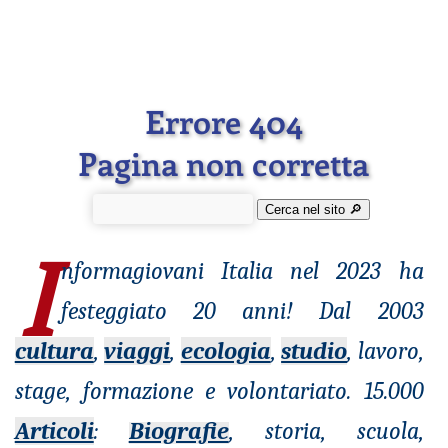
Errore 404
Pagina non corretta
Cerca nel sito 🔎︎
I
nformagiovani
Italia nel 2023 ha
festeggiato 20 anni! Dal 2003
cultura
,
viaggi
,
ecologia
,
studio
, lavoro,
stage, formazione e volontariato. 15.000
Articoli
:
Biografie
, storia, scuola,