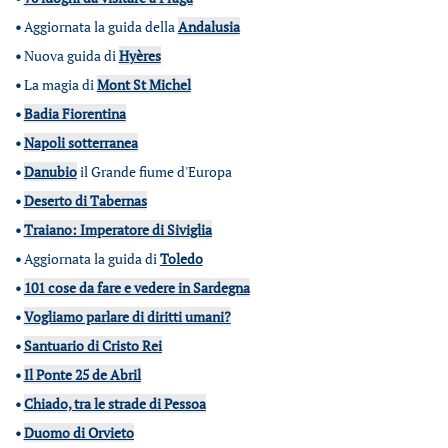
•
Aggiornata la guida della
Andalusia
•
Nuova guida di
Hyères
•
La magia di
Mont St Michel
•
Badia Fiorentina
•
Napoli sotterranea
•
Danubio
il Grande fiume d'Europa
•
Deserto di Tabernas
•
Traiano: Imperatore di Siviglia
•
Aggiornata la guida di
Toledo
•
101 cose da fare e vedere in Sardegna
•
Vogliamo parlare di diritti umani?
•
Santuario di Cristo Rei
•
Il Ponte 25 de Abril
•
Chiado, tra le strade di Pessoa
•
Duomo di Orvieto