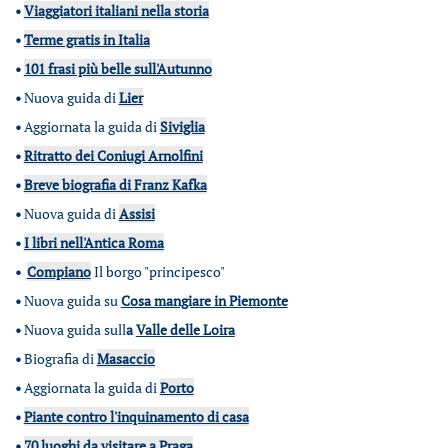
•
Viaggiatori italiani nella storia
•
Terme gratis in Italia
•
101 frasi più belle sull'Autunno
•
Nuova guida di
Lier
•
Aggiornata la guida di
Siviglia
•
Ritratto dei Coniugi Arnolfini
•
Breve biografia di Franz Kafka
•
Nuova guida di
Assisi
•
I libri nell'Antica Roma
•
Compiano
Il borgo "principesco"
•
Nuova guida su
Cosa mangiare in Piemonte
•
Nuova guida sull
a
Valle delle Loira
•
Biografia di
Masaccio
•
Aggiornata la guida di
Porto
•
Piante contro l'inquinamento di casa
•
70 luoghi da visitare a Praga