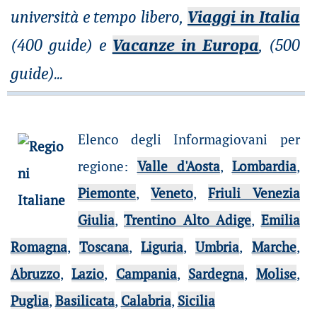
università e tempo libero,
Viaggi in Italia
(400 guide) e
Vacanze in Europa
, (500
guide)
...
Elenco degli Informagiovani per
regione
:
Valle d'Aosta
,
Lombardia
,
Piemonte
,
Veneto
,
Friuli Venezia
Giulia
,
Trentino Alto Adige
,
Emilia
Romagna
,
Toscana
,
Liguria
,
Umbria
,
Marche
,
Abruzzo
,
Lazio
,
Campania
,
Sardegna
,
Molise
,
Puglia
,
Basilicata
,
Calabria
,
Sicilia