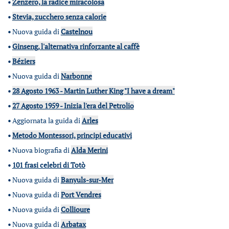
•
Zenzero, la radice miracolosa
•
Stevia, zucchero senza calorie
•
Nuova guida di
Castelnou
•
Ginseng, l'alternativa rinforzante al caffè
•
Béziers
•
Nuova guida di
Narbonne
•
28 Agosto 1963 - Martin Luther King "I have a dream"
•
27 Agosto 1959 - Inizia l'era del Petrolio
•
Aggiornata la guida di
Arles
•
Metodo Montessori, principi educativi
•
Nuova biografia di
Alda Merini
•
101 frasi celebri di Totò
•
Nuova guida di
Banyuls-sur-Mer
•
Nuova guida di
Port Vendres
•
Nuova guida di
Collioure
•
Nuova guida di
Arbatax