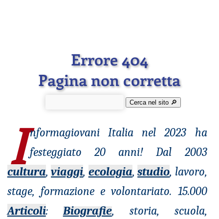
Errore 404
Pagina non corretta
Cerca nel sito 🔎︎
I
nformagiovani
Italia nel 2023 ha
festeggiato 20 anni! Dal 2003
cultura
,
viaggi
,
ecologia
,
studio
, lavoro,
stage, formazione e volontariato. 15.000
Articoli
:
Biografie
, storia, scuola,