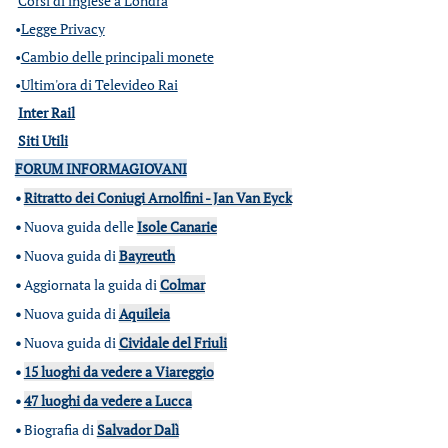
Corsi di inglese a Londra
•
Legge Privacy
•
Cambio delle principali monete
•
Ultim'ora di Televideo Rai
Inter Rail
Siti Utili
FORUM INFORMAGIOVANI
•
Ritratto dei Coniugi Arnolfini - Jan Van Eyck
•
Nuova guida delle
Isole Canarie
•
Nuova guida di
Bayreuth
•
Aggiornata la guida di
Colmar
•
Nuova guida di
Aquileia
•
Nuova guida di
Cividale del Friuli
•
15 luoghi da vedere a Viareggio
•
47 luoghi da vedere a Lucca
•
Biografia di
Salvador Dalì