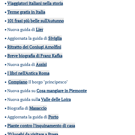
•
Viaggiatori italiani nella storia
•
Terme gratis in Italia
•
101 frasi più belle sull'Autunno
•
Nuova guida di
Lier
•
Aggiornata la guida di
Siviglia
•
Ritratto dei Coniugi Arnolfini
•
Breve biografia di Franz Kafka
•
Nuova guida di
Assisi
•
I libri nell'Antica Roma
•
Compiano
Il borgo "principesco"
•
Nuova guida su
Cosa mangiare in Piemonte
•
Nuova guida sull
a
Valle delle Loira
•
Biografia di
Masaccio
•
Aggiornata la guida di
Porto
•
Piante contro l'inquinamento di casa
•
70 luoghi da visitare a Praga