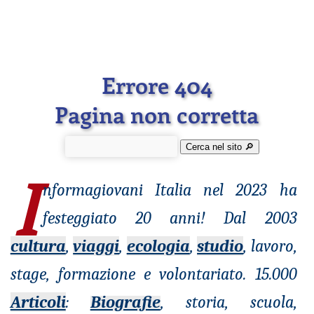
Errore 404
Pagina non corretta
Cerca nel sito 🔎︎
I
nformagiovani
Italia nel 2023 ha
festeggiato 20 anni! Dal 2003
cultura
,
viaggi
,
ecologia
,
studio
, lavoro,
stage, formazione e volontariato. 15.000
Articoli
:
Biografie
, storia, scuola,