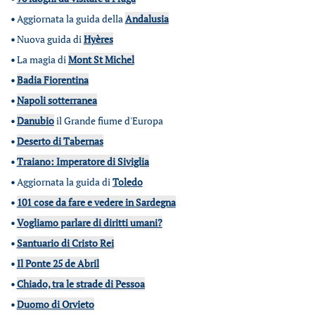
•
Aggiornata la guida della
Andalusia
•
Nuova guida di
Hyères
•
La magia di
Mont St Michel
•
Badia Fiorentina
•
Napoli sotterranea
•
Danubio
il Grande fiume d'Europa
•
Deserto di Tabernas
•
Traiano: Imperatore di Siviglia
•
Aggiornata la guida di
Toledo
•
101 cose da fare e vedere in Sardegna
•
Vogliamo parlare di diritti umani?
•
Santuario di Cristo Rei
•
Il Ponte 25 de Abril
•
Chiado, tra le strade di Pessoa
•
Duomo di Orvieto