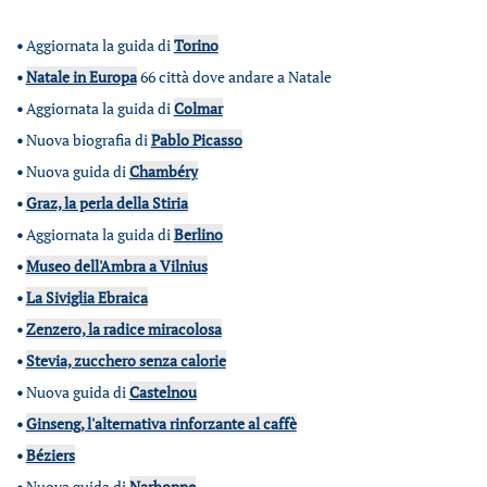
•
Aggiornata la guida di
Torino
•
Natale in Europa
66 città dove andare a Natale
•
Aggiornata la guida di
Colmar
•
Nuova biografia di
Pablo Picasso
•
Nuova guida di
Chambéry
•
Graz, la perla della Stiria
•
Aggiornata la guida di
Berlino
•
Museo dell'Ambra a Vilnius
•
La Siviglia Ebraica
•
Zenzero, la radice miracolosa
•
Stevia, zucchero senza calorie
•
Nuova guida di
Castelnou
•
Ginseng, l'alternativa rinforzante al caffè
•
Béziers
•
Nuova guida di
Narbonne