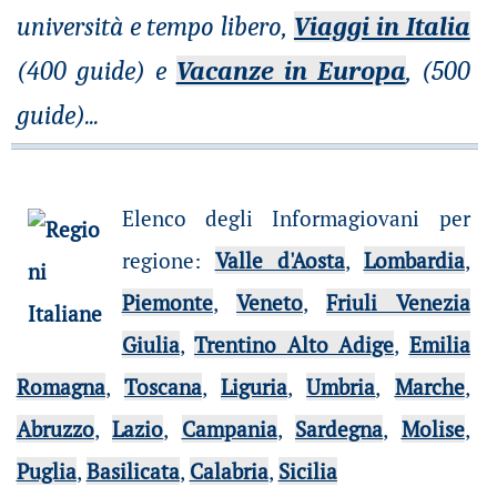
università e tempo libero,
Viaggi in Italia
(400 guide) e
Vacanze in Europa
, (500
guide)
...
Elenco degli Informagiovani per
regione
:
Valle d'Aosta
,
Lombardia
,
Piemonte
,
Veneto
,
Friuli Venezia
Giulia
,
Trentino Alto Adige
,
Emilia
Romagna
,
Toscana
,
Liguria
,
Umbria
,
Marche
,
Abruzzo
,
Lazio
,
Campania
,
Sardegna
,
Molise
,
Puglia
,
Basilicata
,
Calabria
,
Sicilia