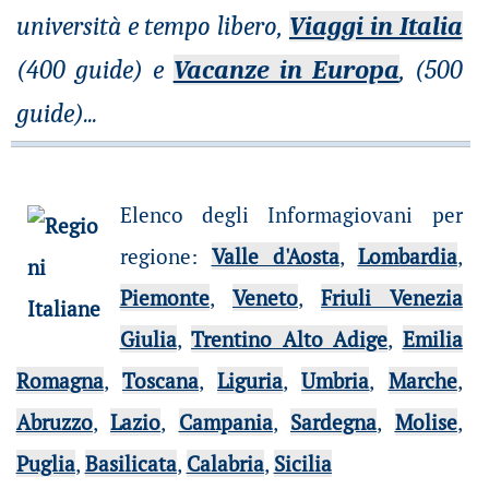
università e tempo libero,
Viaggi in Italia
(400 guide) e
Vacanze in Europa
, (500
guide)
...
Elenco degli Informagiovani per
regione
:
Valle d'Aosta
,
Lombardia
,
Piemonte
,
Veneto
,
Friuli Venezia
Giulia
,
Trentino Alto Adige
,
Emilia
Romagna
,
Toscana
,
Liguria
,
Umbria
,
Marche
,
Abruzzo
,
Lazio
,
Campania
,
Sardegna
,
Molise
,
Puglia
,
Basilicata
,
Calabria
,
Sicilia