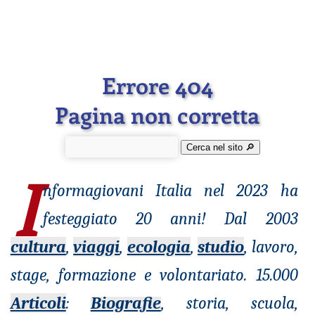
Errore 404
Pagina non corretta
Cerca nel sito 🔎︎
I
nformagiovani
Italia nel 2023 ha
festeggiato 20 anni! Dal 2003
cultura
,
viaggi
,
ecologia
,
studio
, lavoro,
stage, formazione e volontariato. 15.000
Articoli
:
Biografie
, storia, scuola,