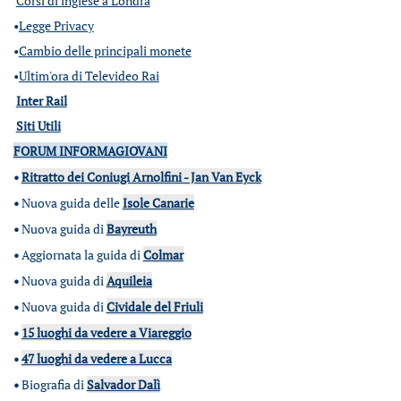
Corsi di inglese a Londra
•
Legge Privacy
•
Cambio delle principali monete
•
Ultim'ora di Televideo Rai
Inter Rail
Siti Utili
FORUM INFORMAGIOVANI
•
Ritratto dei Coniugi Arnolfini - Jan Van Eyck
•
Nuova guida delle
Isole Canarie
•
Nuova guida di
Bayreuth
•
Aggiornata la guida di
Colmar
•
Nuova guida di
Aquileia
•
Nuova guida di
Cividale del Friuli
•
15 luoghi da vedere a Viareggio
•
47 luoghi da vedere a Lucca
•
Biografia di
Salvador Dalì