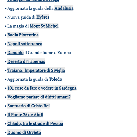
•
Aggiornata la guida della
Andalusia
•
Nuova guida di
Hyères
•
La magia di
Mont St Michel
•
Badia Fiorentina
•
Napoli sotterranea
•
Danubio
il Grande fiume d'Europa
•
Deserto di Tabernas
•
Traiano: Imperatore di Siviglia
•
Aggiornata la guida di
Toledo
•
101 cose da fare e vedere in Sardegna
•
Vogliamo parlare di diritti umani?
•
Santuario di Cristo Rei
•
Il Ponte 25 de Abril
•
Chiado, tra le strade di Pessoa
•
Duomo di Orvieto