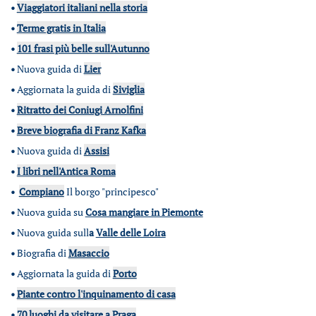
•
Viaggiatori italiani nella storia
•
Terme gratis in Italia
•
101 frasi più belle sull'Autunno
•
Nuova guida di
Lier
•
Aggiornata la guida di
Siviglia
•
Ritratto dei Coniugi Arnolfini
•
Breve biografia di Franz Kafka
•
Nuova guida di
Assisi
•
I libri nell'Antica Roma
•
Compiano
Il borgo "principesco"
•
Nuova guida su
Cosa mangiare in Piemonte
•
Nuova guida sull
a
Valle delle Loira
•
Biografia di
Masaccio
•
Aggiornata la guida di
Porto
•
Piante contro l'inquinamento di casa
•
70 luoghi da visitare a Praga