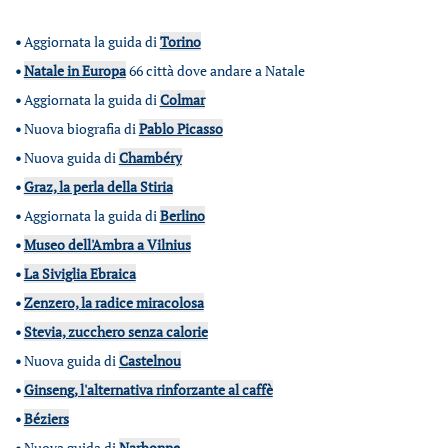
•
Aggiornata la guida di
Torino
•
Natale in Europa
66 città dove andare a Natale
•
Aggiornata la guida di
Colmar
•
Nuova biografia di
Pablo Picasso
•
Nuova guida di
Chambéry
•
Graz, la perla della Stiria
•
Aggiornata la guida di
Berlino
•
Museo dell'Ambra a Vilnius
•
La Siviglia Ebraica
•
Zenzero, la radice miracolosa
•
Stevia, zucchero senza calorie
•
Nuova guida di
Castelnou
•
Ginseng, l'alternativa rinforzante al caffè
•
Béziers
•
Nuova guida di
Narbonne