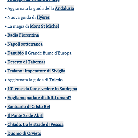
•
Aggiornata la guida della
Andalusia
•
Nuova guida di
Hyères
•
La magia di
Mont St Michel
•
Badia Fiorentina
•
Napoli sotterranea
•
Danubio
il Grande fiume d'Europa
•
Deserto di Tabernas
•
Traiano: Imperatore di Siviglia
•
Aggiornata la guida di
Toledo
•
101 cose da fare e vedere in Sardegna
•
Vogliamo parlare di diritti umani?
•
Santuario di Cristo Rei
•
Il Ponte 25 de Abril
•
Chiado, tra le strade di Pessoa
•
Duomo di Orvieto