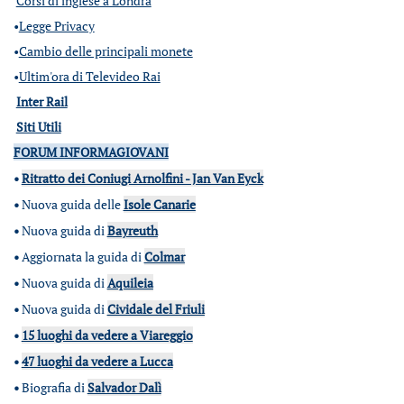
Corsi di inglese a Londra
•
Legge Privacy
•
Cambio delle principali monete
•
Ultim'ora di Televideo Rai
Inter Rail
Siti Utili
FORUM INFORMAGIOVANI
•
Ritratto dei Coniugi Arnolfini - Jan Van Eyck
•
Nuova guida delle
Isole Canarie
•
Nuova guida di
Bayreuth
•
Aggiornata la guida di
Colmar
•
Nuova guida di
Aquileia
•
Nuova guida di
Cividale del Friuli
•
15 luoghi da vedere a Viareggio
•
47 luoghi da vedere a Lucca
•
Biografia di
Salvador Dalì