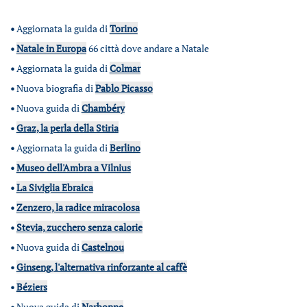
•
Aggiornata la guida di
Torino
•
Natale in Europa
66 città dove andare a Natale
•
Aggiornata la guida di
Colmar
•
Nuova biografia di
Pablo Picasso
•
Nuova guida di
Chambéry
•
Graz, la perla della Stiria
•
Aggiornata la guida di
Berlino
•
Museo dell'Ambra a Vilnius
•
La Siviglia Ebraica
•
Zenzero, la radice miracolosa
•
Stevia, zucchero senza calorie
•
Nuova guida di
Castelnou
•
Ginseng, l'alternativa rinforzante al caffè
•
Béziers
•
Nuova guida di
Narbonne