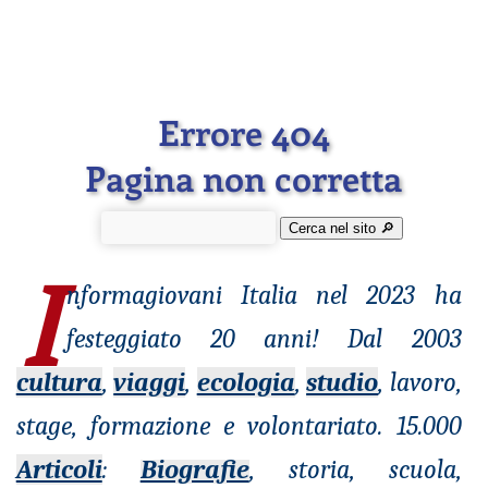
Errore 404
Pagina non corretta
Cerca nel sito 🔎︎
I
nformagiovani
Italia nel 2023 ha
festeggiato 20 anni! Dal 2003
cultura
,
viaggi
,
ecologia
,
studio
, lavoro,
stage, formazione e volontariato. 15.000
Articoli
:
Biografie
, storia, scuola,