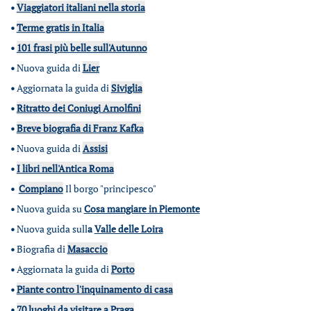
•
Viaggiatori italiani nella storia
•
Terme gratis in Italia
•
101 frasi più belle sull'Autunno
•
Nuova guida di
Lier
•
Aggiornata la guida di
Siviglia
•
Ritratto dei Coniugi Arnolfini
•
Breve biografia di Franz Kafka
•
Nuova guida di
Assisi
•
I libri nell'Antica Roma
•
Compiano
Il borgo "principesco"
•
Nuova guida su
Cosa mangiare in Piemonte
•
Nuova guida sull
a
Valle delle Loira
•
Biografia di
Masaccio
•
Aggiornata la guida di
Porto
•
Piante contro l'inquinamento di casa
•
70 luoghi da visitare a Praga