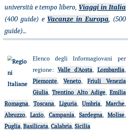
università e tempo libero,
Viaggi in Italia
(400 guide) e
Vacanze in Europa
, (500
guide)
...
Elenco degli Informagiovani per
regione
:
Valle d'Aosta
,
Lombardia
,
Piemonte
,
Veneto
,
Friuli Venezia
Giulia
,
Trentino Alto Adige
,
Emilia
Romagna
,
Toscana
,
Liguria
,
Umbria
,
Marche
,
Abruzzo
,
Lazio
,
Campania
,
Sardegna
,
Molise
,
Puglia
,
Basilicata
,
Calabria
,
Sicilia