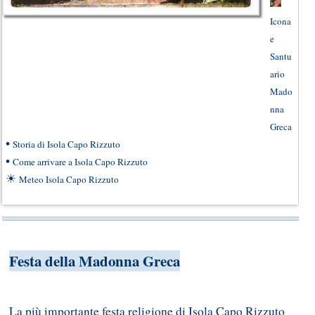
Icona
e
Santu
ario
Mado
nna
Greca
•
Storia di Isola Capo Rizzuto
•
Come arrivare a Isola Capo Rizzuto
☀
Meteo Isola Capo Rizzuto
Festa della Madonna Greca
La più importante festa religione di Isola Capo Rizzuto