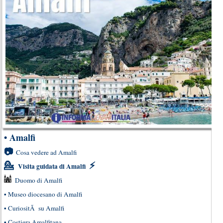
•
Amalfi
📷
Cosa vedere ad Amalfi
💁
⚡
Visita guidata di Amalfi
Duomo di Amalfi
•
Museo diocesano di Amalfi
•
CuriositÃ su Amalfi
•
Costiera Amalfitana