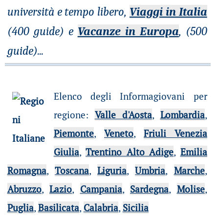
università e tempo libero,
Viaggi in Italia
(400 guide) e
Vacanze in Europa
, (500
guide)
...
Elenco degli Informagiovani per
regione
:
Valle d'Aosta
,
Lombardia
,
Piemonte
,
Veneto
,
Friuli Venezia
Giulia
,
Trentino Alto Adige
,
Emilia
Romagna
,
Toscana
,
Liguria
,
Umbria
,
Marche
,
Abruzzo
,
Lazio
,
Campania
,
Sardegna
,
Molise
,
Puglia
,
Basilicata
,
Calabria
,
Sicilia