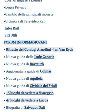
Corsi di inglese a Londra
•
Legge Privacy
•
Cambio delle principali monete
•
Ultim'ora di Televideo Rai
Inter Rail
Siti Utili
FORUM INFORMAGIOVANI
•
Ritratto dei Coniugi Arnolfini - Jan Van Eyck
•
Nuova guida delle
Isole Canarie
•
Nuova guida di
Bayreuth
•
Aggiornata la guida di
Colmar
•
Nuova guida di
Aquileia
•
Nuova guida di
Cividale del Friuli
•
15 luoghi da vedere a Viareggio
•
47 luoghi da vedere a Lucca
•
Biografia di
Salvador Dalì