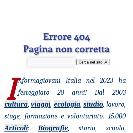
Errore 404
Pagina non corretta
Cerca nel sito 🔎︎
I
nformagiovani
Italia nel 2023 ha
festeggiato 20 anni! Dal 2003
cultura
,
viaggi
,
ecologia
,
studio
, lavoro,
stage, formazione e volontariato. 15.000
Articoli
:
Biografie
, storia, scuola,