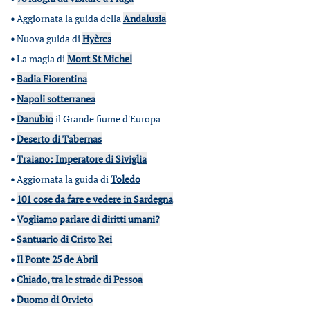
•
Aggiornata la guida della
Andalusia
•
Nuova guida di
Hyères
•
La magia di
Mont St Michel
•
Badia Fiorentina
•
Napoli sotterranea
•
Danubio
il Grande fiume d'Europa
•
Deserto di Tabernas
•
Traiano: Imperatore di Siviglia
•
Aggiornata la guida di
Toledo
•
101 cose da fare e vedere in Sardegna
•
Vogliamo parlare di diritti umani?
•
Santuario di Cristo Rei
•
Il Ponte 25 de Abril
•
Chiado, tra le strade di Pessoa
•
Duomo di Orvieto