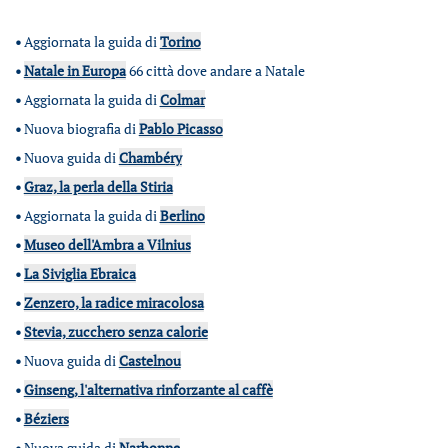
•
Aggiornata la guida di
Torino
•
Natale in Europa
66 città dove andare a Natale
•
Aggiornata la guida di
Colmar
•
Nuova biografia di
Pablo Picasso
•
Nuova guida di
Chambéry
•
Graz, la perla della Stiria
•
Aggiornata la guida di
Berlino
•
Museo dell'Ambra a Vilnius
•
La Siviglia Ebraica
•
Zenzero, la radice miracolosa
•
Stevia, zucchero senza calorie
•
Nuova guida di
Castelnou
•
Ginseng, l'alternativa rinforzante al caffè
•
Béziers
•
Nuova guida di
Narbonne