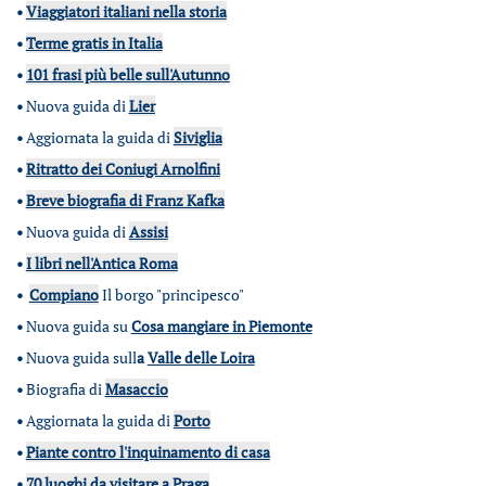
•
Viaggiatori italiani nella storia
•
Terme gratis in Italia
•
101 frasi più belle sull'Autunno
•
Nuova guida di
Lier
•
Aggiornata la guida di
Siviglia
•
Ritratto dei Coniugi Arnolfini
•
Breve biografia di Franz Kafka
•
Nuova guida di
Assisi
•
I libri nell'Antica Roma
•
Compiano
Il borgo "principesco"
•
Nuova guida su
Cosa mangiare in Piemonte
•
Nuova guida sull
a
Valle delle Loira
•
Biografia di
Masaccio
•
Aggiornata la guida di
Porto
•
Piante contro l'inquinamento di casa
•
70 luoghi da visitare a Praga