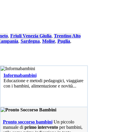
neto
,
Friuli Venezia Giulia
,
Trentino Alto
ampania
,
Sardegna
,
Molise
,
Puglia
,
Informabambini
Educazione e metodi pedagogici, viaggiare
con i bambini, alimentazione e novità...
Pronto soccorso bambini
Un piccolo
manuale di
primo intervento
per bambini,