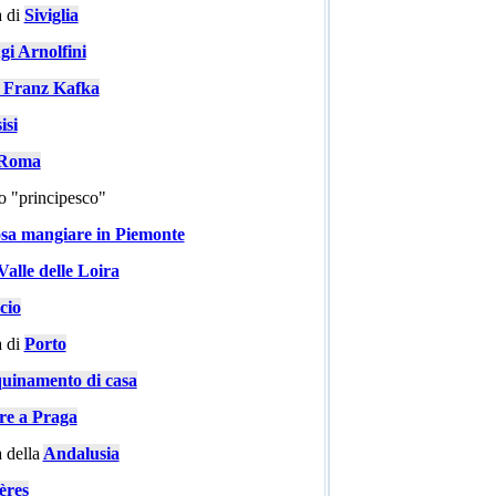
 di
Siviglia
gi Arnolfini
i Franz Kafka
isi
a Roma
go "principesco"
sa mangiare in Piemonte
Valle delle Loira
cio
 di
Porto
quinamento di casa
are a Praga
 della
Andalusia
ères