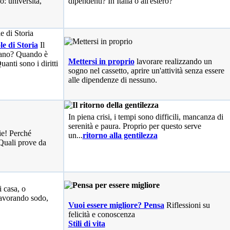
o: università,
dipendenti? In Italia o all'estero?
le di Storia
Il
liano? Quando è
Mettersi in proprio
lavorare realizzando un
anti sono i diritti
sogno nel cassetto, aprire un'attività senza essere
alle dipendenze di nessuno.
In piena crisi, i tempi sono difficili, mancanza di
serenità e paura. Proprio per questo serve
ie! Perché
un...
ritorno alla gentilezza
Quali prove da
i casa, o
avorando sodo,
Vuoi essere migliore? Pensa
Riflessioni su
felicità e conoscenza
Stili di vita