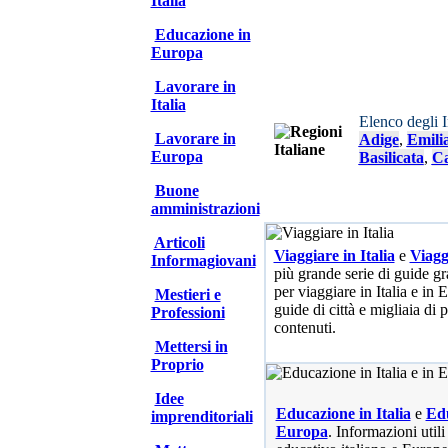
Italia
Educazione in
Europa
Lavorare in
Italia
Elenco degli 
Lavorare in
Adige
,
Emili
Europa
Basilicata
,
Ca
Buone
amministrazioni
Articoli
Viaggiare in Italia
e
Viagg
Informagiovani
più grande serie di guide gra
per viaggiare in Italia e in
Mestieri e
guide di città e migliaia di 
Professioni
contenuti.
Mettersi in
Proprio
Idee
Educazione in Italia
e
Edu
imprenditoriali
Europa
. Informazioni utili