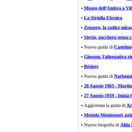
•
Museo dell'Ambra a Vil
•
La Siviglia Ebraica
•
Zenzero, la radice mira
•
Stevia, zucchero senza c
•
Nuova guida di
Castelno
•
Ginseng, l'alternativa ri
•
Béziers
•
Nuova guida di
Narbonn
•
28 Agosto 1963 - Marti
•
27 Agosto 1959 - Inizia l
•
Aggiornata la guida di
Ar
•
Metodo Montessori, prin
•
Nuova biografia di
Alda 