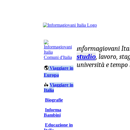
nformagiovani
Ita
I
studio
, lavoro, st
Comuni d'Italia
università e tempo 
🌎
Viaggiare in
Europa
🛵
Viaggiare in
Italia
Biografie
Informa
Bambini
Educazione in