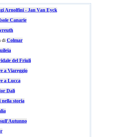
ugi Arnolfini - Jan Van Eyck
Isole Canarie
yreuth
 di
Colmar
ileia
idale del Friuli
re a Viareggio
re a Lucca
or Dalì
 nella storia
lia
e sull'Autunno
er