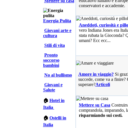
educativo italiano e Europe
Mettere su casa
conservatori e accademie.
Energia Pulita
Aneddoti, curiosità e pillo
vero Indiana Jones era Ita
Giovani arte e
stata rubata la Gioconda? Qu
cultura
umani? Ecc ecc...
Stili di vita
Pronto
soccorso
bambini
Amore in viaggio?
Si graz
No al bullismo
succede, come va a finire? 
superare?
Articoli
Giovani e
Salute
🏠
Hotel in
Mettere su Casa
Costruirs
Italia
comprandola, imparando, l
risparmiando sui costi.
🏠
Ostelli in
Italia