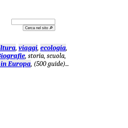
Cerca nel sito 🔎︎
ltura
,
viaggi
,
ecologia
,
iografie
, storia, scuola,
 in Europa
, (500 guide)
...