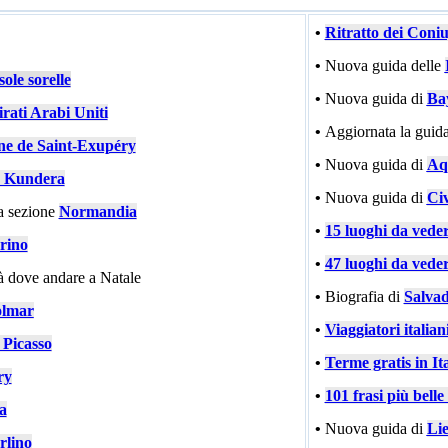
•
Ritratto dei Coni
•
Nuova guida delle
ole sorelle
•
Nuova guida di
Ba
rati Arabi Uniti
•
Aggiornata la guida
ne de Saint-Exupéry
•
Nuova guida di
Aqu
 Kundera
•
Nuova guida di
Civ
a sezione
Normandia
•
15 luoghi da vede
rino
•
47 luoghi da vede
tà dove andare a Natale
•
Biografia di
Salvad
lmar
•
Viaggiatori italiani
 Picasso
•
Terme gratis in Ita
ry
•
101 frasi più bell
ia
•
Nuova guida di
Li
rlino