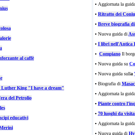
•
Aggiornata la guida
nius
•
Ritratto dei Coniu
•
Breve biografia d
colosa
•
Nuova guida di
Ass
alorie
•
I libri nell'Antic
u
•
Compiano
Il bor
nforzante al caffè
•
Nuova guida su
Co
•
Nuova guida sull
a
e
•
Biografia di
Masac
n Luther King "I have a dream"
•
Aggiornata la guida
'era del Petrolio
•
Piante contro l'in
les
•
70 luoghi da visit
cipi educativi
•
Aggiornata la guida
Merini
•
Nuova guida di
Hy