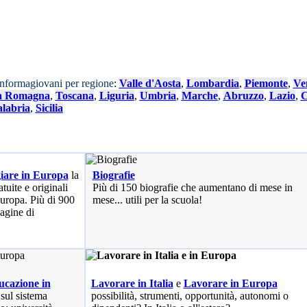
Informagiovani per regione
:
Valle d'Aosta
,
Lombardia
,
Piemonte
,
Ve
a Romagna
,
Toscana
,
Liguria
,
Umbria
,
Marche
,
Abruzzo
,
Lazio
,
C
labria
,
Sicilia
iare in Europa
la
Biografie
tuite e originali
Più di 150 biografie che aumentano di mese in
 Europa. Più di 900
mese... utili per la scuola!
pagine di
cazione in
Lavorare in Italia
e
Lavorare in Europa
 sul sistema
possibilità
, strumenti, opportunità, autonomi o