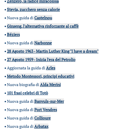
•
Zenzero, la radice miracolosa
•
Stevia, zucchero senza calorie
•
Nuova guida di
Castelnou
•
Ginseng, l'alternativa rinforzante al caffè
•
Béziers
•
Nuova guida di
Narbonne
•
28 Agosto 1963 - Martin Luther King "I have a dream"
•
27 Agosto 1959 - Inizia l'era del Petrolio
•
Aggiornata la guida di
Arles
•
Metodo Montessori, principi educativi
•
Nuova biografia di
Alda Merini
•
101 frasi celebri di Totò
•
Nuova guida di
Banyuls-sur-Mer
•
Nuova guida di
Port Vendres
•
Nuova guida di
Collioure
•
Nuova guida di
Arbatax