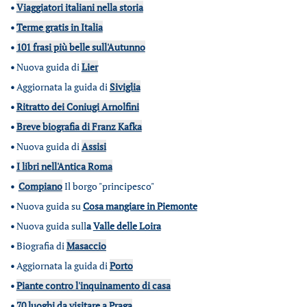
•
Viaggiatori italiani nella storia
•
Terme gratis in Italia
•
101 frasi più belle sull'Autunno
•
Nuova guida di
Lier
•
Aggiornata la guida di
Siviglia
•
Ritratto dei Coniugi Arnolfini
•
Breve biografia di Franz Kafka
•
Nuova guida di
Assisi
•
I libri nell'Antica Roma
•
Compiano
Il borgo "principesco"
•
Nuova guida su
Cosa mangiare in Piemonte
•
Nuova guida sull
a
Valle delle Loira
•
Biografia di
Masaccio
•
Aggiornata la guida di
Porto
•
Piante contro l'inquinamento di casa
•
70 luoghi da visitare a Praga