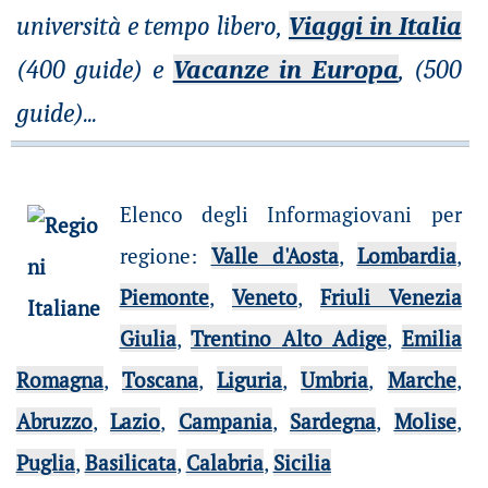
università e tempo libero,
Viaggi in Italia
(400 guide) e
Vacanze in Europa
, (500
guide)
...
Elenco degli Informagiovani per
regione
:
Valle d'Aosta
,
Lombardia
,
Piemonte
,
Veneto
,
Friuli Venezia
Giulia
,
Trentino Alto Adige
,
Emilia
Romagna
,
Toscana
,
Liguria
,
Umbria
,
Marche
,
Abruzzo
,
Lazio
,
Campania
,
Sardegna
,
Molise
,
Puglia
,
Basilicata
,
Calabria
,
Sicilia