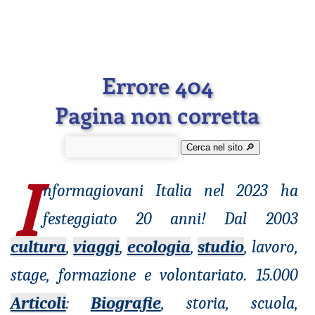
Errore 404
Pagina non corretta
Cerca nel sito 🔎︎
I
nformagiovani
Italia nel 2023 ha
festeggiato 20 anni! Dal 2003
cultura
,
viaggi
,
ecologia
,
studio
, lavoro,
stage, formazione e volontariato. 15.000
Articoli
:
Biografie
, storia, scuola,