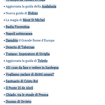
•
Aggiornata la guida della
Andalusia
•
Nuova guida di
Hyères
•
La magia di
Mont St Michel
•
Badia Fiorentina
•
Napoli sotterranea
•
Danubio
il Grande fiume d'Europa
•
Deserto di Tabernas
•
Traiano: Imperatore di Siviglia
•
Aggiornata la guida di
Toledo
•
101 cose da fare e vedere in Sardegna
•
Vogliamo parlare di diritti umani?
•
Santuario di Cristo Rei
•
Il Ponte 25 de Abril
•
Chiado, tra le strade di Pessoa
•
Duomo di Orvieto