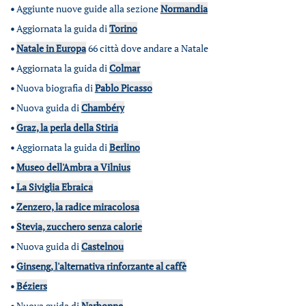
•
Aggiunte nuove guide alla sezione
Normandia
•
Aggiornata la guida di
Torino
•
Natale in Europa
66 città dove andare a Natale
•
Aggiornata la guida di
Colmar
•
Nuova biografia di
Pablo Picasso
•
Nuova guida di
Chambéry
•
Graz, la perla della Stiria
•
Aggiornata la guida di
Berlino
•
Museo dell'Ambra a Vilnius
•
La Siviglia Ebraica
•
Zenzero, la radice miracolosa
•
Stevia, zucchero senza calorie
•
Nuova guida di
Castelnou
•
Ginseng, l'alternativa rinforzante al caffè
•
Béziers
•
Nuova guida di
Narbonne