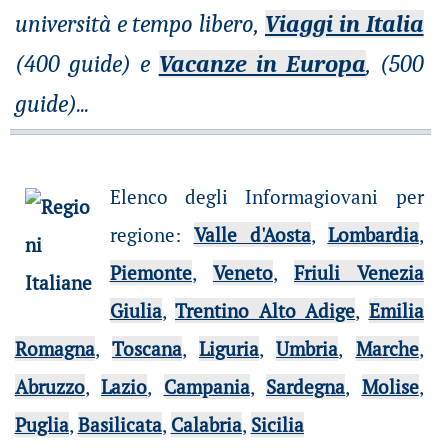
università e tempo libero,
Viaggi in Italia
(400 guide) e
Vacanze in Europa
, (500
guide)
...
Elenco degli Informagiovani per
regione
:
Valle d'Aosta
,
Lombardia
,
Piemonte
,
Veneto
,
Friuli Venezia
Giulia
,
Trentino Alto Adige
,
Emilia
Romagna
,
Toscana
,
Liguria
,
Umbria
,
Marche
,
Abruzzo
,
Lazio
,
Campania
,
Sardegna
,
Molise
,
Puglia
,
Basilicata
,
Calabria
,
Sicilia