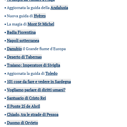
•
Aggiornata la guida della
Andalusia
•
Nuova guida di
Hyères
•
La magia di
Mont St Michel
•
Badia Fiorentina
•
Napoli sotterranea
•
Danubio
il Grande fiume d'Europa
•
Deserto di Tabernas
•
Traiano: Imperatore di Siviglia
•
Aggiornata la guida di
Toledo
•
101 cose da fare e vedere in Sardegna
•
Vogliamo parlare di diritti umani?
•
Santuario di Cristo Rei
•
Il Ponte 25 de Abril
•
Chiado, tra le strade di Pessoa
•
Duomo di Orvieto