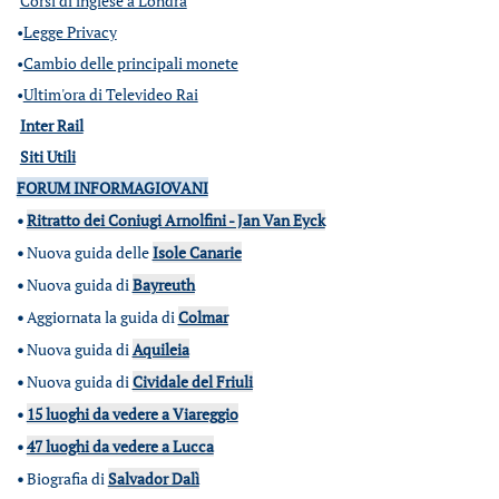
Corsi di inglese a Londra
•
Legge Privacy
•
Cambio delle principali monete
•
Ultim'ora di Televideo Rai
Inter Rail
Siti Utili
FORUM INFORMAGIOVANI
•
Ritratto dei Coniugi Arnolfini - Jan Van Eyck
•
Nuova guida delle
Isole Canarie
•
Nuova guida di
Bayreuth
•
Aggiornata la guida di
Colmar
•
Nuova guida di
Aquileia
•
Nuova guida di
Cividale del Friuli
•
15 luoghi da vedere a Viareggio
•
47 luoghi da vedere a Lucca
•
Biografia di
Salvador Dalì