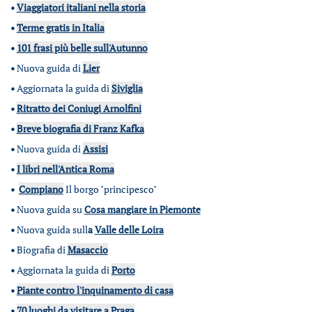
•
Viaggiatori italiani nella storia
•
Terme gratis in Italia
•
101 frasi più belle sull'Autunno
•
Nuova guida di
Lier
•
Aggiornata la guida di
Siviglia
•
Ritratto dei Coniugi Arnolfini
•
Breve biografia di Franz Kafka
•
Nuova guida di
Assisi
•
I libri nell'Antica Roma
•
Compiano
Il borgo "principesco"
•
Nuova guida su
Cosa mangiare in Piemonte
•
Nuova guida sull
a
Valle delle Loira
•
Biografia di
Masaccio
•
Aggiornata la guida di
Porto
•
Piante contro l'inquinamento di casa
•
70 luoghi da visitare a Praga