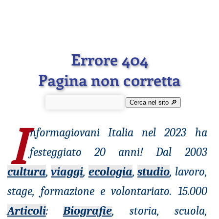
Errore 404
Pagina non corretta
Cerca nel sito 🔎︎
I
nformagiovani
Italia nel 2023 ha
festeggiato 20 anni! Dal 2003
cultura
,
viaggi
,
ecologia
,
studio
, lavoro,
stage, formazione e volontariato. 15.000
Articoli
:
Biografie
, storia, scuola,