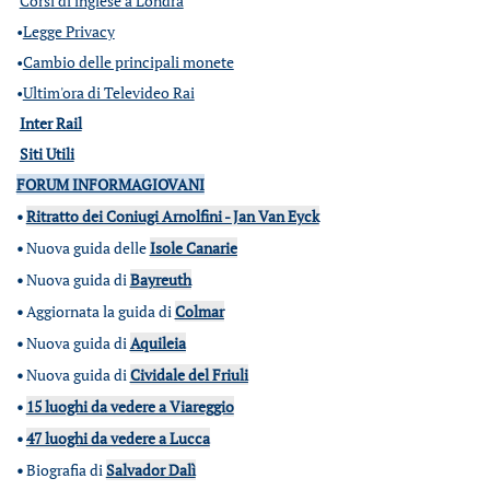
Corsi di inglese a Londra
•
Legge Privacy
•
Cambio delle principali monete
•
Ultim'ora di Televideo Rai
Inter Rail
Siti Utili
FORUM INFORMAGIOVANI
•
Ritratto dei Coniugi Arnolfini - Jan Van Eyck
•
Nuova guida delle
Isole Canarie
•
Nuova guida di
Bayreuth
•
Aggiornata la guida di
Colmar
•
Nuova guida di
Aquileia
•
Nuova guida di
Cividale del Friuli
•
15 luoghi da vedere a Viareggio
•
47 luoghi da vedere a Lucca
•
Biografia di
Salvador Dalì