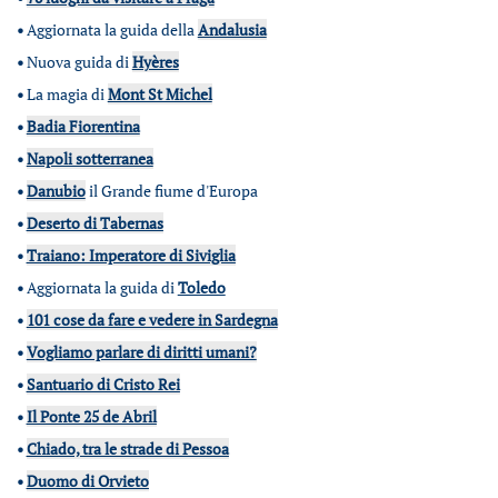
•
Aggiornata la guida della
Andalusia
•
Nuova guida di
Hyères
•
La magia di
Mont St Michel
•
Badia Fiorentina
•
Napoli sotterranea
•
Danubio
il Grande fiume d'Europa
•
Deserto di Tabernas
•
Traiano: Imperatore di Siviglia
•
Aggiornata la guida di
Toledo
•
101 cose da fare e vedere in Sardegna
•
Vogliamo parlare di diritti umani?
•
Santuario di Cristo Rei
•
Il Ponte 25 de Abril
•
Chiado, tra le strade di Pessoa
•
Duomo di Orvieto