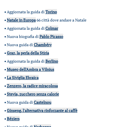
•
Aggiornata la guida di
Torino
•
Natale in Europa
66 città dove andare a Natale
•
Aggiornata la guida di
Colmar
•
Nuova biografia di
Pablo Picasso
•
Nuova guida di
Chambéry
•
Graz, la perla della Stiria
•
Aggiornata la guida di
Berlino
•
Museo dell'Ambra a Vilnius
•
La Siviglia Ebraica
•
Zenzero, la radice miracolosa
•
Stevia, zucchero senza calorie
•
Nuova guida di
Castelnou
•
Ginseng, l'alternativa rinforzante al caffè
•
Béziers
•
Nuova guida di
Narbonne