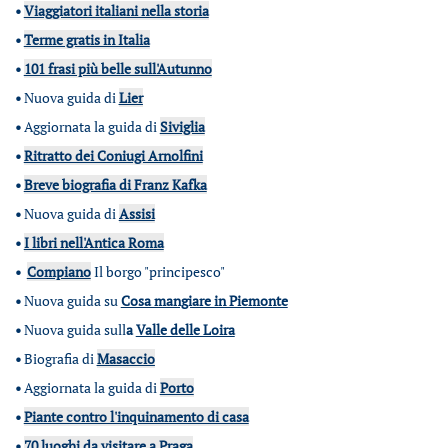
•
Viaggiatori italiani nella storia
•
Terme gratis in Italia
•
101 frasi più belle sull'Autunno
•
Nuova guida di
Lier
•
Aggiornata la guida di
Siviglia
•
Ritratto dei Coniugi Arnolfini
•
Breve biografia di Franz Kafka
•
Nuova guida di
Assisi
•
I libri nell'Antica Roma
•
Compiano
Il borgo "principesco"
•
Nuova guida su
Cosa mangiare in Piemonte
•
Nuova guida sull
a
Valle delle Loira
•
Biografia di
Masaccio
•
Aggiornata la guida di
Porto
•
Piante contro l'inquinamento di casa
•
70 luoghi da visitare a Praga