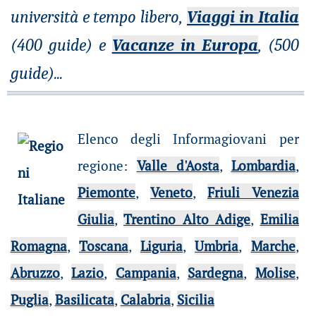
università e tempo libero,
Viaggi in Italia
(400 guide) e
Vacanze in Europa
, (500
guide)
...
Elenco degli Informagiovani per
regione
:
Valle d'Aosta
,
Lombardia
,
Piemonte
,
Veneto
,
Friuli Venezia
Giulia
,
Trentino Alto Adige
,
Emilia
Romagna
,
Toscana
,
Liguria
,
Umbria
,
Marche
,
Abruzzo
,
Lazio
,
Campania
,
Sardegna
,
Molise
,
Puglia
,
Basilicata
,
Calabria
,
Sicilia