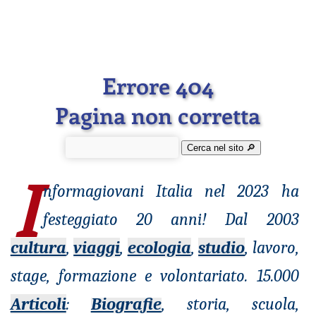
Errore 404
Pagina non corretta
Cerca nel sito 🔎︎
I
nformagiovani
Italia nel 2023 ha
festeggiato 20 anni! Dal 2003
cultura
,
viaggi
,
ecologia
,
studio
, lavoro,
stage, formazione e volontariato. 15.000
Articoli
:
Biografie
, storia, scuola,