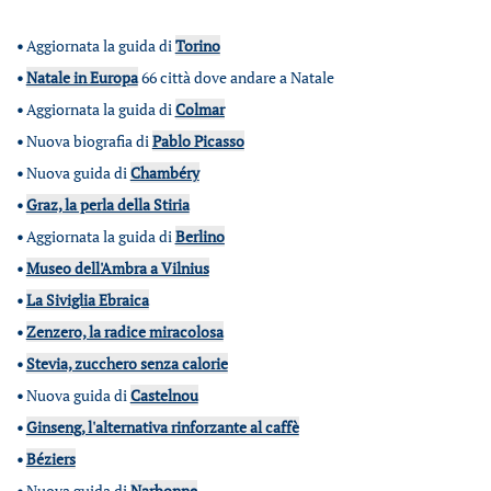
•
Aggiornata la guida di
Torino
•
Natale in Europa
66 città dove andare a Natale
•
Aggiornata la guida di
Colmar
•
Nuova biografia di
Pablo Picasso
•
Nuova guida di
Chambéry
•
Graz, la perla della Stiria
•
Aggiornata la guida di
Berlino
•
Museo dell'Ambra a Vilnius
•
La Siviglia Ebraica
•
Zenzero, la radice miracolosa
•
Stevia, zucchero senza calorie
•
Nuova guida di
Castelnou
•
Ginseng, l'alternativa rinforzante al caffè
•
Béziers
•
Nuova guida di
Narbonne