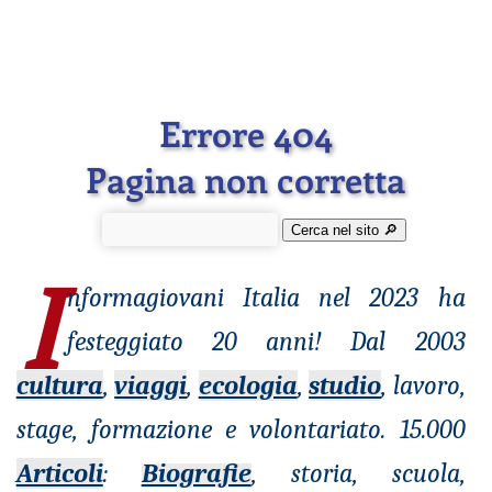
Errore 404
Pagina non corretta
Cerca nel sito 🔎︎
I
nformagiovani
Italia nel 2023 ha
festeggiato 20 anni! Dal 2003
cultura
,
viaggi
,
ecologia
,
studio
, lavoro,
stage, formazione e volontariato. 15.000
Articoli
:
Biografie
, storia, scuola,