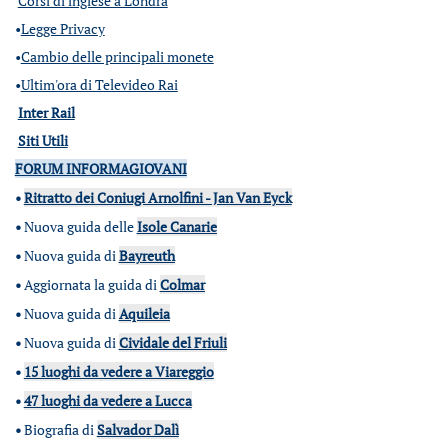
Corsi di inglese a Londra
•
Legge Privacy
•
Cambio delle principali monete
•
Ultim'ora di Televideo Rai
Inter Rail
Siti Utili
FORUM INFORMAGIOVANI
•
Ritratto dei Coniugi Arnolfini - Jan Van Eyck
•
Nuova guida delle
Isole Canarie
•
Nuova guida di
Bayreuth
•
Aggiornata la guida di
Colmar
•
Nuova guida di
Aquileia
•
Nuova guida di
Cividale del Friuli
•
15 luoghi da vedere a Viareggio
•
47 luoghi da vedere a Lucca
•
Biografia di
Salvador Dalì