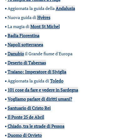
•
Aggiornata la guida della
Andalusia
•
Nuova guida di
Hyères
•
La magia di
Mont St Michel
•
Badia Fiorentina
•
Napoli sotterranea
•
Danubio
il Grande fiume d'Europa
•
Deserto di Tabernas
•
Traiano: Imperatore di Siviglia
•
Aggiornata la guida di
Toledo
•
101 cose da fare e vedere in Sardegna
•
Vogliamo parlare di diritti umani?
•
Santuario di Cristo Rei
•
Il Ponte 25 de Abril
•
Chiado, tra le strade di Pessoa
•
Duomo di Orvieto