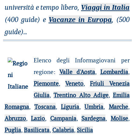
università e tempo libero,
Viaggi in Italia
(400 guide) e
Vacanze in Europa
, (500
guide)
...
Elenco degli Informagiovani per
regione
:
Valle d'Aosta
,
Lombardia
,
Piemonte
,
Veneto
,
Friuli Venezia
Giulia
,
Trentino Alto Adige
,
Emilia
Romagna
,
Toscana
,
Liguria
,
Umbria
,
Marche
,
Abruzzo
,
Lazio
,
Campania
,
Sardegna
,
Molise
,
Puglia
,
Basilicata
,
Calabria
,
Sicilia