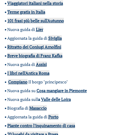
•
Viaggiatori italiani nella storia
•
Terme gratis in Italia
•
101 frasi più belle sull'Autunno
•
Nuova guida di
Lier
•
Aggiornata la guida di
Siviglia
•
Ritratto dei Coniugi Arnolfini
•
Breve biografia di Franz Kafka
•
Nuova guida di
Assisi
•
I libri nell'Antica Roma
•
Compiano
Il borgo "principesco"
•
Nuova guida su
Cosa mangiare in Piemonte
•
Nuova guida sull
a
Valle delle Loira
•
Biografia di
Masaccio
•
Aggiornata la guida di
Porto
•
Piante contro l'inquinamento di casa
•
70 luoghi da visitare a Praga