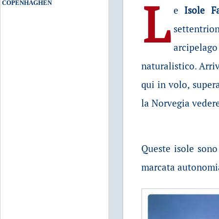
L
COPENHAG
HEN
e
Isole F
settentr
arcipelago
naturalistico. Arri
qui in volo, supera
la Norvegia vedere
Queste isole sono
marcata autonomia