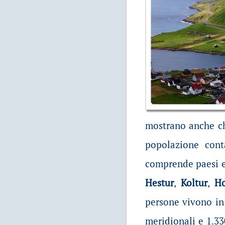
mostrano anche ch
popolazione cont
comprende paesi e 
Hestur
,
Koltur
,
H
persone vivono i
meridionali e 1.33