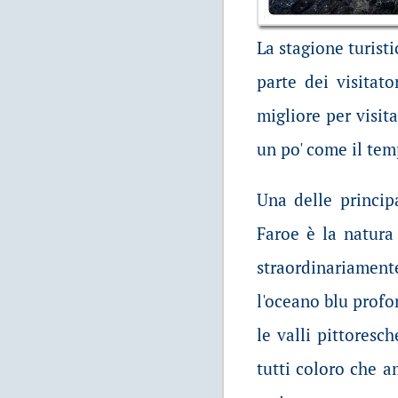
La stagione turist
parte dei visitato
migliore per visit
un po' come il tem
Una delle principa
Faroe è la natura 
straordinariamente
l'oceano blu profo
le valli pittoresc
tutti coloro che
a