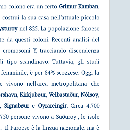
rimo colono era un certo
Grimur Kamban
,
costruì la sua casa nell'attuale piccolo
ysturoy
nel 825. La popolazione faroese
e da questi coloni. Recenti analisi del
 cromosomi Y, tracciando discendenza
 tipo scandinavo. Tuttavia, gli studi
femminile, è per 84% scozzese. Oggi la
e vivono nell'area metropolitana che
rshavn
,
Kirkjubøur
,
Velbastaður
,
Nólsoy
,
,
Signabøur
e
Oyrareingir
. Circa 4.700
4.750 persone vivono a Suðuroy , le isole
. Il Faroese è la lingua nazionale, ma è