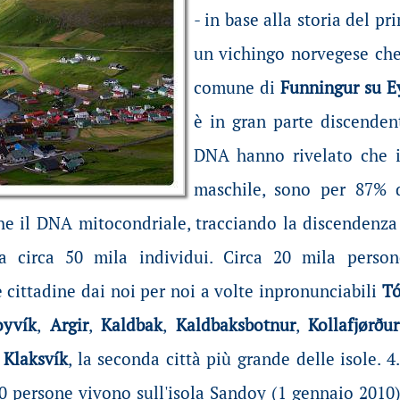
- in base alla storia del p
un vichingo norvegese che 
comune di
Funningur su E
è in gran parte discendent
DNA hanno rivelato che i
maschile, sono per 87% di
e il DNA mitocondriale, tracciando la discendenza 
a circa 50 mila individui. Circa 20 mila person
cittadine dai noi per noi a volte inpronunciabili
Tó
oyvík
,
Argir
,
Kaldbak
,
Kaldbaksbotnur
,
Kollafjørður
n
Klaksvík
, la seconda città più grande delle isole. 
0 persone vivono sull'isola Sandoy (1 gennaio 2010)