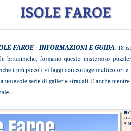
ISOLE FAROE
SOLE FAROE - INFORMAZIONI E GUIDA.
18 is
ole britanniche, formano questo misterioso puzzle
he i più piccoli villaggi con cottage multicolori e l
a notevole serie di gallerie stradali. E anche mentre s
ale...
📷
C
•
Com
☀
M