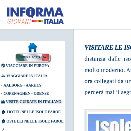
VISITARE LE I
distanza dalle is
COMUNI D'ITALIA
🌎
VIAGGIARE IN EUROPA
molto moderno. Anc
🛵
VIAGGIARE IN ITALIA
ora collegati da un
•
AALBORG
•
AARHUS
perderà mai il segn
•
COPENAGHEN
•
ODENSE
💁
VISITE GUIDATE IN ITALIANO
🏠
HOTEL NELLE ISOLE FAROE
🏠
OSTELLI NELLE ISOLE FAROE
⚡