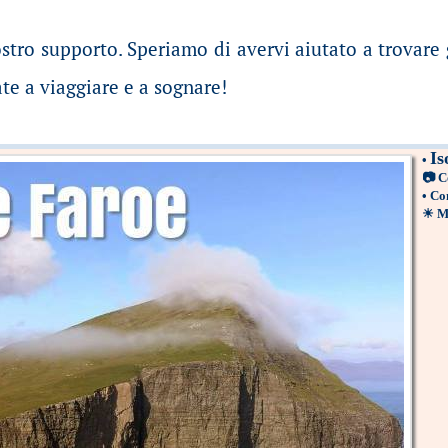
ostro supporto. Speriamo di avervi aiutato a trovare g
te a viaggiare e a sognare!
Is
•
📷
C
•
Com
☀
M