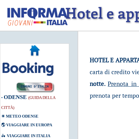
Hotel e ap
HOTEL E APPART
carta di credito vi
notte.
Prenota in
COMUNI D'ITALIA
prenota per tempo
ODENSE
•
(GUIDA DELLA
CITTÀ)
☀
METEO ODENSE
🌎
VIAGGIARE IN EUROPA
🛵
VIAGGIARE IN ITALIA