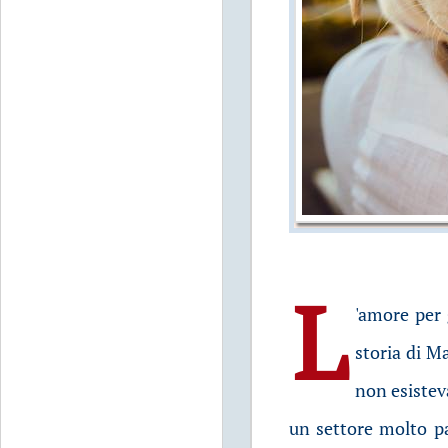
L
'amore per 
storia di M
non esisteva
un settore molto pa