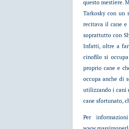
questo mestiere. M
Tarkosky con un s
recitava il cane 
soprattutto con Sh
Infatti, oltre a f
cinofilo si occup
proprio cane e ch
occupa anche di so
utilizzando i cani
cane sfortunato, ch
Per informazio
www.massimoperl