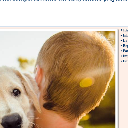
•
Ide
•
Ini
•
La
•
Reg
•
For
•
Imp
•
Don