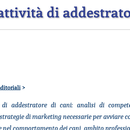
ttività di addestrato
ditoriali
>
à di addestratore di cani: analisi di compe
trategie di marketing necessarie per avviare c
e nel comportamento dei cani, ambito profession