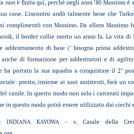
a non è finita qui, perché negli anni ‘80 Massimo è 
uo cane. L'incontro andò talmente bene che Tarko
e si complimentò con Massimo. Da allora Massimo ha
onik, il border collie morto un anno fa. La vita di
are addestramento di base (" bisogna prima addestra
a anche di formazione per addestratori e di agilit
e ha portato la sua squadra a conquistare il 2° po
ciale: presto, insieme ai suoi assistenti, farà un c
 del canile. In questo modo non solo i carcerati imp
e in questo modo potrà essere utilizzato dai ciechi e
ni: INDIANA KAYOWA – v. Casale della Cre
a.org